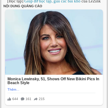
[Học tập]
Giúp đỡ học tập, giải các bài khó
của LeZink