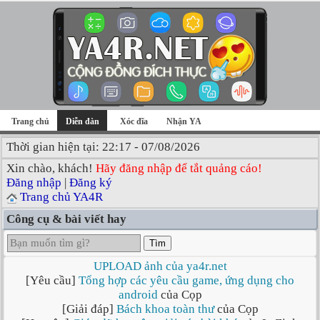
Trang chủ
Diễn đàn
Xóc đĩa
Nhận YA
Thời gian hiện tại: 22:17 - 07/08/2026
Xin chào, khách!
Hãy đăng nhập để tắt quảng cáo!
Đăng nhập
|
Đăng ký
Trang chủ YA4R
Công cụ & bài viết hay
Tìm
UPLOAD ảnh của ya4r.net
[Yêu cầu]
Tổng hợp các yêu cầu game, ứng dụng cho
android
của Cọp
[Giải đáp]
Bách khoa toàn thư
của Cọp