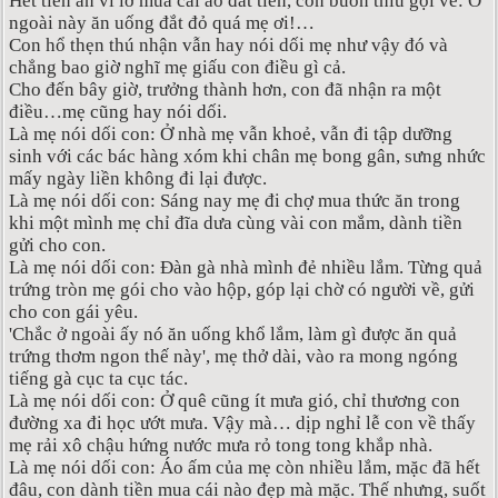
Hết tiền ăn vì lỡ mua cái áo đắt tiền, con buồn thiu gọi về: Ở
ngoài này ăn uống đắt đỏ quá mẹ ơi!…
Con hổ thẹn thú nhận vẫn hay nói dối mẹ như vậy đó và
chẳng bao giờ nghĩ mẹ giấu con điều gì cả.
Cho đến bây giờ, trưởng thành hơn, con đã nhận ra một
điều…mẹ cũng hay nói dối.
Là mẹ nói dối con: Ở nhà mẹ vẫn khoẻ, vẫn đi tập dưỡng
sinh với các bác hàng xóm khi chân mẹ bong gân, sưng nhức
mấy ngày liền không đi lại được.
Là mẹ nói dối con: Sáng nay mẹ đi chợ mua thức ăn trong
khi một mình mẹ chỉ đĩa dưa cùng vài con mắm, dành tiền
gửi cho con.
Là mẹ nói dối con: Đàn gà nhà mình đẻ nhiều lắm. Từng quả
trứng tròn mẹ gói cho vào hộp, góp lại chờ có người về, gửi
cho con gái yêu.
'Chắc ở ngoài ấy nó ăn uống khổ lắm, làm gì được ăn quả
trứng thơm ngon thế này', mẹ thở dài, vào ra mong ngóng
tiếng gà cục ta cục tác.
Là mẹ nói dối con: Ở quê cũng ít mưa gió, chỉ thương con
đường xa đi học ướt mưa. Vậy mà… dịp nghỉ lễ con về thấy
mẹ rải xô chậu hứng nước mưa rỏ tong tong khắp nhà.
Là mẹ nói dối con: Áo ấm của mẹ còn nhiều lắm, mặc đã hết
đâu, con dành tiền mua cái nào đẹp mà mặc. Thế nhưng, suốt