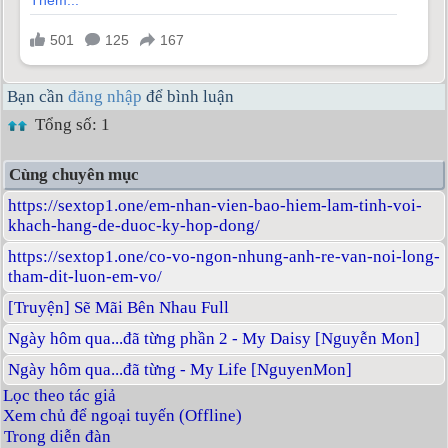
Bạn cần
đăng nhập
để bình luận
Tổng số: 1
Cùng chuyên mục
https://sextop1.one/em-nhan-vien-bao-hiem-lam-tinh-voi-
khach-hang-de-duoc-ky-hop-dong/
https://sextop1.one/co-vo-ngon-nhung-anh-re-van-noi-long-
tham-dit-luon-em-vo/
[Truyện] Sẽ Mãi Bên Nhau Full
Ngày hôm qua...đã từng phần 2 - My Daisy [Nguyễn Mon]
Ngày hôm qua...đã từng - My Life [NguyenMon]
Lọc theo tác giả
Xem chủ để ngoại tuyến (Offline)
Trong diễn đàn