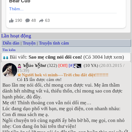
Lần hoạt động
Diễn đàn
|
Truyện
|
Truyện tình cảm
Tìm kiếm
Bài viết:
Sao mẹ cũng nói dối con!
(Có 3004 lượt xem)
๖ۣۜBảo ๖ۣۜNhư
(322)
[Off]
[#]
(10 YA)
(20.03.2015 /
15:39)
Người hok vì mình----Trời chu đất diệt!!!!!!!!!
Có
15
lần được cảm ơn!
Bao lần mẹ nói dối, chỉ mong con được vui. Mẹ âm thầm
dành hết những vất vả, thiếu thốn, chỉ mong sao con được
hạnh phúc, đủ đầy.
Mẹ ơi! Thỉnh thoảng con vẫn nói dối mẹ…
Lúc đang dạo phố với bạn, mẹ gọi điện, con nhanh nhảu:
Con đi mua sách mẹ ạ.
Ngồi chuyện trò cùng người ấy bên bờ hồ, mẹ gọi, con nhỏ
nhẹ: Con đang ôn bài trên thư viện!