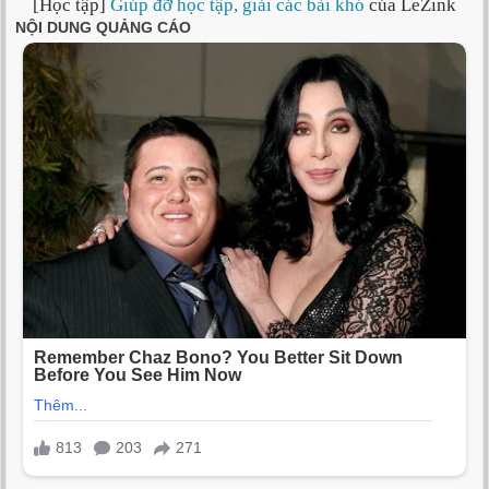
[Học tập]
Giúp đỡ học tập, giải các bài khó
của LeZink