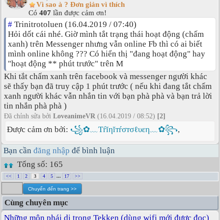
Vì sao à ? Đơn giản vì thích
Có
407
lần được cảm ơn!
#
Trinitrotoluen (16.04.2019 / 07:40)
Hỏi dốt cái nhé. Giờ mình tắt trạng thái hoạt động (chấm
xanh) trên Messenger nhưng vẫn online Fb thì có ai biết
mình online không ??? Có hiển thị "đang hoạt động" hay
"hoạt động ** phút trước" trên M
Khi tắt chấm xanh trên facebook và messenger người khác
sẽ thấy bạn đã truy cập 1 phút trước ( nếu khi đang tắt chấm
xanh người khác vẫn nhắn tin với bạn phà phà và bạn trả lời
tin nhắn phà phà )
Đã chỉnh sửa bởi
LoveanimeVR
(16.04.2019 / 08:52)
[2]
Được cảm ơn bởi:
꧁✿﹏Tŕĭηĭтŕσтσℓυεη﹏✿꧂
,
Bạn cần
đăng nhập
để bình luận
Tổng số: 165
<<
1
2
3
4
5
...
17
>>
Cùng chuyên mục
Những môn phái dị trong Tekken (dùng wifi mới được đọc)