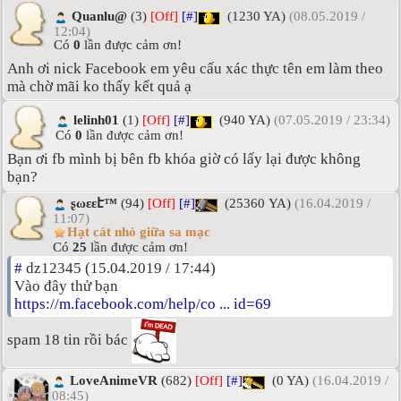
Quanlu@
(3)
[Off]
[#]
(1230 YA)
(08.05.2019 /
12:04)
Có
0
lần được cảm ơn!
Anh ơi nick Facebook em yêu cấu xác thực tên em làm theo
mà chờ mãi ko thấy kết quả ạ
lelinh01
(1)
[Off]
[#]
(940 YA)
(07.05.2019 / 23:34)
Có
0
lần được cảm ơn!
Bạn ơi fb mình bị bên fb khóa giờ có lấy lại được không
bạn?
ʂωεεէ™
(94)
[Off]
[#]
(25360 YA)
(16.04.2019 /
11:07)
Hạt cát nhỏ giữa sa mạc
Có
25
lần được cảm ơn!
#
dz12345 (15.04.2019 / 17:44)
Vào đây thử bạn
https://m.facebook.com/help/co ... id=69
spam 18 tin rồi bác
LoveAnimeVR
(682)
[Off]
[#]
(0 YA)
(16.04.2019 /
08:45)