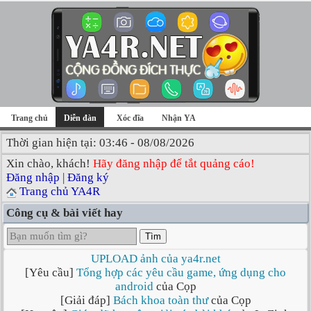
Trang chủ
Diễn đàn
Xóc đĩa
Nhận YA
Thời gian hiện tại: 03:46 - 08/08/2026
Xin chào, khách!
Hãy đăng nhập để tắt quảng cáo!
Đăng nhập
|
Đăng ký
Trang chủ YA4R
Công cụ & bài viết hay
Tìm
UPLOAD ảnh của ya4r.net
[Yêu cầu]
Tổng hợp các yêu cầu game, ứng dụng cho
android
của Cọp
[Giải đáp]
Bách khoa toàn thư
của Cọp