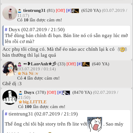
tientrung31
(81)
[Off]
[#]
(6520 YA)
(03.07.2019 /
11:17)
Có
10
lần được cảm ơn!
#
Duyx (02.07.2019 / 21:50)
Thế dùng bản chính đi bạn. Bản lite nó có sẵn ngay lúc mở
lên rồi cơ mà?
Acc phụ tôi cũng có. Mà thế éo nào acc chính lại k có
bản thường thì lại lag quá
➻❥Lan•Anh★彡
(33)
[Off]
[#]
(640 YA)
(03.07.2019 / 01:14)
Nà Ní :v
Có
4
lần được cảm ơn!
Ghê dị :3
Duyx
(378)
[Off]
[#]
(8470 YA)
(02.07.2019 /
21:50)
big.LITTLE
Có
100
lần được cảm ơn!
#
tientrung31 (02.07.2019 / 21:19)
Thế ông chỉ tôi bật story trên fb lite với
. Sao máy