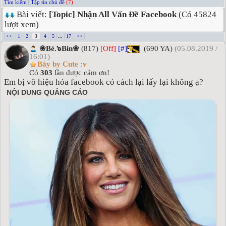
Tìm kiếm
|
Tập tin chủ đề
(7)
Bài viết:
[Topic] Nhận All Vấn Đề Facebook
(Có 45824
lượt xem)
<<
1
2
3
4
5
...
17
>>
❀Bé.๖Bin❀
(817)
[Off]
[#]
(690 YA)
(05.08.2019 /
16:01)
Bây by Cute :v
Có
303
lần được cảm ơn!
Em bị vô hiệu hóa facebook có cách lại lấy lại không ạ?