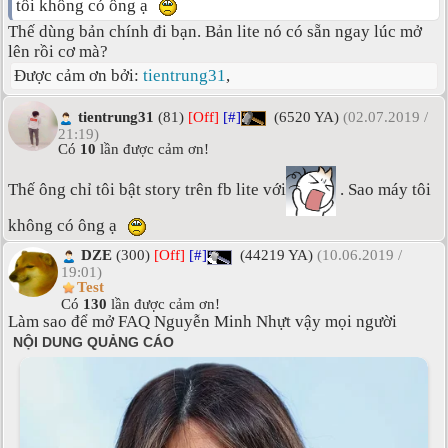
tôi không có ông ạ
Thế dùng bản chính đi bạn. Bản lite nó có sẵn ngay lúc mở
lên rồi cơ mà?
Được cảm ơn bởi:
tientrung31
,
tientrung31
(81)
[Off]
[#]
(6520 YA)
(02.07.2019 /
21:19)
Có
10
lần được cảm ơn!
Thế ông chỉ tôi bật story trên fb lite với
. Sao máy tôi
không có ông ạ
DZE
(300)
[Off]
[#]
(44219 YA)
(10.06.2019 /
19:01)
Test
Có
130
lần được cảm ơn!
Làm sao để mở FAQ Nguyễn Minh Nhựt vậy mọi người