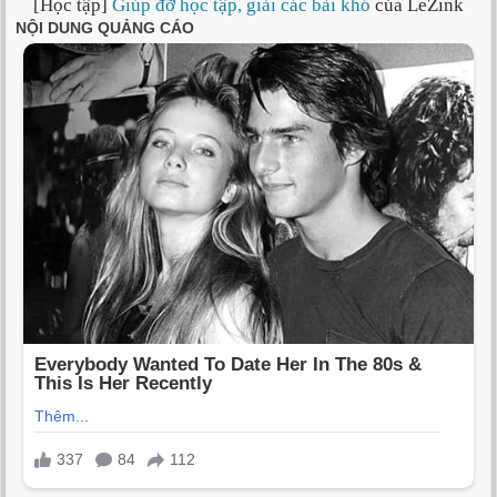
[Học tập]
Giúp đỡ học tập, giải các bài khó
của LeZink