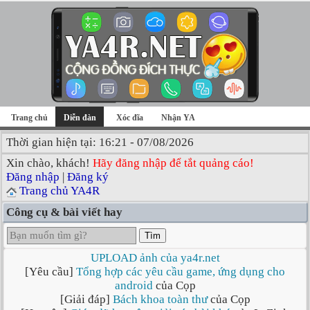
Trang chủ
Diễn đàn
Xóc đĩa
Nhận YA
Thời gian hiện tại: 16:21 - 07/08/2026
Xin chào, khách!
Hãy đăng nhập để tắt quảng cáo!
Đăng nhập
|
Đăng ký
Trang chủ YA4R
Công cụ & bài viết hay
Tìm
UPLOAD ảnh của ya4r.net
[Yêu cầu]
Tổng hợp các yêu cầu game, ứng dụng cho
android
của Cọp
[Giải đáp]
Bách khoa toàn thư
của Cọp