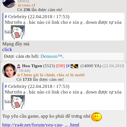
18:03)
vooc.cf
Có
236
lần được cảm ơn!
#
Celebrity (22.04.2018 / 17:53)
Như trên ạ . bác nào có link cho e xin ạ . down được tự xóa
bài
Mạng đầy mà
click
Được cảm ơn bởi:
Demoon™
,
Hoa Tigon
(5523)
[Off]
[#]
(14000 YA)
(22.04.2018
/ 18:44)
Chém gió là chính, chia sẻ là mười
Có
1733
lần được cảm ơn!
#
Celebrity (22.04.2018 / 17:53)
Như trên ạ . bác nào có link cho e xin ạ . down được tự xóa
bài
Top yêu cầu game, app ko phải để trưng nhé
http://ya4r.net/forum/yeu-cau- ... .html