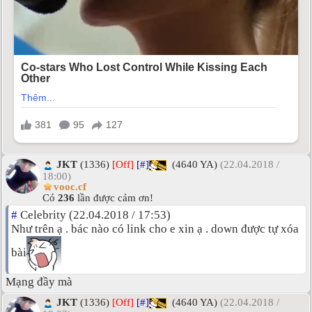
JKT
(1336)
[Off]
[#]
(4640 YA)
(22.04.2018 /
18:00)
vooc.cf
Có
236
lần được cảm ơn!
#
Celebrity (22.04.2018 / 17:53)
Như trên ạ . bác nào có link cho e xin ạ . down được tự xóa
bài
Mạng đầy mà
JKT
(1336)
[Off]
[#]
(4640 YA)
(22.04.2018 /