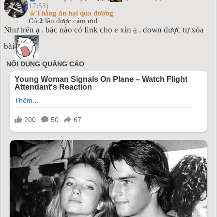
17:53)
Thằng ăn hại qua đường
Có
2
lần được cảm ơn!
Như trên ạ . bác nào có link cho e xin ạ . down được tự xóa
bài