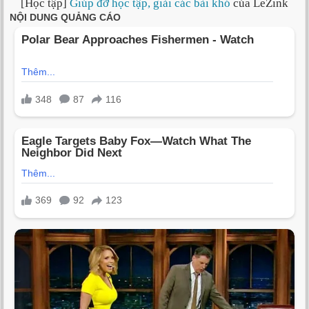
[Học tập]
Giúp đỡ học tập, giải các bài khó
của LeZink