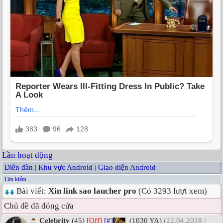
Lần hoạt động
Diễn đàn
|
Khu vực Android
|
Giao diện Android
Tìm kiếm
Bài viết:
Xin link sao laucher pro
(Có 3293 lượt xem)
Chủ đề đã đóng cửa
Celebrity
(45)
[Off]
[#]
(1030 YA)
(22.04.2018 /