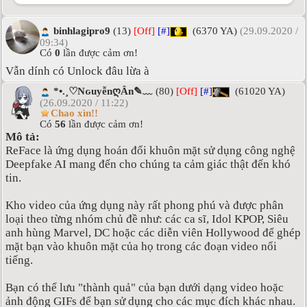
binhlagipro9
(13)
[Off]
[#]
(6370 YA)
(29.09.2020 /
09:34)
Có
0
lần được cảm ơn!
Vẫn dính có Unlock đâu lừa à
*•.¸♡NԍuyễnღÂn✎﹏
(80)
[Off]
[#]
(61020 YA)
(26.09.2020 / 11:22)
Chao xìn!!
Có
56
lần được cảm ơn!
Mô tả:
ReFace là ứng dụng hoán đổi khuôn mặt sử dụng công nghệ
Deepfake AI mang đến cho chúng ta cảm giác thật đến khó
tin.
Kho video của ứng dụng này rất phong phú và được phân
loại theo từng nhóm chủ đề như: các ca sĩ, Idol KPOP, Siêu
anh hùng Marvel, DC hoặc các diễn viên Hollywood để ghép
mặt bạn vào khuôn mặt của họ trong các đoạn video nổi
tiếng.
Bạn có thể lưu "thành quả" của bạn dưới dạng video hoặc
ảnh động GIFs để bạn sử dụng cho các mục đích khác nhau.