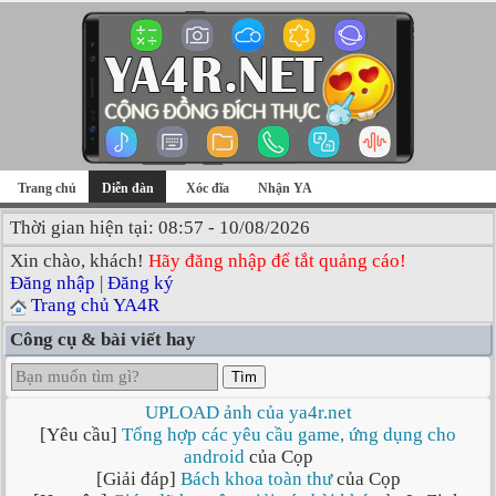
Trang chủ
Diễn đàn
Xóc đĩa
Nhận YA
Thời gian hiện tại: 08:57 - 10/08/2026
Xin chào, khách!
Hãy đăng nhập để tắt quảng cáo!
Đăng nhập
|
Đăng ký
Trang chủ YA4R
Công cụ & bài viết hay
Tìm
UPLOAD ảnh của ya4r.net
[Yêu cầu]
Tổng hợp các yêu cầu game, ứng dụng cho
android
của Cọp
[Giải đáp]
Bách khoa toàn thư
của Cọp