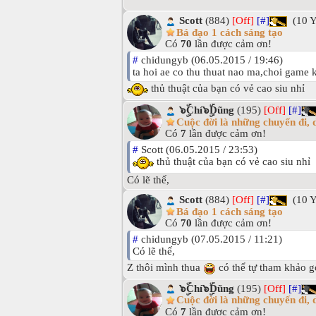
Scott
(884)
[Off]
[#]
(10 
Bá đạo 1 cách sáng tạo
Có
70
lần được cảm ơn!
#
chidungyb (06.05.2015 / 19:46)
ta hoi ae co thu thuat nao ma,choi game ko
thủ thuật của bạn có vẻ cao siu nhỉ
๖ۣۜChí๖ۣۜDũng
(195)
[Off]
[#]
Cuộc đời là những chuyến đi, d
Có
7
lần được cảm ơn!
#
Scott (06.05.2015 / 23:53)
thủ thuật của bạn có vẻ cao siu nhỉ
Có lẽ thế,
Scott
(884)
[Off]
[#]
(10 
Bá đạo 1 cách sáng tạo
Có
70
lần được cảm ơn!
#
chidungyb (07.05.2015 / 11:21)
Có lẽ thế,
Z thôi mình thua
có thể tự tham khảo g
๖ۣۜChí๖ۣۜDũng
(195)
[Off]
[#]
Cuộc đời là những chuyến đi, d
Có
7
lần được cảm ơn!