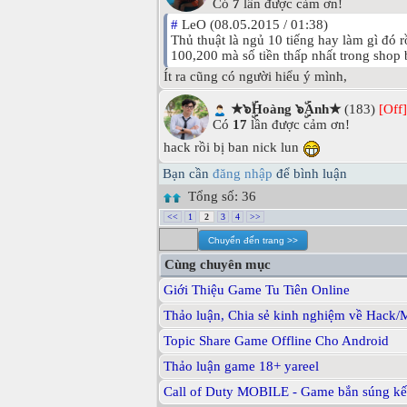
Có
7
lần được cảm ơn!
#
LeO (08.05.2015 / 01:38)
Thủ thuật là ngủ 10 tiếng hay làm gì đó r
100,200 mà số tiền thấp nhất trong shop 
Ít ra cũng có người hiểu ý mình,
★๖ۣۜHoàng ๖ۣۜAnh★
(183)
[Off]
Có
17
lần được cảm ơn!
hack rồi bị ban nick lun
Bạn cần
đăng nhập
để bình luận
Tổng số: 36
<<
1
2
3
4
>>
Cùng chuyên mục
Giới Thiệu Game Tu Tiên Online
Thảo luận, Chia sẻ kinh nghiệm về Hack/
Topic Share Game Offline Cho Android
Thảo luận game 18+ yareel
Call of Duty MOBILE - Game bắn súng kết