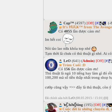
Cọp™
(4597)
[Off]
[#]
(-
It's ᕼᑌᒪҜ™ from The Avenge
Có
4055
lần được cảm ơn!
Im hết coi
Nói tào lao nữa khóa top nhé
Tạm thời là chưa có thủ thuật gì nhé. Ai c
LeO
(641) (
Admin
)
[Off]
[#]
Trùm Cuối :D
Có
156
lần được cảm ơn!
Thủ thuật là ngủ 10 tiếng hay làm gì đó rồ
100,200 mà số tiền thấp nhất trong shop b
cướp cũng vậy =>> đây là thủ thuật, còn ý
Đã chỉnh sửa bởi
LeO
(08.05.2015 / 15:01)
[1]
๖ۣۜChí๖ۣۜDũng
(195)
[Off]
[#]
Cuộc đời là những chuyến đi, d