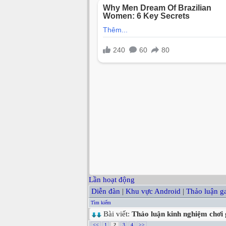
Lần hoạt động
Diễn đàn
|
Khu vực Android
|
Thảo luận 
Tìm kiếm
Bài viết:
Thảo luận kinh nghiệm chơi 
<<
1
2
3
4
>>