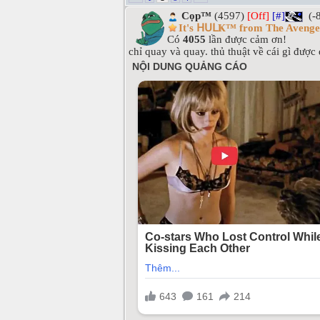
Cọp™
(4597)
[Off]
[#]
(-
It's ᕼᑌᒪҜ™ from The Avenge
Có
4055
lần được cảm ơn!
chỉ quay và quay. thủ thuật về cái gì đượ