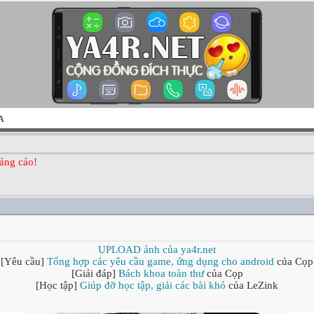
A
ảng cáo!
UPLOAD ảnh của ya4r.net
[Yêu cầu]
Tổng hợp các yêu cầu game, ứng dụng cho android
của Cọp
[Giải đáp]
Bách khoa toàn thư
của Cọp
[Học tập]
Giúp đỡ học tập, giải các bài khó
của LeZink