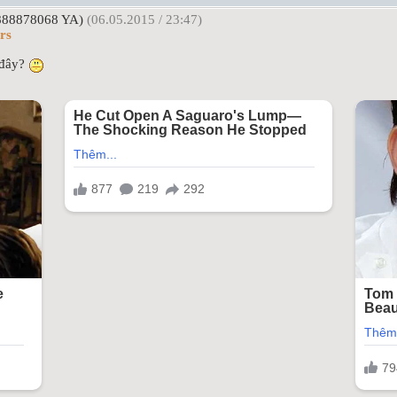
888878068 YA)
(06.05.2015 / 23:47)
rs
c đây?