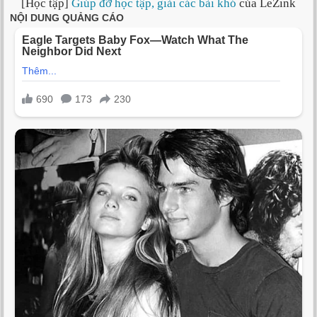
[Học tập]
Giúp đỡ học tập, giải các bài khó
của LeZink