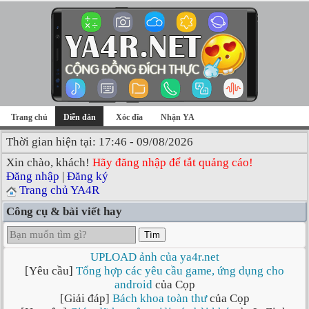
Trang chủ
Diễn đàn
Xóc đĩa
Nhận YA
Thời gian hiện tại: 17:46 - 09/08/2026
Xin chào, khách!
Hãy đăng nhập để tắt quảng cáo!
Đăng nhập
|
Đăng ký
Trang chủ YA4R
Công cụ & bài viết hay
Tìm
UPLOAD ảnh của ya4r.net
[Yêu cầu]
Tổng hợp các yêu cầu game, ứng dụng cho
android
của Cọp
[Giải đáp]
Bách khoa toàn thư
của Cọp