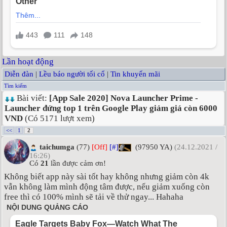
Lần hoạt động
Diễn đàn
|
Lều báo người tối cổ
|
Tin khuyến mãi
Tìm kiếm
Bài viết:
[App Sale 2020] Nova Launcher Prime -
Launcher đứng top 1 trên Google Play giảm giá còn 6000
VND
(Có 5171 lượt xem)
<<
1
2
taichumga
(77)
[Off]
[#]
(97950 YA)
(24.12.2021 /
16:26)
Có
21
lần được cảm ơn!
Không biết app này sài tốt hay không nhưng giảm còn 4k
vẫn không làm mình động tâm được, nếu giảm xuống còn
free thì có 100% mình sẽ tải về thử ngay... Hahaha