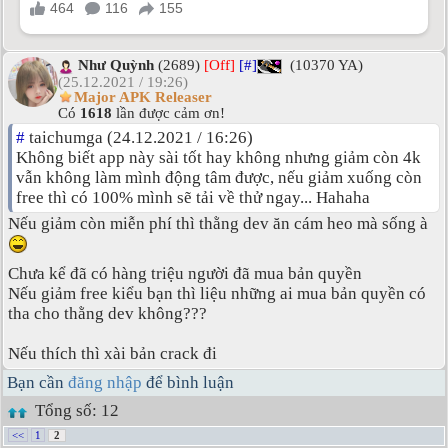
Như Quỳnh
(2689)
[Off]
[#]
(10370 YA)
(25.12.2021 / 19:26)
Major APK Releaser
Có
1618
lần được cảm ơn!
#
taichumga (24.12.2021 / 16:26)
Không biết app này sài tốt hay không nhưng giảm còn 4k
vẫn không làm mình động tâm được, nếu giảm xuống còn
free thì có 100% mình sẽ tải về thử ngay... Hahaha
Nếu giảm còn miễn phí thì thằng dev ăn cám heo mà sống à
Chưa kể đã có hàng triệu người đã mua bản quyền
Nếu giảm free kiểu bạn thì liệu những ai mua bản quyền có
tha cho thằng dev không???
Nếu thích thì xài bản crack đi
Bạn cần
đăng nhập
để bình luận
Tổng số: 12
<<
1
2