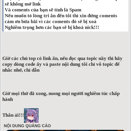
sẽ không mở link
Và coments của bạn sẽ tính là Spam
Nếu muốn tỏ lòng tri ân đến tôi thì xin đừng coments
cảm ơn bừa bãi vì các coments đó sẽ bị xoá
Nghiêm trọng hơn các bạn sẽ bị khoá nick!!!
Giờ các chủ top có link ẩn, nếu đọc qua topic nầy thì hãy
copy dòng code ấy và paste nội dung tôi chỉ vô topic để
nhắc nhở, chỉ dẫn
Giờ mọi thứ đã xong, mong mọi người nghiêm túc chấp
hành
Thân ái!!!