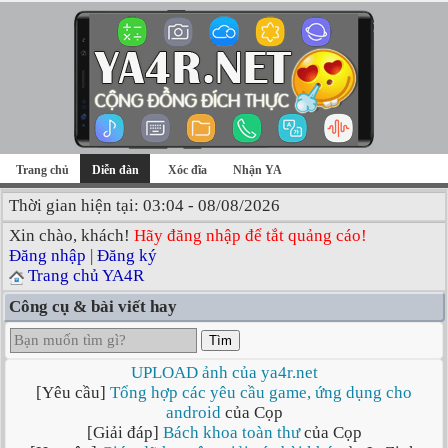
Trang chủ
Diễn đàn
Xóc đĩa
Nhận YA
Thời gian hiện tại: 03:04 - 08/08/2026
Xin chào, khách!
Hãy đăng nhập để tắt quảng cáo!
Đăng nhập
|
Đăng ký
Trang chủ YA4R
Công cụ & bài viết hay
Tìm
UPLOAD ảnh của ya4r.net
[Yêu cầu]
Tổng hợp các yêu cầu game, ứng dụng cho
android
của Cọp
[Giải đáp]
Bách khoa toàn thư
của Cọp