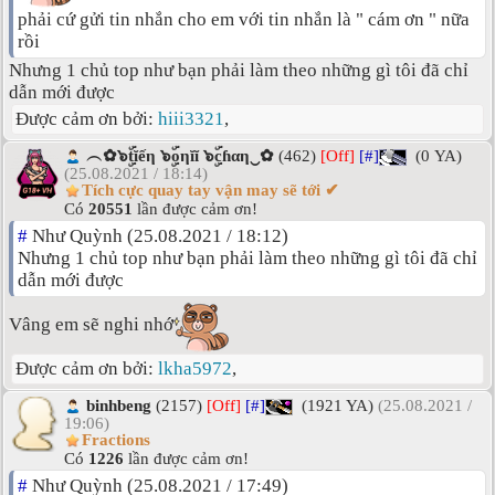
phải cứ gửi tin nhắn cho em với tin nhắn là " cám ơn " nữa
rồi
Nhưng 1 chủ top như bạn phải làm theo những gì tôi đã chỉ
dẫn mới được
Được cảm ơn bởi:
hiii3321
,
︵✿๖ۣۜtĭếη ๖ۣۜoηĭĭ ๖ۣۜcɦαη‿✿
(462)
[Off]
[#]
(0 YA)
(25.08.2021 / 18:14)
Tích cực quay tay vận may sẽ tới ✔
Có
20551
lần được cảm ơn!
#
Như Quỳnh (25.08.2021 / 18:12)
Nhưng 1 chủ top như bạn phải làm theo những gì tôi đã chỉ
dẫn mới được
Vâng em sẽ nghi nhớ
Được cảm ơn bởi:
lkha5972
,
binhbeng
(2157)
[Off]
[#]
(1921 YA)
(25.08.2021 /
19:06)
Fractions
Có
1226
lần được cảm ơn!
#
Như Quỳnh (25.08.2021 / 17:49)