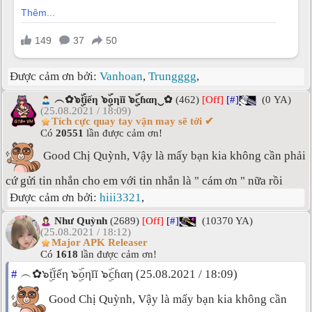
Được cảm ơn bởi:
Vanhoan
,
Trungggg
,
︵✿๖ۣۜtĭếη ๖ۣۜoηĭĭ ๖ۣۜcɦαη‿✿
(462)
[Off]
[#]
(0 YA)
(25.08.2021 / 18:09)
Tích cực quay tay vận may sẽ tới ✔
Có
20551
lần được cảm ơn!
Good Chị Quỳnh, Vậy là mấy bạn kia không cần phải
cứ gửi tin nhắn cho em với tin nhắn là " cám ơn " nữa rồi
Được cảm ơn bởi:
hiii3321
,
Như Quỳnh
(2689)
[Off]
[#]
(10370 YA)
(25.08.2021 / 18:12)
Major APK Releaser
Có
1618
lần được cảm ơn!
#
︵✿๖ۣۜtĭếη ๖ۣۜoηĭĭ ๖ۣۜcɦαη (25.08.2021 / 18:09)
Good Chị Quỳnh, Vậy là mấy bạn kia không cần