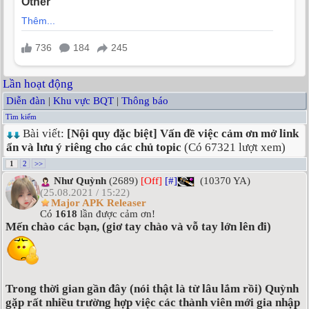
Lần hoạt động
Diễn đàn
|
Khu vực BQT
|
Thông báo
Tìm kiếm
Bài viết:
[Nội quy đặc biệt] Vấn đề việc cảm ơn mở link
ẩn và lưu ý riêng cho các chủ topic
(Có 67321 lượt xem)
1
2
>>
Như Quỳnh
(2689)
[Off]
[#]
(10370 YA)
(25.08.2021 / 15:22)
Major APK Releaser
Có
1618
lần được cảm ơn!
Mến chào các bạn, (giơ tay chào và vỗ tay lớn lên đi)
Trong thời gian gần đây (nói thật là từ lâu lắm rồi) Quỳnh
gặp rất nhiều trường hợp việc các thành viên mới gia nhập