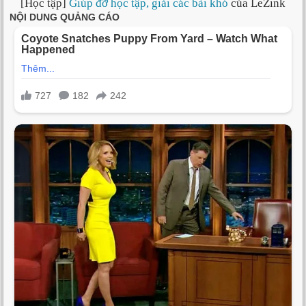
[Học tập]
Giúp đỡ học tập, giải các bài khó
của LeZink