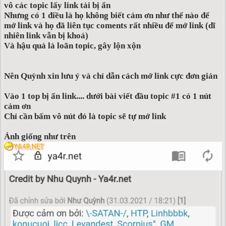
vô các topic lấy link tải bị ẩn
Nhưng có 1 điều là họ không biết cảm ơn như thế nào để
mở link và họ đã liên tục coments rất nhiều để mở link (dĩ
nhiên link vẫn bị khoá)
Và hậu quả là loãn topic, gây lộn xộn
Nên Quỳnh xin lưu ý và chỉ dẫn cách mở link cực đơn giản
Vào 1 top bị ẩn link.... dưới bài viết đầu topic #1 có 1 nút
cảm ơn
Chỉ cần bấm vô nút đó là topic sẽ tự mở link
Ảnh giống như trên