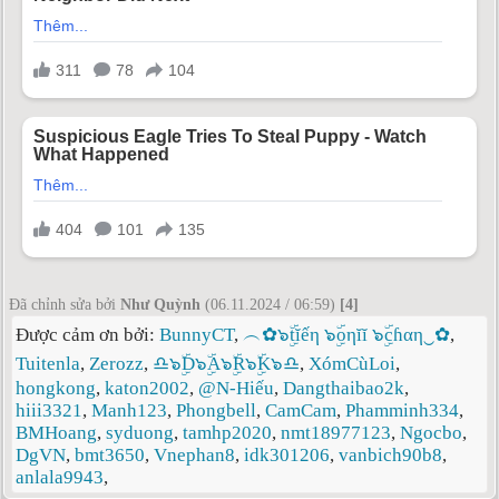
Đã chỉnh sửa bởi
Như Quỳnh
(06.11.2024 / 06:59)
[4]
Được cảm ơn bởi:
BunnyCT
,
︵✿๖ۣۜtĭếη ๖ۣۜoηĭĭ ๖ۣۜcɦαη‿✿
,
Tuitenla
,
Zerozz
,
♎๖ۣۜD๖ۣۜA๖ۣۜR๖ۣۜK๖♎
,
XómCùLoi
,
hongkong
,
katon2002
,
@N-Hiếu
,
Dangthaibao2k
,
hiii3321
,
Manh123
,
Phongbell
,
CamCam
,
Phamminh334
,
BMHoang
,
syduong
,
tamhp2020
,
nmt18977123
,
Ngocbo
,
DgVN
,
bmt3650
,
Vnephan8
,
idk301206
,
vanbich90b8
,
anlala9943
,