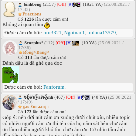
binhbeng
(2157)
[Off]
[#]
(1921 YA)
(25.08.2021 /
17:33)
Fractions
Có
1226
lần được cảm ơn!
Không ai quan tâm
Được cảm ơn bởi:
hiii3321
,
Ngotnac1
,
tuilana13579
,
Scorpius°
(112)
[Off]
[#]
(10 YA)
(25.08.2021 /
17:36)
Rồng>Băng<
Có
313
lần được cảm ơn!
Đánh dấu là đã ghé qua đọc
Được cảm ơn bởi:
Fanforum
,
๖ۣۜBờ๖ۣۜVai๖ۣۜAnh
(467)
[Off]
[#]
(40 YA)
(25.08.2021
/ 17:49)
ɟןǝs ʎɯ ǝʌoן ı
Có
173
lần được cảm ơn!
Góp ý: nên dời nút cảm ơn xuống dưới chút xíu, nhiều topic
có nhiều người cám ơn thì tên của họ nằm sát bên chữ cám
ơn làm nhiều người khó tìm chữ cám ơn. Cứ nhìn tấm ảnh
đầu tiên của bạn post topic này là thấy.