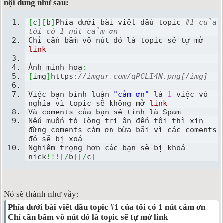
nội dung như sau:
[
c
]
[
b
]
Phía dưới bài viết đầu topic 
#1 của 
tôi có 1 nút cảm ơn
Chỉ cần bấm vô nút đó là topic sẽ tự mở 
link
Ảnh minh hoạ
:
[
img
]
https
:
//imgur.com/qPCLI4N.png[/img]
Việc bạn bình luận 
"cảm ơn"
 là 
1
 việc vô 
nghĩa vì topic sẽ không mở 
link
Và coments của bạn sẽ tính là Spam
Nếu muốn tỏ lòng tri ân đến tôi thì xin 
đừng coments cảm ơn bừa bãi vì các coments 
đó sẽ bị xoá
Nghiêm trọng hơn các bạn sẽ bị khoá 
nick
!!!
[
/
b
]
[
/
c
]
Nó sẽ thành như vầy:
Phía dưới bài viết đầu topic #1 của tôi có 1 nút cảm ơn
Chỉ cần bấm vô nút đó là topic sẽ tự mở link