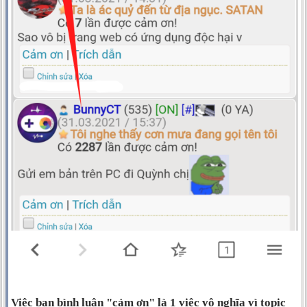
Việc bạn bình luận "cảm ơn" là 1 việc vô nghĩa vì topic