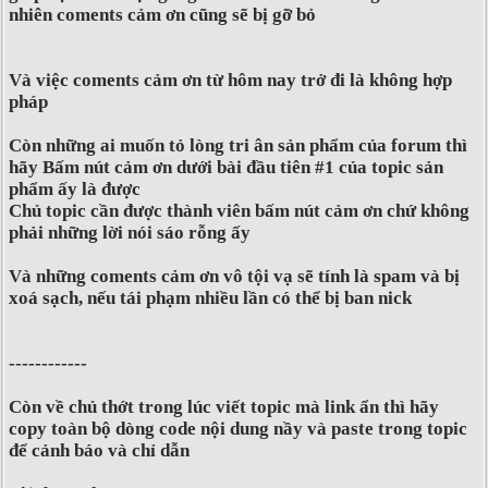
nhiên coments cảm ơn cũng sẽ bị gỡ bỏ
Và việc coments cảm ơn từ hôm nay trở đi là không hợp
pháp
Còn những ai muốn tỏ lòng tri ân sản phẩm của forum thì
hãy Bấm nút cảm ơn dưới bài đầu tiên #1 của topic sản
phẩm ấy là được
Chủ topic cần được thành viên bấm nút cảm ơn chứ không
phải những lời nói sáo rỗng ấy
Và những coments cảm ơn vô tội vạ sẽ tính là spam và bị
xoá sạch, nếu tái phạm nhiều lần có thể bị ban nick
------------
Còn về chủ thớt trong lúc viết topic mà link ẩn thì hãy
copy toàn bộ dòng code nội dung nầy và paste trong topic
để cảnh báo và chỉ dẫn