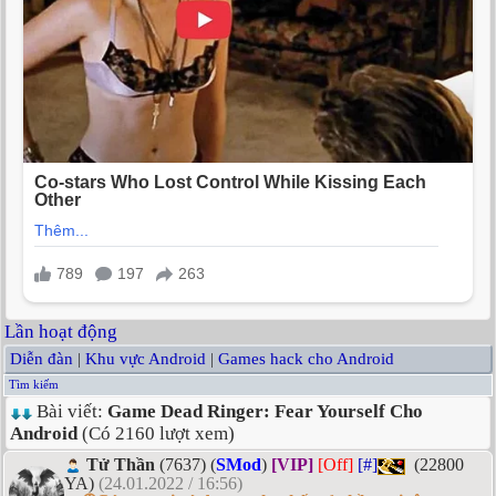
Lần hoạt động
Diễn đàn
|
Khu vực Android
|
Games hack cho Android
Tìm kiếm
Bài viết:
Game Dead Ringer: Fear Yourself Cho
Android
(Có 2160 lượt xem)
Tử Thần
(7637) (
SMod
)
[VIP]
[Off]
[#]
(22800
YA)
(24.01.2022 / 16:56)