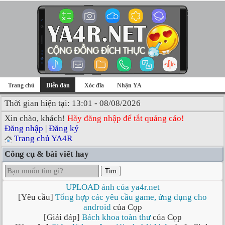
Trang chủ
Diễn đàn
Xóc đĩa
Nhận YA
Thời gian hiện tại: 13:01 - 08/08/2026
Xin chào, khách!
Hãy đăng nhập để tắt quảng cáo!
Đăng nhập
|
Đăng ký
Trang chủ YA4R
Công cụ & bài viết hay
Tìm
UPLOAD ảnh của ya4r.net
[Yêu cầu]
Tổng hợp các yêu cầu game, ứng dụng cho
android
của Cọp
[Giải đáp]
Bách khoa toàn thư
của Cọp