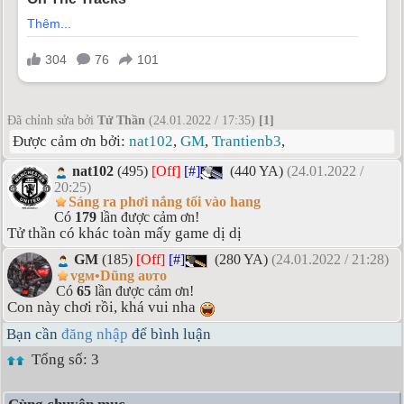
Đã chỉnh sửa bởi
Tử Thần
(24.01.2022 / 17:35)
[1]
Được cảm ơn bởi:
nat102
,
GM
,
Trantienb3
,
nat102
(495)
[Off]
[#]
(440 YA)
(24.01.2022 /
20:25)
Sáng ra phơi nắng tối vào hang
Có
179
lần được cảm ơn!
Tử thần có khác toàn mấy game dị dị
GM
(185)
[Off]
[#]
(280 YA)
(24.01.2022 / 21:28)
vgм•Dũng aυтo
Có
65
lần được cảm ơn!
Con này chơi rồi, khá vui nha
Bạn cần
đăng nhập
để bình luận
Tổng số: 3