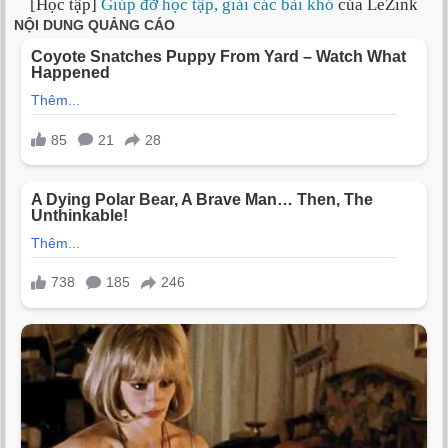
[Học tập]
Giúp đỡ học tập, giải các bài khó
của LeZink