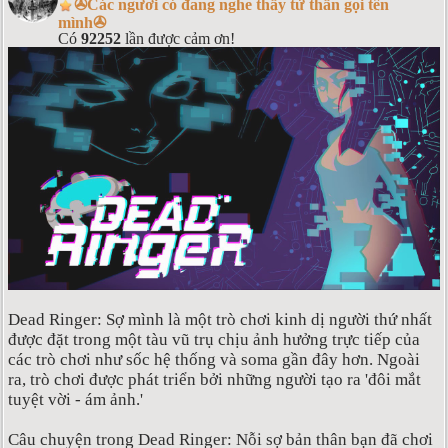
✇Các ngươi có đang nghe thấy tử thần gọi tên
mình✇
Có
92252
lần được cảm ơn!
Dead Ringer: Sợ mình là một trò chơi kinh dị người thứ nhất
được đặt trong một tàu vũ trụ chịu ảnh hưởng trực tiếp của
các trò chơi như sốc hệ thống và soma gần đây hơn. Ngoài
ra, trò chơi được phát triển bởi những người tạo ra 'đôi mắt
tuyệt vời - ám ảnh.'
Câu chuyện trong Dead Ringer: Nỗi sợ bản thân bạn đã chơi