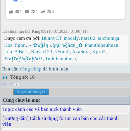
Đã chỉnh sửa bởi
KingYA
(10.07.2022 / 01:06)
[1]
Được cảm ơn bởi:
BunnyCT
,
mocaly
,
nat102
,
taichumga
,
Hoa Tigon
,
︵✿๖ۣۜtĭếη ๖ۣۜoηĭĭ ๖ۣۜcɦαη‿✿
,
Phanthioeuhuan
,
Like A Boss
,
Kaiser123
,
<Sora>
,
AkaSora
,
Kjiro5
,
♎๖ۣۜD๖ۣۜA๖ۣۜR๖ۣۜK๖♎
,
Tinhthanphusu
,
Bạn cần
đăng nhập
để bình luận
Tổng số: 16
<<
1
2
Cùng chuyên mục
Topic cảnh cáo và ban nick thành viên
[Hướng dẫn] Cách sử dụng forum căn bản cho các thành
viên