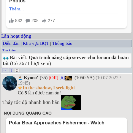
Lần hoạt động
Diễn đàn
|
Khu vực BQT
|
Thông báo
Tìm kiếm
Bài viết:
Quá trình nâng cấp server cho forum đã hoàn
tất
(Có 3671 lượt xem)
<<
1
2
Kyon✓
(35)
[Off]
[#]
(1050 YA)
(10.07.2022 /
19:45)
In the shadow, I seek light
Có
5
lần được cảm ơn!
Thấy tốc độ nhanh hơn hẳn