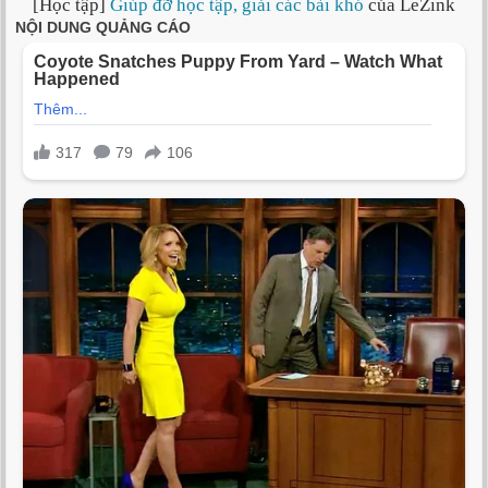
[Học tập]
Giúp đỡ học tập, giải các bài khó
của LeZink