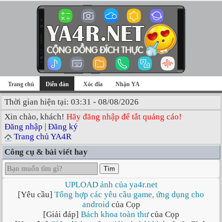
Trang chủ
Diễn đàn
Xóc đĩa
Nhận YA
Thời gian hiện tại: 03:31 - 08/08/2026
Xin chào, khách!
Hãy đăng nhập để tắt quảng cáo!
Đăng nhập
|
Đăng ký
Trang chủ YA4R
Công cụ & bài viết hay
Tìm
UPLOAD ảnh của ya4r.net
[Yêu cầu]
Tổng hợp các yêu cầu game, ứng dụng cho
android
của Cọp
[Giải đáp]
Bách khoa toàn thư
của Cọp