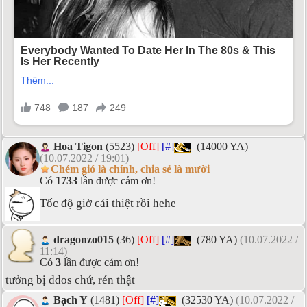
Hoa Tigon
(5523)
[Off]
[#]
(14000 YA)
(10.07.2022 / 19:01)
Chém gió là chính, chia sẻ là mười
Có
1733
lần được cảm ơn!
Tốc độ giờ cải thiệt rồi hehe
dragonzo015
(36)
[Off]
[#]
(780 YA)
(10.07.2022 /
11:14)
Có
3
lần được cảm ơn!
tưởng bị ddos chứ, rén thật
Bạch Y
(1481)
[Off]
[#]
(32530 YA)
(10.07.2022 /