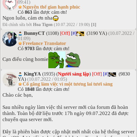
09:41)
Nguyện thế gian hạnh phúc
Có
863
lần được cảm ơn!
Ngon luôn, cảm ơn nha
Đã chỉnh sửa bởi
Hoa Tigon
(10.07.2022 / 19:00)
[1]
BunnyCT
(1108)
[Off]
[#]
(3190 YA)
(10.07.2022 /
01:09)
Freelance Translator
Có
9703
lần được cảm ơn!
Cạn điếu cùng homie
KingYA
(1935) (
Người sáng lập
)
[Off]
[#]
(9830
YA)
(10.07.2022 / 01:05)
Cố gắng làm việc vì một tương lai tươi sáng
Có
1848
lần được cảm ơn!
Chào các bạn,
Sau nhiều ngày làm việc thì server mới của forum đã hoàn
thành. Toàn bộ dữ liệu trước 17h ngày 09.07.2022 đã được
chuyển qua server mới.
Đây là phiên bản được cập nhật mới nhất của hệ thống server