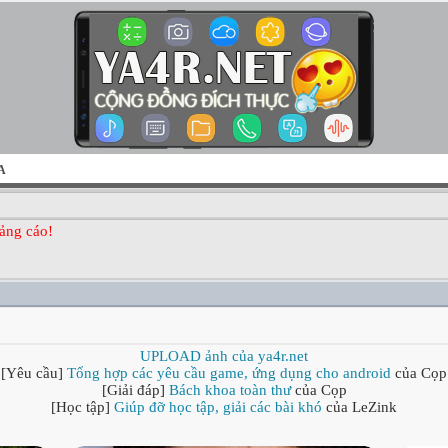
A
ảng cáo!
UPLOAD ảnh của ya4r.net
[Yêu cầu]
Tổng hợp các yêu cầu game, ứng dụng cho android
của Cọp
[Giải đáp]
Bách khoa toàn thư
của Cọp
[Học tập]
Giúp đỡ học tập, giải các bài khó
của LeZink