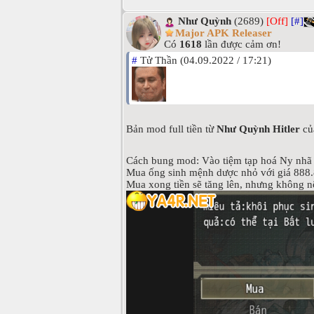
Như Quỳnh
(2689)
[Off]
[#]
Major APK Releaser
Có
1618
lần được cảm ơn!
#
Tử Thần (04.09.2022 / 17:21)
Bản mod full tiền từ
Như Quỳnh Hitler
củ
Cách bung mod: Vào tiệm tạp hoá Ny nhã 
Mua ống sinh mệnh dược nhỏ với giá 888.
Mua xong tiền sẽ tăng lên, nhưng không n