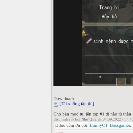
Download:
[Tải xuống tập tin]
Cho bản mod tui lên top #1 đi nào tử thần
Đã chỉnh sửa bởi
Như Quỳnh
(04.09.2022 / 17:4
Được cảm ơn bởi:
BunnyCT
,
Bossgamer
,