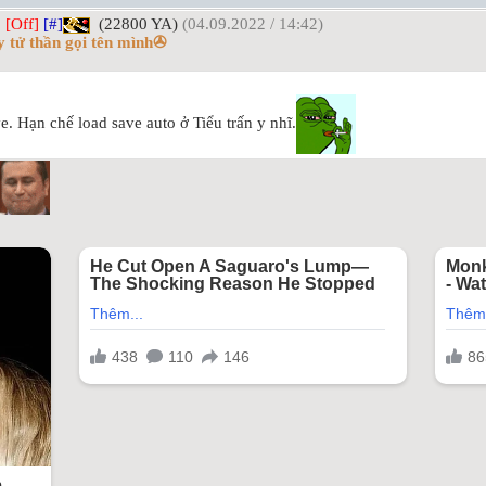
]
[Off]
[#]
(22800 YA)
(04.09.2022 / 14:42)
 tử thần gọi tên mình✇
e. Hạn chế load save auto ở Tiểu trấn y nhĩ.