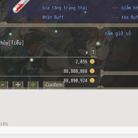
6)
[1]