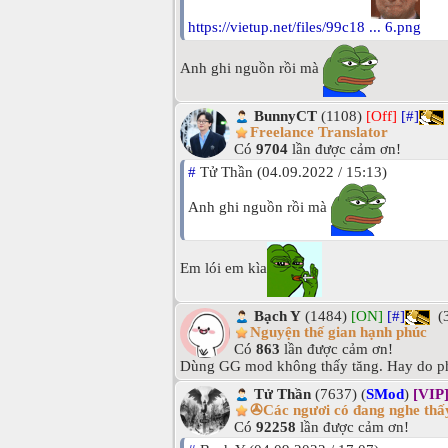
https://vietup.net/files/99c18 ... 6.png
Anh ghi nguồn rồi mà
BunnyCT
(1108)
[Off]
[#]
Freelance Translator
Có
9704
lần được cảm ơn!
#
Tử Thần (04.09.2022 / 15:13)
Anh ghi nguồn rồi mà
Em lói em kìa
Bạch Y
(1484)
[ON]
[#]
(3
Nguyện thế gian hạnh phúc
Có
863
lần được cảm ơn!
Dùng GG mod không thấy tăng. Hay do phải
Tử Thần
(7637) (
SMod
)
[VIP
✇Các ngươi có đang nghe thấy
Có
92258
lần được cảm ơn!