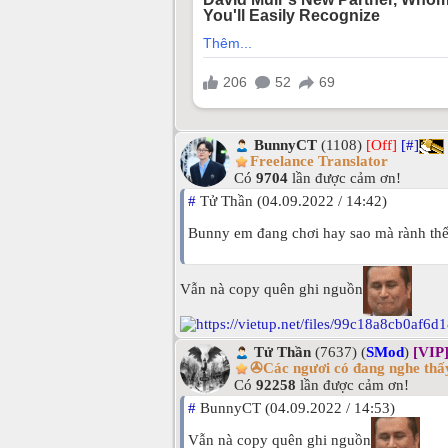
BunnyCT
(1108)
[Off]
[#]
Freelance Translator
Có
9704
lần được cảm ơn!
#
Tử Thần (04.09.2022 / 14:42)
Bunny em đang chơi hay sao mà rành th
Vẫn nà copy quên ghi nguồn
Tử Thần
(7637) (
SMod
)
[VIP
✇Các ngươi có đang nghe thấy
Có
92258
lần được cảm ơn!
#
BunnyCT (04.09.2022 / 14:53)
Vẫn nà copy quên ghi nguồn