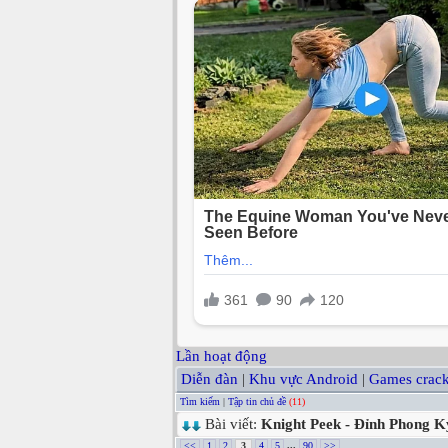
Lần hoạt động
Diễn đàn
|
Khu vực Android
|
Games crack
Tìm kiếm
|
Tập tin chủ đề
(11)
Bài viết:
Knight Peek - Đỉnh Phong K
<<
1
2
3
4
5
...
90
>>