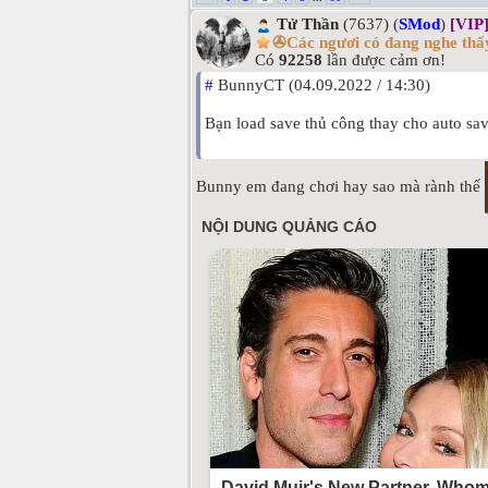
Tử Thần
(7637) (
SMod
)
[VIP
✇Các ngươi có đang nghe thấy
Có
92258
lần được cảm ơn!
#
BunnyCT (04.09.2022 / 14:30)
Bạn load save thủ công thay cho auto sav
Bunny em đang chơi hay sao mà rành thế