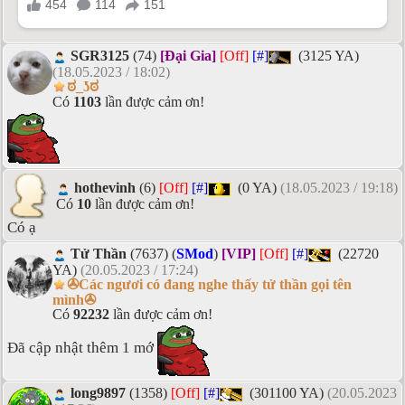
SGR3125
(74)
[Đại Gia]
[Off]
[#]
(3125 YA)
(18.05.2023 / 18:02)
ಠ_ʖಠ
Có
1103
lần được cảm ơn!
hothevinh
(6)
[Off]
[#]
(0 YA)
(18.05.2023 / 19:18)
Có
10
lần được cảm ơn!
Có ạ
Tử Thần
(7637) (
SMod
)
[VIP]
[Off]
[#]
(22720
YA)
(20.05.2023 / 17:24)
✇Các ngươi có đang nghe thấy tử thần gọi tên
mình✇
Có
92232
lần được cảm ơn!
Đã cập nhật thêm 1 mớ
long9897
(1358)
[Off]
[#]
(301100 YA)
(20.05.2023