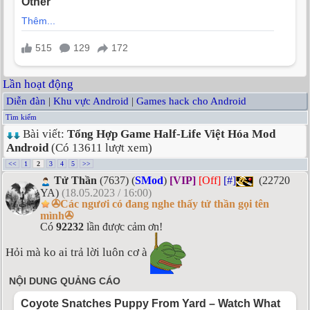
Lần hoạt động
Diễn đàn
|
Khu vực Android
|
Games hack cho Android
Tìm kiếm
Bài viết:
Tổng Hợp Game Half-Life Việt Hóa Mod
Android
(Có 13611 lượt xem)
<<
1
2
3
4
5
>>
Tử Thần
(7637) (
SMod
)
[VIP]
[Off]
[#]
(22720
YA)
(18.05.2023 / 16:00)
✇Các ngươi có đang nghe thấy tử thần gọi tên
mình✇
Có
92232
lần được cảm ơn!
Hỏi mà ko ai trả lời luôn cơ à