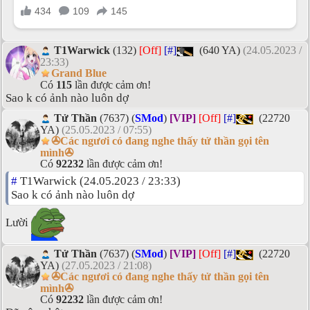
T1Warwick
(132)
[Off]
[#]
(640 YA)
(24.05.2023 /
23:33)
Grand Blue
Có
115
lần được cảm ơn!
Sao k có ảnh nào luôn dợ
Tử Thần
(7637) (
SMod
)
[VIP]
[Off]
[#]
(22720
YA)
(25.05.2023 / 07:55)
✇Các ngươi có đang nghe thấy tử thần gọi tên
mình✇
Có
92232
lần được cảm ơn!
#
T1Warwick (24.05.2023 / 23:33)
Sao k có ảnh nào luôn dợ
Lười
Tử Thần
(7637) (
SMod
)
[VIP]
[Off]
[#]
(22720
YA)
(27.05.2023 / 21:08)
✇Các ngươi có đang nghe thấy tử thần gọi tên
mình✇
Có
92232
lần được cảm ơn!