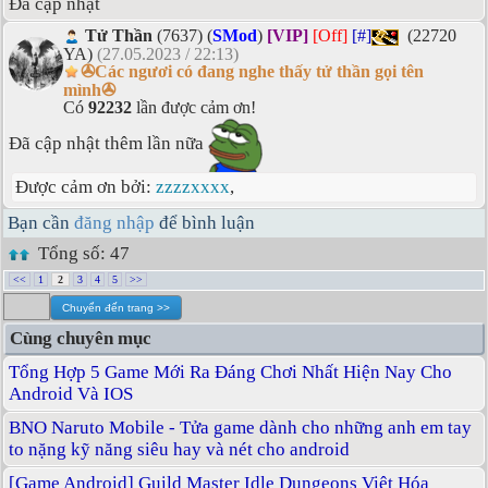
Đã cập nhật
Tử Thần
(7637) (
SMod
)
[VIP]
[Off]
[#]
(22720
YA)
(27.05.2023 / 22:13)
✇Các ngươi có đang nghe thấy tử thần gọi tên
mình✇
Có
92232
lần được cảm ơn!
Đã cập nhật thêm lần nữa
Được cảm ơn bởi:
zzzzxxxx
,
Bạn cần
đăng nhập
để bình luận
Tổng số: 47
<<
1
2
3
4
5
>>
Cùng chuyên mục
Tổng Hợp 5 Game Mới Ra Đáng Chơi Nhất Hiện Nay Cho
Android Và IOS
BNO Naruto Mobile - Tửa game dành cho những anh em tay
to nặng kỹ năng siêu hay và nét cho android
[Game Android] Guild Master Idle Dungeons Việt Hóa