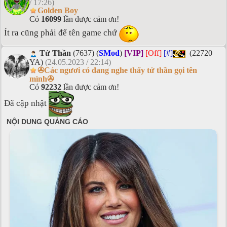
/ 17:26)
Golden Boy
Có
16099
lần được cảm ơn!
Ít ra cũng phải để tên game chứ
Tử Thần
(7637) (
SMod
)
[VIP]
[Off]
[#]
(22720
YA)
(24.05.2023 / 22:14)
✇Các ngươi có đang nghe thấy tử thần gọi tên
mình✇
Có
92232
lần được cảm ơn!
Đã cập nhật