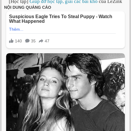
[Học tập]
Giúp đỡ học tập, giải các bài khó
của LeZink