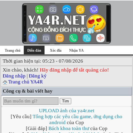
Trang chủ
Diễn đàn
Xóc đĩa
Nhận YA
Thời gian hiện tại: 05:23 - 07/08/2026
Xin chào, khách!
Hãy đăng nhập để tắt quảng cáo!
Đăng nhập
|
Đăng ký
Trang chủ YA4R
Công cụ & bài viết hay
Tìm
UPLOAD ảnh của ya4r.net
[Yêu cầu]
Tổng hợp các yêu cầu game, ứng dụng cho
android
của Cọp
[Giải đáp]
Bách khoa toàn thư
của Cọp