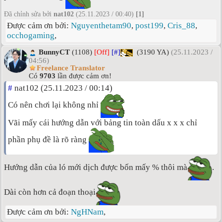
Đã chỉnh sửa bởi
nat102
(25.11.2023 / 00:40)
[1]
Được cảm ơn bởi:
Nguyenthetam90
,
post199
,
Cris_88
,
occhogaming
,
BunnyCT
(1108)
[Off]
[#]
(3190 YA)
(25.11.2023 /
04:56)
Freelance Translator
Có
9703
lần được cảm ơn!
#
nat102 (25.11.2023 / 00:14)
Có nên chơi lại không nhỉ
Vãi mấy cái hướng dẫn với bảng tin toàn dấu x x x chỉ
phần phụ đề là rõ ràng
Hướng dẫn của ló mới dịch được bốn mấy % thôi mà
.
Dài còn hơn cả đoạn thoại
Được cảm ơn bởi:
NgHNam
,