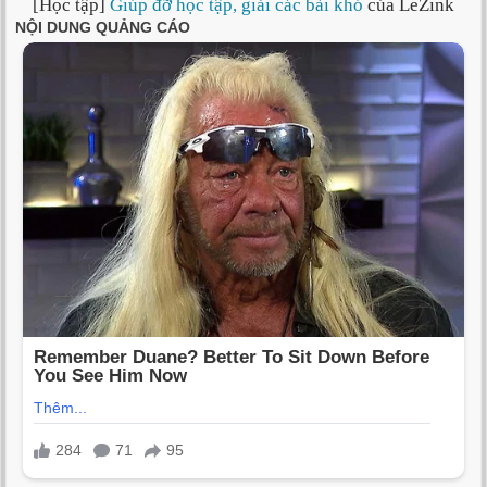
[Học tập]
Giúp đỡ học tập, giải các bài khó
của LeZink