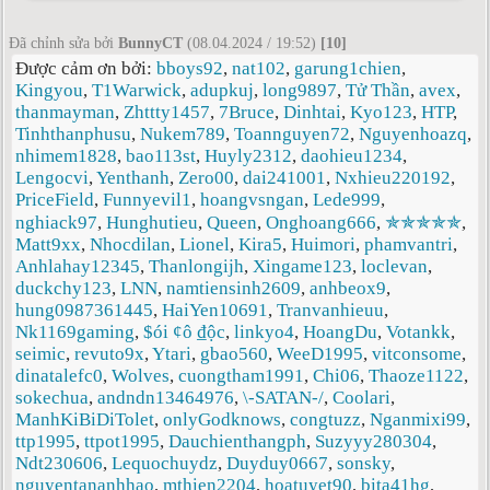
Đã chỉnh sửa bởi
BunnyCT
(08.04.2024 / 19:52)
[10]
Được cảm ơn bởi:
bboys92
,
nat102
,
garung1chien
,
Kingyou
,
T1Warwick
,
adupkuj
,
long9897
,
Tử Thần
,
avex
,
thanmayman
,
Zhttty1457
,
7Bruce
,
Dinhtai
,
Kyo123
,
HTP
,
Tinhthanphusu
,
Nukem789
,
Toannguyen72
,
Nguyenhoazq
,
nhimem1828
,
bao113st
,
Huyly2312
,
daohieu1234
,
Lengocvi
,
Yenthanh
,
Zero00
,
dai241001
,
Nxhieu220192
,
PriceField
,
Funnyevil1
,
hoangvsngan
,
Lede999
,
nghiack97
,
Hunghutieu
,
Queen
,
Onghoang666
,
✯✯✯✯✯
,
Matt9xx
,
Nhocdilan
,
Lionel
,
Kira5
,
Huimori
,
phamvantri
,
Anhlahay12345
,
Thanlongijh
,
Xingame123
,
loclevan
,
duckchy123
,
LNN
,
namtiensinh2609
,
anhbeox9
,
hung0987361445
,
HaiYen10691
,
Tranvanhieuu
,
Nk1169gaming
,
$ói ¢ô ₫ộc
,
linkyo4
,
HoangDu
,
Votankk
,
seimic
,
revuto9x
,
Ytari
,
gbao560
,
WeeD1995
,
vitconsome
,
dinatalefc0
,
Wolves
,
cuongtham1991
,
Chi06
,
Thaoze1122
,
sokechua
,
andndn13464976
,
\-SATAN-/
,
Coolari
,
ManhKiBiDiTolet
,
onlyGodknows
,
congtuzz
,
Nganmixi99
,
ttp1995
,
ttpot1995
,
Dauchienthangph
,
Suzyyy280304
,
Ndt230606
,
Lequochuydz
,
Duyduy0667
,
sonsky
,
nguyentananhhao
,
mthien2204
,
hoatuyet90
,
bita41hg
,