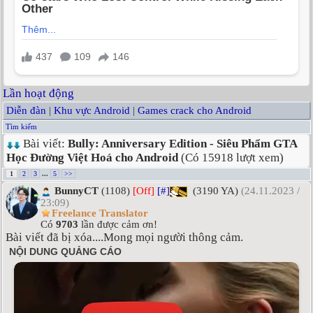
Lần hoạt động
Diễn đàn
|
Khu vực Android
|
Games crack cho Android
Tìm kiếm
Bài viết:
Bully: Anniversary Edition - Siêu Phẩm GTA
Học Đường Việt Hoá cho Android
(Có 15918 lượt xem)
1
2
3
...
5
>>
BunnyCT
(1108)
[Off]
[#]
(3190 YA)
(24.11.2023 /
23:09)
Freelance Translator
Có
9703
lần được cảm ơn!
Bài viết đã bị xóa....Mong mọi người thông cảm.