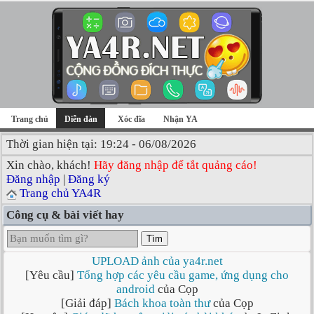
Trang chủ
Diễn đàn
Xóc đĩa
Nhận YA
Thời gian hiện tại: 19:24 - 06/08/2026
Xin chào, khách!
Hãy đăng nhập để tắt quảng cáo!
Đăng nhập
|
Đăng ký
Trang chủ YA4R
Công cụ & bài viết hay
Tìm
UPLOAD ảnh của ya4r.net
[Yêu cầu]
Tổng hợp các yêu cầu game, ứng dụng cho
android
của Cọp
[Giải đáp]
Bách khoa toàn thư
của Cọp