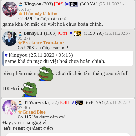
Kingyou
(303)
[Off]
[#]
(360 YA)
(25.11.2023 /
05:15)
Thân này là kiếm
Có
459
lần được cảm ơn!
game khá ổn mặc dù việt hoá chưa hoàn chỉnh.
BunnyCT
(1108)
[Off]
[#]
(3190 YA)
(25.11.2023 /
05:27)
Freelance Translator
Có
9703
lần được cảm ơn!
#
Kingyou (25.11.2023 / 05:15)
game khá ổn mặc dù việt hoá chưa hoàn chỉnh.
Siêu phẩm mà nị
. Chơi đi chắc tầm tháng sau nà full
100% rồi
T1Warwick
(132)
[Off]
[#]
(640 YA)
(25.11.2023 /
07:46)
Grand Blue
Có
115
lần được cảm ơn!
Đâyyy rồi hànggg về