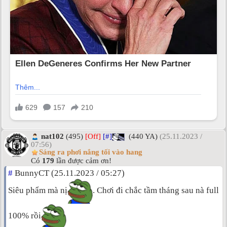
nat102
(495)
[Off]
[#]
(440 YA)
(25.11.2023 /
07:56)
Sáng ra phơi nắng tối vào hang
Có
179
lần được cảm ơn!
#
BunnyCT (25.11.2023 / 05:27)
Siêu phẩm mà nị
. Chơi đi chắc tầm tháng sau nà full
100% rồi