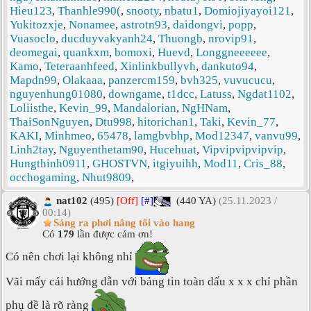
Hieu123
,
Thanhle990(
,
snooty
,
nbatu1
,
Domiojiyayoi121
,
Yukitozxje
,
Nonamee
,
astrotn93
,
daidongvi
,
popp
,
Vuasoclo
,
ducduyvakyanh24
,
Thuongb
,
nrovip91
,
deomegai
,
quankxm
,
bomoxi
,
Huevd
,
Longgneeeeee
,
Kamo
,
Teteraanhfeed
,
Xinlinkbullyvh
,
dankuto94
,
Mapdn99
,
Olakaaa
,
panzercm159
,
bvh325
,
vuvucucu
,
nguyenhung01080
,
downgame
,
t1dcc
,
Latuss
,
Ngdat1102
,
Loliisthe
,
Kevin_99
,
Mandalorian
,
NgHNam
,
ThaiSonNguyen
,
Dtu998
,
hitorichan1
,
Taki
,
Kevin_77
,
KAKI
,
Minhmeo
,
65478
,
lamgbvbhp
,
Mod12347
,
vanvu99
,
Linh2tay
,
Nguyenthetam90
,
Hucehuat
,
Vipvipvipvipvip
,
Hungthinh0911
,
GHOSTVN
,
itgiyuihh
,
Mod11
,
Cris_88
,
occhogaming
,
Nhut9809
,
nat102
(495)
[Off]
[#]
(440 YA)
(25.11.2023 /
00:14)
Sáng ra phơi nắng tối vào hang
Có
179
lần được cảm ơn!
Có nên chơi lại không nhỉ
Vãi mấy cái hướng dẫn với bảng tin toàn dấu x x x chỉ phần
phụ đề là rõ ràng