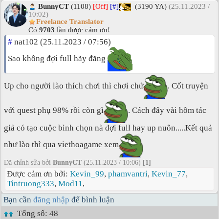
BunnyCT
(1108)
[Off]
[#]
(3190 YA)
(25.11.2023 /
10:02)
Freelance Translator
Có
9703
lần được cảm ơn!
#
nat102 (25.11.2023 / 07:56)
Sao không đợi full hãy đăng
Up cho người lào thích chơi thì chơi chứ
. Cốt truyện
với quest phụ 98% rồi còn gì
. Cách đây vài hôm tác
giả có tạo cuộc bình chọn nà đợi full hay up nuôn.....Kết quả
như lào thì qua viethoagame xem
Đã chỉnh sửa bởi
BunnyCT
(25.11.2023 / 10:06)
[1]
Được cảm ơn bởi:
Kevin_99
,
phamvantri
,
Kevin_77
,
Tintruong333
,
Mod11
,
Bạn cần
đăng nhập
để bình luận
Tổng số: 48