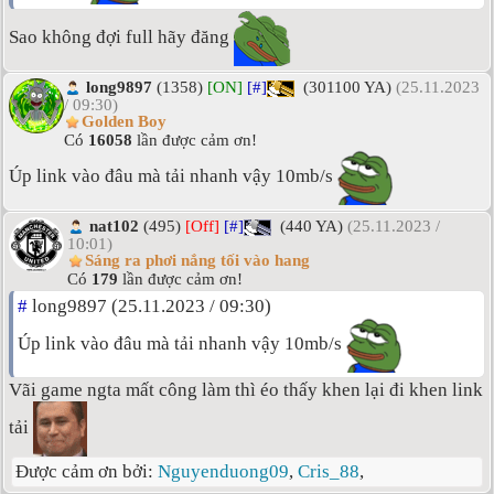
Sao không đợi full hãy đăng
long9897
(1358)
[ON]
[#]
(301100 YA)
(25.11.2023
/ 09:30)
Golden Boy
Có
16058
lần được cảm ơn!
Úp link vào đâu mà tải nhanh vậy 10mb/s
nat102
(495)
[Off]
[#]
(440 YA)
(25.11.2023 /
10:01)
Sáng ra phơi nắng tối vào hang
Có
179
lần được cảm ơn!
#
long9897 (25.11.2023 / 09:30)
Úp link vào đâu mà tải nhanh vậy 10mb/s
Vãi game ngta mất công làm thì éo thấy khen lại đi khen link
tải
Được cảm ơn bởi:
Nguyenduong09
,
Cris_88
,