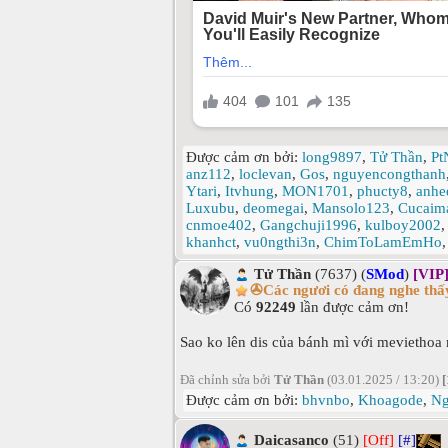
Được cảm ơn bởi:
long9897
,
Tử Thần
,
Pt
anz112
,
loclevan
,
Gos
,
nguyencongthanh
Ytari
,
Itvhung
,
MON1701
,
phucty8
,
anhe
Luxubu
,
deomegai
,
Mansolo123
,
Cucaim
cnmoe402
,
Gangchuji1996
,
kulboy2002
khanhct
,
vu0ngthi3n
,
ChimToLamEmHo
Tử Thần
(7637) (
SMod
)
[VIP
✇Các ngươi có đang nghe thấy
Có
92249
lần được cảm ơn!
Sao ko lên dis của bánh mì với meviethoa
Đã chỉnh sửa bởi
Tử Thần
(03.01.2025 / 13:20)
[
Được cảm ơn bởi:
bhvnbo
,
Khoagode
,
Ng
Daicasanco
(51)
[Off]
[#]