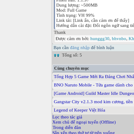
Dung lượng: ~500MB
Mod: Full Game
Tình trạng: VH 99%
Link tải: [Link ẩn, cần cảm ơn để thấy]
Hướng dẫn cài đặt: Đổi ngôn ngữ sang tiế
Thank
Được cảm ơn bởi:
hunggg30
,
bhvnbo
,
Kh
Bạn cần
đăng nhập
để bình luận
Tổng số: 5
Cùng chuyên mục
Tổng Hợp 5 Game Mới Ra Đáng Chơi Nhấ
BNO Naruto Mobile - Tửa game dành cho n
[Game Android] Guild Master Idle Dungeo
Gangstar City v2.1.3 mod kim cương, tiề
Legend of Keeper Việt Hóa
Lọc theo tác giả
Xem chủ để ngoại tuyến (Offline)
Trong diễn đàn
Sắp xếp theo thứ tự từ trên xuống