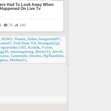
,
H2003
,
Thanks
,
Zetlee
,
hungsonhd97
,
anes67
,
Fold Diale VII
,
Hoanganh2@
,
,
nguyenduc1305
,
Kudutk
,
V-zion
,
ggg30
,
amumugaming
,
Beem123
,
desvid
,
nxena
,
Gameindie
,
bhvnbo
,
NgThanhDat
,
ghiia
,
Minhhai51
,