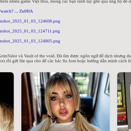
thêm nhiều game Việt Hóa, mong các bạn rảnh tay ghé qua ủng hộ để 
/watch? ... Zu0HA
rimValor và Vault of the void. Đã tìm được ngôn ngữ để dịch nhưng đang
xt rồi gửi file qua cho để các bác fix font hoặc hướng dẫn mình cách f