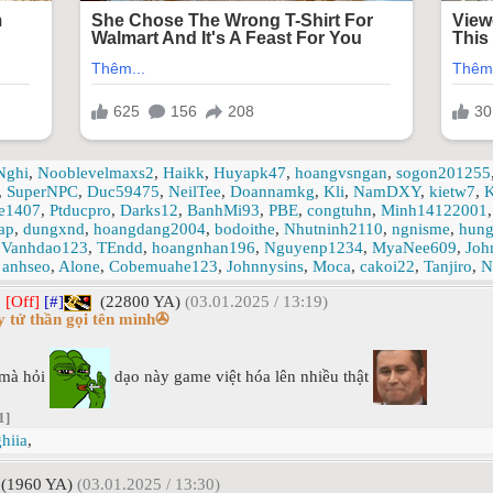
Nghi
,
Nooblevelmaxs2
,
Haikk
,
Huyapk47
,
hoangvsngan
,
sogon201255
,
SuperNPC
,
Duc59475
,
NeilTee
,
Doannamkg
,
Kli
,
NamDXY
,
kietw7
,
K
e1407
,
Ptducpro
,
Darks12
,
BanhMi93
,
PBE
,
congtuhn
,
Minh14122001
ap
,
dungxnd
,
hoangdang2004
,
bodoithe
,
Nhutninh2110
,
ngnisme
,
hun
,
Vanhdao123
,
TEndd
,
hoangnhan196
,
Nguyenp1234
,
MyaNee609
,
Joh
,
anhseo
,
Alone
,
Cobemuahe123
,
Johnnysins
,
Moca
,
cakoi22
,
Tanjiro
,
N
]
[Off]
[#]
(22800 YA)
(03.01.2025 / 13:19)
 tử thần gọi tên mình✇
 mà hỏi
dạo này game việt hóa lên nhiều thật
1]
hiia
,
(1960 YA)
(03.01.2025 / 13:30)