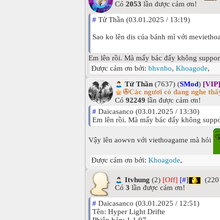
Có
2053
lần được cảm ơn!
#
Tử Thần (03.01.2025 / 13:19)
Sao ko lên dis của bánh mì với mevietho
Em lên rồi. Mà mấy bác đấy không suppor
Được cảm ơn bởi:
bhvnbo
,
Khoagode
,
Tử Thần
(7637) (
SMod
)
[VIP
✇Các ngươi có đang nghe thấy
Có
92249
lần được cảm ơn!
#
Daicasanco (03.01.2025 / 13:30)
Em lên rồi. Mà mấy bác đấy không suppo
Vậy lên aowvn với viethoagame mà hỏi
Được cảm ơn bởi:
Khoagode
,
Itvhung
(2)
[Off]
[#]
(220
Có
3
lần được cảm ơn!
#
Daicasanco (03.01.2025 / 12:51)
Tên: Hyper Light Drifte
Phiên bản: 1.1.97