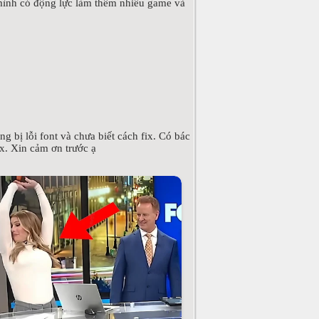
mình có động lực làm thêm nhiều game và
 bị lỗi font và chưa biết cách fix. Có bác
ix. Xin cảm ơn trước ạ