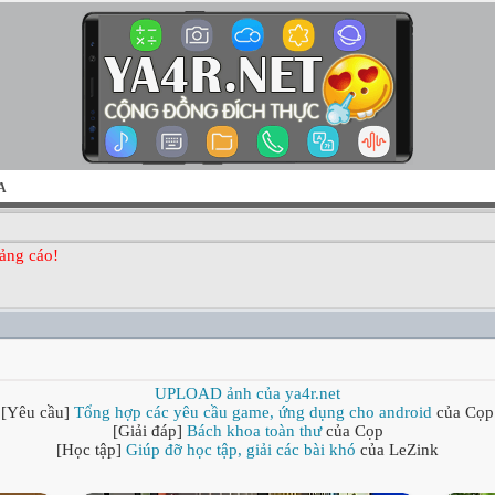
A
ảng cáo!
UPLOAD ảnh của ya4r.net
[Yêu cầu]
Tổng hợp các yêu cầu game, ứng dụng cho android
của Cọp
[Giải đáp]
Bách khoa toàn thư
của Cọp
[Học tập]
Giúp đỡ học tập, giải các bài khó
của LeZink