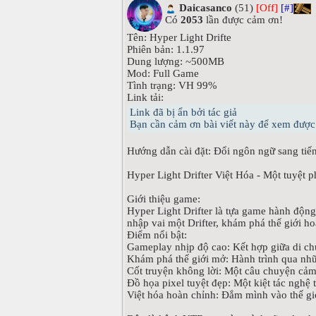
Daicasanco
(51)
[Off]
[#]
Có
2053
lần được cảm ơn!
Tên: Hyper Light Drifte
Phiên bản: 1.1.97
Dung lượng: ~500MB
Mod: Full Game
Tình trạng: VH 99%
Link tải:
Link đã bị ẩn bởi tác giả
Bạn cần cảm ơn bài viết này để xem được 
Hướng dẫn cài đặt: Đổi ngôn ngữ sang tiếng
Hyper Light Drifter Việt Hóa - Một tuyệt 
Giới thiệu game:
Hyper Light Drifter là tựa game hành động
nhập vai một Drifter, khám phá thế giới h
Điểm nổi bật:
Gameplay nhịp độ cao: Kết hợp giữa di c
Khám phá thế giới mở: Hành trình qua nhữ
Cốt truyện không lời: Một câu chuyện cảm
Đồ họa pixel tuyệt đẹp: Một kiệt tác nghệ 
Việt hóa hoàn chỉnh: Đắm mình vào thế giớ