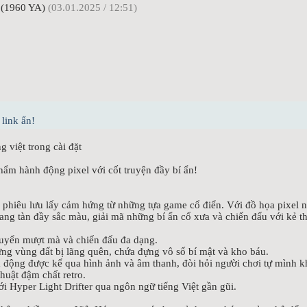
(1960 YA)
(03.01.2025 / 12:51)
link ẩn!
 việt trong cài đặt
phẩm hành động pixel với cốt truyện đầy bí ẩn!
 phiêu lưu lấy cảm hứng từ những tựa game cổ điển. Với đồ họa pixel 
oang tàn đầy sắc màu, giải mã những bí ẩn cổ xưa và chiến đấu với kẻ t
huyển mượt mà và chiến đấu đa dạng.
ng vùng đất bị lãng quên, chứa đựng vô số bí mật và kho báu.
 động được kể qua hình ảnh và âm thanh, đòi hỏi người chơi tự mình 
thuật đậm chất retro.
i Hyper Light Drifter qua ngôn ngữ tiếng Việt gần gũi.