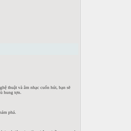
nghệ thuật và âm nhạc cuốn hút, bạn sẽ
hù hung tợn.
khám phá.