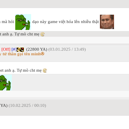
a mà hỏi
dạo này game việt hóa lên nhiều thật
t anh ạ. Tự mò cht mẹ
]
[Off]
[#]
(22800 YA)
(03.01.2025 / 13:49)
 tử thần gọi tên mình✇
rt anh ạ. Tự mò cht mẹ
 YA)
(10.02.2025 / 00:10)