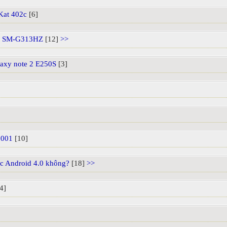
Kat 402c
[6]
 SM-G313HZ
[12]
>>
laxy note 2 E250S
[3]
1001
[10]
ợc Android 4.0 không?
[18]
>>
4]