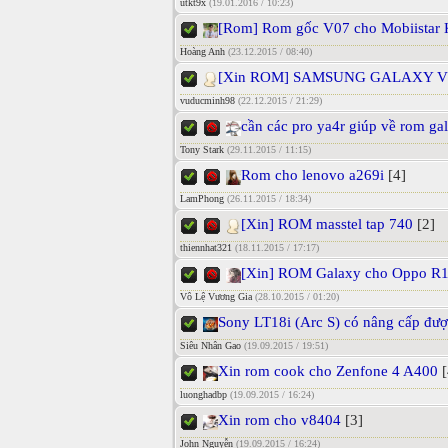
utkt9x
(19.01.2016 / 10:23)
[Rom] Rom gốc V07 cho Mobiistar 
Hoàng Anh
(23.12.2015 / 08:40)
[Xin ROM] SAMSUNG GALAXY V
vuducminh98
(22.12.2015 / 21:29)
cần các pro ya4r giúp về rom ga
Tony Stark
(29.11.2015 / 11:15)
Rom cho lenovo a269i
[4]
LamPhong
(26.11.2015 / 18:34)
[Xin] ROM masstel tap 740
[2]
thiennhat321
(18.11.2015 / 17:17)
[Xin] ROM Galaxy cho Oppo R
Vô Lệ Vương Gia
(28.10.2015 / 01:20)
Sony LT18i (Arc S) có nâng cấp đư
Siêu Nhân Gao
(19.09.2015 / 19:51)
Xin rom cook cho Zenfone 4 A400
[
luonghadbp
(19.09.2015 / 16:24)
Xin rom cho v8404
[3]
John Nguyễn
(19.09.2015 / 16:24)