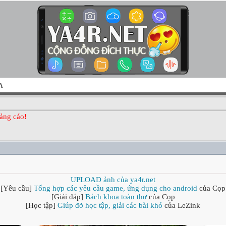
A
ảng cáo!
UPLOAD ảnh của ya4r.net
[Yêu cầu]
Tổng hợp các yêu cầu game, ứng dụng cho android
của Cọp
[Giải đáp]
Bách khoa toàn thư
của Cọp
[Học tập]
Giúp đỡ học tập, giải các bài khó
của LeZink