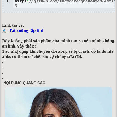
https
:
//github.com/AbdurazaaqMohammed/AntiS
M
Link tải về:
[Tải xuống tập tin]
Đây không phải sản phẩm của mình tạo ra nên mình không
ẩn link, vậy thôi!!!
1 số ứng dụng khi chuyển đổi xong sẽ bị crash, đó là do file
apks có thêm cơ chế bảo vệ chống sửa đổi.
.
.
.
.