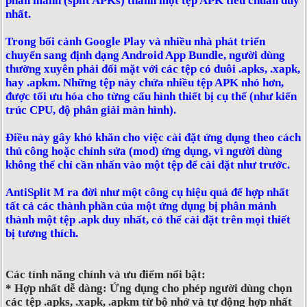
phân mảnh (split APKs) thành một tệp APK tiêu chuẩn duy
nhất.
Trong bối cảnh Google Play và nhiều nhà phát triển
chuyển sang định dạng Android App Bundle, người dùng
thường xuyên phải đối mặt với các tệp có đuôi .apks, .xapk,
hay .apkm. Những tệp này chứa nhiều tệp APK nhỏ hơn,
được tối ưu hóa cho từng cấu hình thiết bị cụ thể (như kiến
trúc CPU, độ phân giải màn hình).
Điều này gây khó khăn cho việc cài đặt ứng dụng theo cách
thủ công hoặc chỉnh sửa (mod) ứng dụng, vì người dùng
không thể chỉ cần nhấn vào một tệp để cài đặt như trước.
AntiSplit M ra đời như một công cụ hiệu quả để hợp nhất
tất cả các thành phần của một ứng dụng bị phân mảnh
thành một tệp .apk duy nhất, có thể cài đặt trên mọi thiết
bị tương thích.
Các tính năng chính và ưu điểm nổi bật:
* Hợp nhất dễ dàng: Ứng dụng cho phép người dùng chọn
các tệp .apks, .xapk, .apkm từ bộ nhớ và tự động hợp nhất