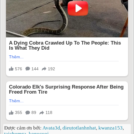
Được cảm ơn bởi:
Avata3d
,
dieutotlanhnhat
,
kwanza153
,
taichumga
,
konucuoi
,