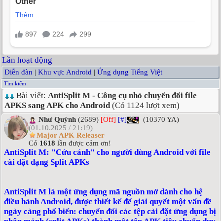
Lần hoạt động
Diễn đàn
|
Khu vực Android
|
Ứng dụng Tiếng Việt
Tìm kiếm
Bài viết:
AntiSplit M - Công cụ nhỏ chuyển đổi file
APKS sang APK cho Android
(Có 1124 lượt xem)
Như Quỳnh
(2689)
[Off]
[#]
(10370 YA)
(01.10.2025 / 21:19)
Major APK Releaser
Có
1618
lần được cảm ơn!
AntiSplit M: "Cứu cánh" cho người dùng Android với file
cài đặt dạng Split APKs
AntiSplit M là một ứng dụng mã nguồn mở dành cho hệ
điều hành Android, được thiết kế để giải quyết một vấn đề
ngày càng phổ biến: chuyển đổi các tệp cài đặt ứng dụng bị