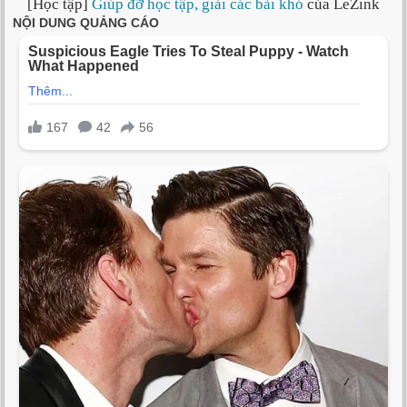
[Học tập]
Giúp đỡ học tập, giải các bài khó
của LeZink