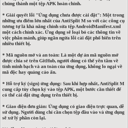
chúng thành một tệp APK hoàn chỉnh.
* Giải quyết lỗi "Ứng dụng chưa được cài đặt": Một trong
những ưu điểm lớn nhất của AntiSplit M so với các công cụ
tương tự là khả năng chỉnh sửa tệp AndroidManifest.xml
một cách chính xác. Ứng dụng sẽ loại bỏ các thông tin về
việc phân mảnh, giúp ngăn ngừa lỗi cài đặt phổ biến trên
nhiều thiết bị.
* Mã nguồn mở và an toàn: Là một dự án mã nguồn mở
được chia sẻ trên GitHub, người dùng có thể yên tâm về
tính minh bạch và an toàn của ứng dụng, không lo ngại về
mã độc hay quảng cáo ẩn.
* Hỗ trợ ký (sign) ứng dụng: Sau khi hợp nhất, AntiSplit M
cung cấp tùy chọn ký vào tệp APK, một bước cần thiết để
có thể cài đặt ứng dụng trên thiết bị.
* Giao diện đơn giản: Ứng dụng có giao diện trực quan, dễ
sử dụng. Người dùng chỉ cần chọn tệp đầu vào và ứng dụng
sẽ xử lý phần còn lại.