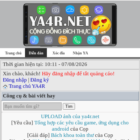
Trang chủ
Diễn đàn
Xóc đĩa
Nhận YA
Thời gian hiện tại: 10:11 - 07/08/2026
Xin chào, khách!
Hãy đăng nhập để tắt quảng cáo!
Đăng nhập
|
Đăng ký
Trang chủ YA4R
Công cụ & bài viết hay
Tìm
UPLOAD ảnh của ya4r.net
[Yêu cầu]
Tổng hợp các yêu cầu game, ứng dụng cho
android
của Cọp
[Giải đáp]
Bách khoa toàn thư
của Cọp