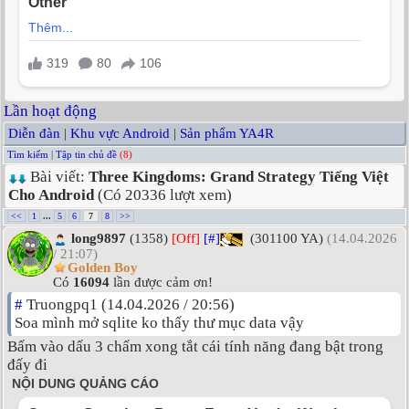
Lần hoạt động
Diễn đàn
|
Khu vực Android
|
Sản phẩm YA4R
Tìm kiếm
|
Tập tin chủ đề
(8)
Bài viết:
Three Kingdoms: Grand Strategy Tiếng Việt
Cho Android
(Có 20336 lượt xem)
<<
1
...
5
6
7
8
>>
long9897
(1358)
[Off]
[#]
(301100 YA)
(14.04.2026
/ 21:07)
Golden Boy
Có
16094
lần được cảm ơn!
#
Truongpq1 (14.04.2026 / 20:56)
Soa mình mở sqlite ko thấy thư mục data vậy
Bấm vào dấu 3 chấm xong tắt cái tính năng đang bật trong
đấy đi