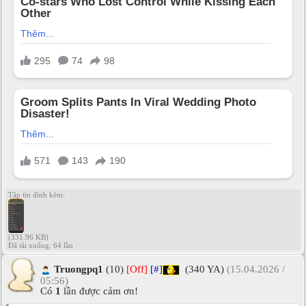
Tập tin đính kèm:
(331.96 KB)
Đã tải xuống: 64 lần
Truongpq1
(10)
[Off]
[#]
(340 YA)
(15.04.2026 /
05:56)
Có
1
lần được cảm ơn!