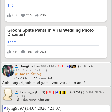
Dangthaibao200
(114)
[Off]
[#]
(2310 YA)
(14.04.2026 / 21:58)
Độc cô cầu vợ
Có
23
lần được cảm ơn!
Anh long ơi, anh mod game voulvar dc ko anh?
Truongpq1
(10)
[Off]
[#]
(340 YA)
(15.04.2026 /
02:31)
Có
1
lần được cảm ơn!
#
long9897 (14.04.2026 / 21:07)