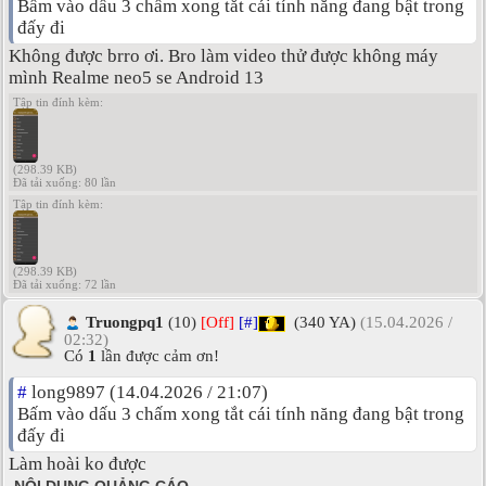
Bấm vào dấu 3 chấm xong tắt cái tính năng đang bật trong
đấy đi
Không được brro ơi. Bro làm video thử được không máy
mình Realme neo5 se Android 13
Tập tin đính kèm:
(298.39 KB)
Đã tải xuống: 80 lần
Tập tin đính kèm:
(298.39 KB)
Đã tải xuống: 72 lần
Truongpq1
(10)
[Off]
[#]
(340 YA)
(15.04.2026 /
02:32)
Có
1
lần được cảm ơn!
#
long9897 (14.04.2026 / 21:07)
Bấm vào dấu 3 chấm xong tắt cái tính năng đang bật trong
đấy đi
Làm hoài ko được