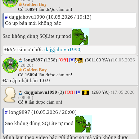
Golden Boy
Có
16094
lần được cảm ơn!
#
dajgjahovu1990 (10.05.2026 / 19:13)
Có up bản mới không bác
Sao không dùng SQLite tự mod
Được cảm ơn bởi:
dajgjahovu1990
,
long9897
(1358)
[Off]
[#]
(301100 YA)
(10.05.2026
/ 20:20)
Golden Boy
Có
16094
lần được cảm ơn!
Đã cập nhật bản 1.0.9
dajgjahovu1990
(3)
[Off]
[#]
(260 YA)
(17.05.2026
/ 08:40)
Có
0
lần được cảm ơn!
#
long9897 (10.05.2026 / 20:00)
Sao không dùng SQLite tự mod
Mình làm theo video bác gửi dùng sq mà vẫn không được