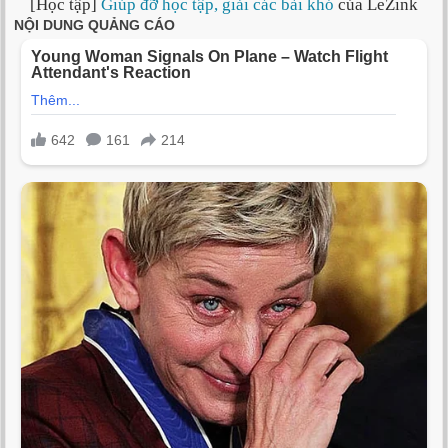
[Học tập]
Giúp đỡ học tập, giải các bài khó
của LeZink