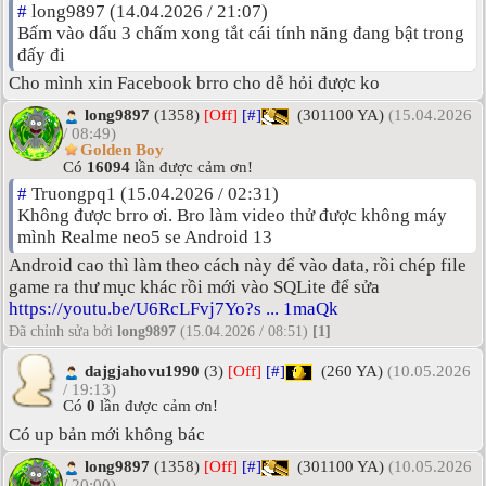
#
long9897 (14.04.2026 / 21:07)
Bấm vào dấu 3 chấm xong tắt cái tính năng đang bật trong
đấy đi
Cho mình xin Facebook brro cho dễ hỏi được ko
long9897
(1358)
[Off]
[#]
(301100 YA)
(15.04.2026
/ 08:49)
Golden Boy
Có
16094
lần được cảm ơn!
#
Truongpq1 (15.04.2026 / 02:31)
Không được brro ơi. Bro làm video thử được không máy
mình Realme neo5 se Android 13
Android cao thì làm theo cách này để vào data, rồi chép file
game ra thư mục khác rồi mới vào SQLite để sửa
https://youtu.be/U6RcLFvj7Yo?s ... 1maQk
Đã chỉnh sửa bởi
long9897
(15.04.2026 / 08:51)
[1]
dajgjahovu1990
(3)
[Off]
[#]
(260 YA)
(10.05.2026
/ 19:13)
Có
0
lần được cảm ơn!
Có up bản mới không bác
long9897
(1358)
[Off]
[#]
(301100 YA)
(10.05.2026
/ 20:00)