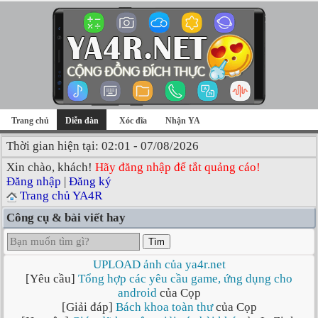
Trang chủ
Diễn đàn
Xóc đĩa
Nhận YA
Thời gian hiện tại: 02:01 - 07/08/2026
Xin chào, khách!
Hãy đăng nhập để tắt quảng cáo!
Đăng nhập
|
Đăng ký
Trang chủ YA4R
Công cụ & bài viết hay
Tìm
UPLOAD ảnh của ya4r.net
[Yêu cầu]
Tổng hợp các yêu cầu game, ứng dụng cho
android
của Cọp
[Giải đáp]
Bách khoa toàn thư
của Cọp