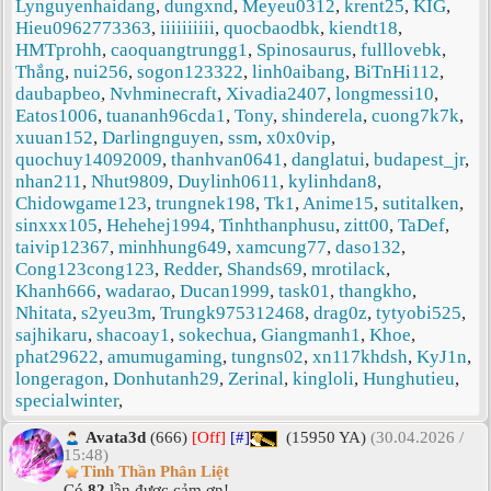
Lynguyenhaidang
,
dungxnd
,
Meyeu0312
,
krent25
,
KIG
,
Hieu0962773363
,
iiiiiiiiii
,
quocbaodbk
,
kiendt18
,
HMTprohh
,
caoquangtrungg1
,
Spinosaurus
,
fulllovebk
,
Thắng
,
nui256
,
sogon123322
,
linh0aibang
,
BiTnHi112
,
daubapbeo
,
Nvhminecraft
,
Xivadia2407
,
longmessi10
,
Eatos1006
,
tuananh96cda1
,
Tony
,
shinderela
,
cuong7k7k
,
xuuan152
,
Darlingnguyen
,
ssm
,
x0x0vip
,
quochuy14092009
,
thanhvan0641
,
danglatui
,
budapest_jr
,
nhan211
,
Nhut9809
,
Duylinh0611
,
kylinhdan8
,
Chidowgame123
,
trungnek198
,
Tk1
,
Anime15
,
sutitalken
,
sinxxx105
,
Hehehej1994
,
Tinhthanphusu
,
zitt00
,
TaDef
,
taivip12367
,
minhhung649
,
xamcung77
,
daso132
,
Cong123cong123
,
Redder
,
Shands69
,
mrotilack
,
Khanh666
,
wadarao
,
Ducan1999
,
task01
,
thangkho
,
Nhitata
,
s2yeu3m
,
Trungk975312468
,
drag0z
,
tytyobi525
,
sajhikaru
,
shacoay1
,
sokechua
,
Giangmanh1
,
Khoe
,
phat29622
,
amumugaming
,
tungns02
,
xn117khdsh
,
KyJ1n
,
longeragon
,
Donhutanh29
,
Zerinal
,
kingloli
,
Hunghutieu
,
specialwinter
,
Avata3d
(666)
[Off]
[#]
(15950 YA)
(30.04.2026 /
15:48)
Tinh Thần Phân Liệt
Có
82
lần được cảm ơn!