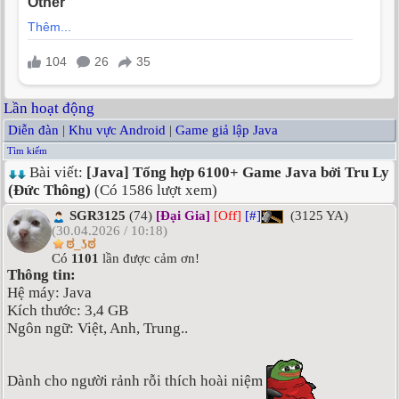
Lần hoạt động
Diễn đàn
|
Khu vực Android
|
Game giả lập Java
Tìm kiếm
Bài viết:
[Java] Tổng hợp 6100+ Game Java bởi Tru Ly
(Đức Thông)
(Có 1586 lượt xem)
SGR3125
(74)
[Đại Gia]
[Off]
[#]
(3125 YA)
(30.04.2026 / 10:18)
ಠ_ʖಠ
Có
1101
lần được cảm ơn!
Thông tin:
Hệ máy: Java
Kích thước: 3,4 GB
Ngôn ngữ: Việt, Anh, Trung..
Dành cho người rảnh rỗi thích hoài niệm