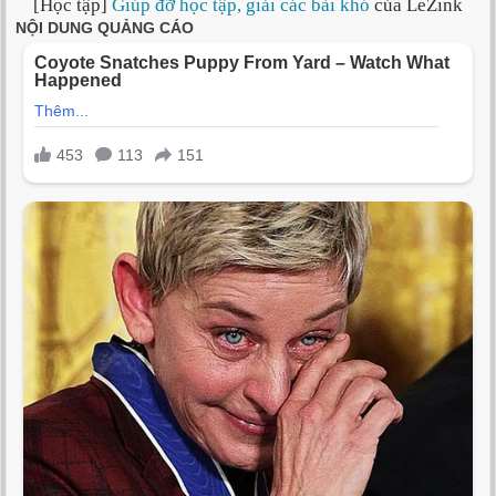
[Học tập]
Giúp đỡ học tập, giải các bài khó
của LeZink