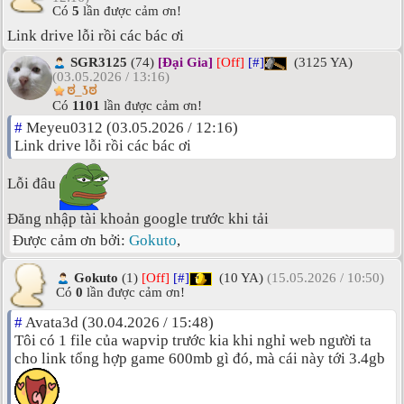
Có
5
lần được cảm ơn!
Link drive lỗi rồi các bác ơi
SGR3125
(74)
[Đại Gia]
[Off]
[#]
(3125 YA)
(03.05.2026 / 13:16)
ಠ_ʖಠ
Có
1101
lần được cảm ơn!
#
Meyeu0312 (03.05.2026 / 12:16)
Link drive lỗi rồi các bác ơi
Lỗi đâu
Đăng nhập tài khoản google trước khi tải
Được cảm ơn bởi:
Gokuto
,
Gokuto
(1)
[Off]
[#]
(10 YA)
(15.05.2026 / 10:50)
Có
0
lần được cảm ơn!
#
Avata3d (30.04.2026 / 15:48)
Tôi có 1 file của wapvip trước kia khi nghỉ web người ta
cho link tổng hợp game 600mb gì đó, mà cái này tới 3.4gb