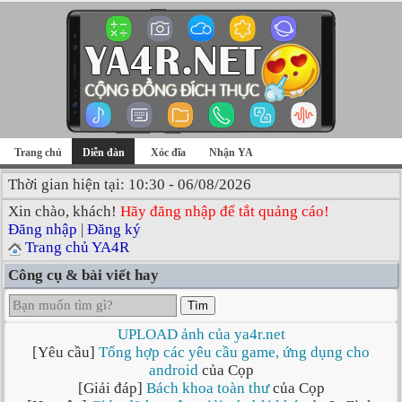
Trang chủ
Diễn đàn
Xóc đĩa
Nhận YA
Thời gian hiện tại: 10:30 - 06/08/2026
Xin chào, khách!
Hãy đăng nhập để tắt quảng cáo!
Đăng nhập
|
Đăng ký
Trang chủ YA4R
Công cụ & bài viết hay
Tìm
UPLOAD ảnh của ya4r.net
[Yêu cầu]
Tổng hợp các yêu cầu game, ứng dụng cho
android
của Cọp
[Giải đáp]
Bách khoa toàn thư
của Cọp