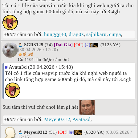
Tôi có 1 file của wapvip trước kia khi nghỉ web người ta cho
link tổng hợp game 600mb gì đó, mà cái này tới 3.4gb
Được cảm ơn bởi:
hunggg30
,
drag0z
,
sajhikaru
,
cutga
,
SGR3125
(74)
[Đại Gia]
[Off]
[#]
(3125 YA)
(30.04.2026 / 17:20)
ಠ_ʖಠ
Có
1101
lần được cảm ơn!
#
Avata3d (30.04.2026 / 15:48)
Tôi có 1 file của wapvip trước kia khi nghỉ web người ta
cho link tổng hợp game 600mb gì đó, mà cái này tới 3.4gb
Sưu tầm thì vui chứ chơi làm gì hết
Được cảm ơn bởi:
Meyeu0312
,
Avata3d
,
Meyeu0312
(51)
[Off]
[#]
(6320 YA)
(03.05.2026 /
12:16)