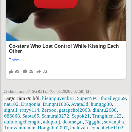
Đã chỉnh sửa bởi
SGR3125
(06.06.2026 / 07:58)
[2]
Được cảm ơn bởi:
hiennguyenba1
,
SuperNPC
,
thoailego69
,
nat102
,
Dragonia
,
Dungnt1806
,
Avata3d
,
hunggg30
,
sightll
,
rrttyy114
,
Zerooo
,
gatapchoi2003
,
dinhtu2608
,
686868
,
Saota65
,
Samurai3272
,
Sepok21
,
Trunghien123
,
daituongchemgio
,
adupkuj
,
deomegai
,
Ngggha
,
suvanpha
,
Tranvanhiemm
,
Hongnhu2007
,
loclevan
,
concobebe1103
,