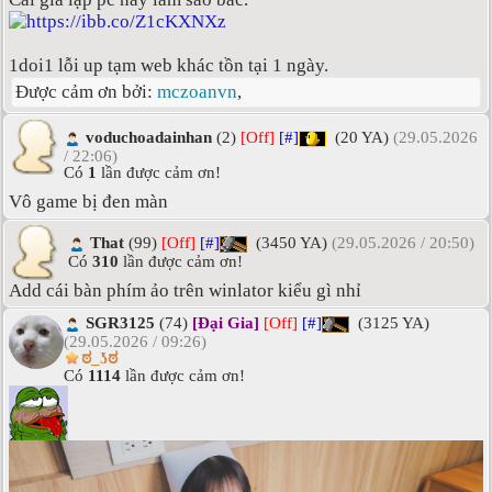
1doi1 lỗi up tạm web khác tồn tại 1 ngày.
Được cảm ơn bởi:
mczoanvn
,
voduchoadainhan
(2)
[Off]
[#]
(20 YA)
(29.05.2026
/ 22:06)
Có
1
lần được cảm ơn!
Vô game bị đen màn
That
(99)
[Off]
[#]
(3450 YA)
(29.05.2026 / 20:50)
Có
310
lần được cảm ơn!
Add cái bàn phím ảo trên winlator kiểu gì nhỉ
SGR3125
(74)
[Đại Gia]
[Off]
[#]
(3125 YA)
(29.05.2026 / 09:26)
ಠ_ʖಠ
Có
1114
lần được cảm ơn!