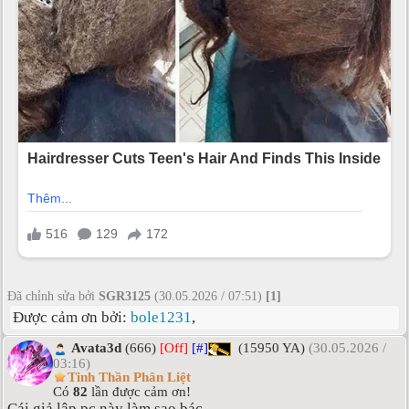
Đã chỉnh sửa bởi
SGR3125
(30.05.2026 / 07:51)
[1]
Được cảm ơn bởi:
bole1231
,
Avata3d
(666)
[Off]
[#]
(15950 YA)
(30.05.2026 /
03:16)
Tinh Thần Phân Liệt
Có
82
lần được cảm ơn!
Cái giả lập pc này làm sao bác.