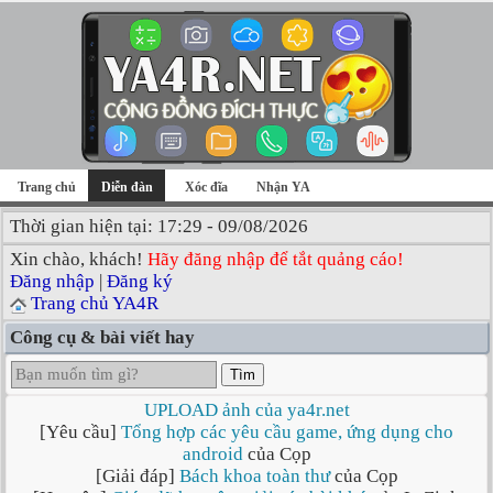
Trang chủ
Diễn đàn
Xóc đĩa
Nhận YA
Thời gian hiện tại: 17:29 - 09/08/2026
Xin chào, khách!
Hãy đăng nhập để tắt quảng cáo!
Đăng nhập
|
Đăng ký
Trang chủ YA4R
Công cụ & bài viết hay
Tìm
UPLOAD ảnh của ya4r.net
[Yêu cầu]
Tổng hợp các yêu cầu game, ứng dụng cho
android
của Cọp
[Giải đáp]
Bách khoa toàn thư
của Cọp