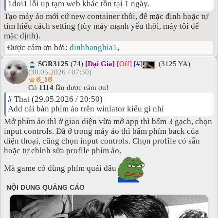
1doi1 lỗi up tạm web khác tồn tại 1 ngày.
Tạo máy ảo mới cứ new container thôi, để mặc định hoặc tự
tìm hiểu cách setting (tùy máy mạnh yếu thôi, máy tôi để
mặc định).
Được cảm ơn bởi:
dinhbanghia1
,
SGR3125
(74)
[Đại Gia]
[Off]
[#]
(3125 YA)
(30.05.2026 / 07:50)
ಠ_ʖಠ
Có
1114
lần được cảm ơn!
#
That (29.05.2026 / 20:50)
Add cái bàn phím ảo trên winlator kiểu gì nhỉ
Mở phím ảo thì ở giao diện vừa mở app thì bấm 3 gạch, chọn
input controls. Đã ở trong máy ảo thì bấm phím back của
điện thoại, cũng chọn input controls. Chọn profile có sẵn
hoặc tự chỉnh sửa profile phím ảo.
Mà game có dùng phím quái đâu