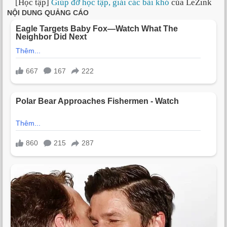
[Học tập]
Giúp đỡ học tập, giải các bài khó
của LeZink