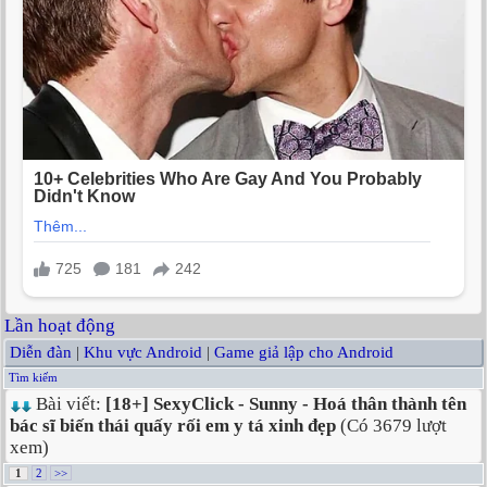
Lần hoạt động
Diễn đàn
|
Khu vực Android
|
Game giả lập cho Android
Tìm kiếm
Bài viết:
[18+] SexyClick - Sunny - Hoá thân thành tên
bác sĩ biến thái quấy rối em y tá xinh đẹp
(Có 3679 lượt
xem)
1
2
>>