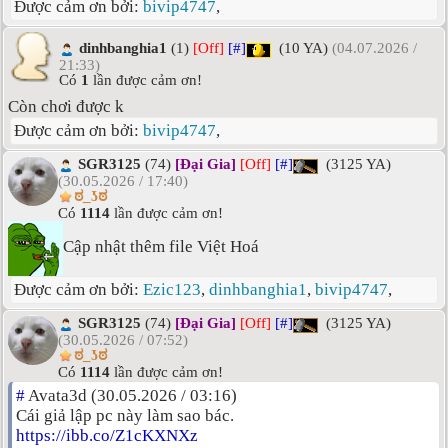
Được cảm ơn bởi:
bivip4747
,
dinhbanghia1
(1)
[Off]
[#]
(10 YA)
(04.07.2026 /
21:33)
Có
1
lần được cảm ơn!
Còn chơi được k
Được cảm ơn bởi:
bivip4747
,
SGR3125
(74)
[Đại Gia]
[Off]
[#]
(3125 YA)
(30.05.2026 / 17:40)
ಠ_ʖಠ
Có
1114
lần được cảm ơn!
Cập nhật thêm file Việt Hoá
Được cảm ơn bởi:
Ezic123
,
dinhbanghia1
,
bivip4747
,
SGR3125
(74)
[Đại Gia]
[Off]
[#]
(3125 YA)
(30.05.2026 / 07:52)
ಠ_ʖಠ
Có
1114
lần được cảm ơn!
#
Avata3d (30.05.2026 / 03:16)
Cái giả lập pc này làm sao bác.
https://ibb.co/Z1cKXNXz