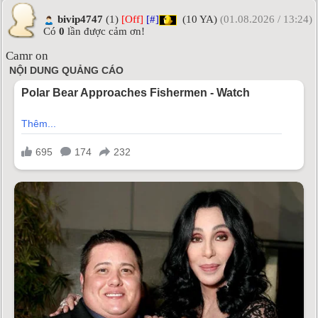
bivip4747
(1)
[Off]
[#]
(10 YA)
(01.08.2026 / 13:24)
Có
0
lần được cảm ơn!
Camr on