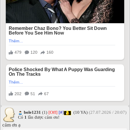
bole1231
(1)
[Off]
[#]
(10 YA)
(27.07.2026 / 20:07)
Có
1
lần được cảm ơn!
cảm ơn ạ