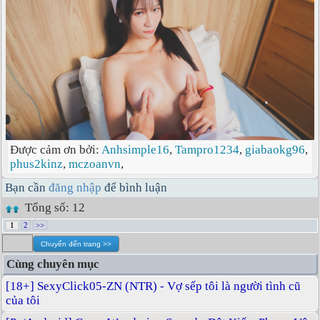
Được cảm ơn bởi:
Anhsimple16
,
Tampro1234
,
giabaokg96
,
phus2kinz
,
mczoanvn
,
Bạn cần
đăng nhập
để bình luận
Tổng số: 12
1
2
>>
Cùng chuyên mục
[18+] SexyClick05-ZN (NTR) - Vợ sếp tôi là người tình cũ
của tôi