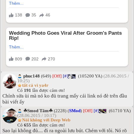
phuc148
(649)
[Off]
[#]
(105200 YA)
(28.06.2015 /
10:25)
tất cả vì ya4r
Có
191
lần được cảm ơn!
Chỉnh sửa ùi mà nó ko đủ trang mấy cái link nó đè trên đầu
bài viết ấy
☘Smod Tâm☘
(2228) (
SMod
)
[Off]
[#]
(61710 YA)
(28.06.2015 / 10:17)
Nói không với Deep Web
Có
655
lần được cảm ơn!
Sao lại không đủ.... đi ra ngoài lưu bút. Chém với tôi. Nó rõ