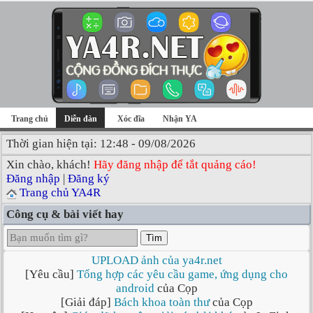
Trang chủ
Diễn đàn
Xóc đĩa
Nhận YA
Thời gian hiện tại: 12:48 - 09/08/2026
Xin chào, khách!
Hãy đăng nhập để tắt quảng cáo!
Đăng nhập
|
Đăng ký
Trang chủ YA4R
Công cụ & bài viết hay
Tìm
UPLOAD ảnh của ya4r.net
[Yêu cầu]
Tổng hợp các yêu cầu game, ứng dụng cho
android
của Cọp
[Giải đáp]
Bách khoa toàn thư
của Cọp