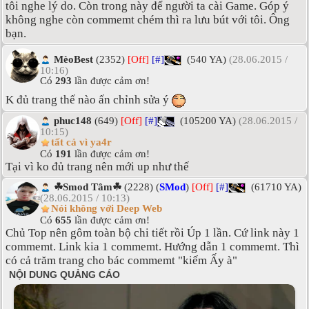
tôi nghe lý do. Còn trong này để người ta cài Game. Góp ý
không nghe còn commemt chém thì ra lưu bút với tôi. Ông
bạn.
MèoBest
(2352)
[Off]
[#]
(540 YA)
(28.06.2015 /
10:16)
Có
293
lần được cảm ơn!
K đủ trang thế nào ấn chỉnh sửa ý
phuc148
(649)
[Off]
[#]
(105200 YA)
(28.06.2015 /
10:15)
tất cả vì ya4r
Có
191
lần được cảm ơn!
Tại vì ko đủ trang nên mới up như thế
☘Smod Tâm☘
(2228) (
SMod
)
[Off]
[#]
(61710 YA)
(28.06.2015 / 10:13)
Nói không với Deep Web
Có
655
lần được cảm ơn!
Chủ Top nên gôm toàn bộ chi tiết rồi Úp 1 lần. Cứ link này 1
commemt. Link kia 1 commemt. Hướng dẫn 1 commemt. Thì
có cả trăm trang cho bác commemt "kiếm Ấy à"