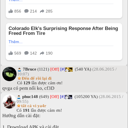
7Bruce
(1121)
[Off]
[#]
(540 YA)
(28.06.2015 /
10:07)
Đến để rồi lại đi
Có
129
lần được cảm ơn!
qvga có pem nổi ko, cf3D
phuc148
(649)
[Off]
[#]
(105200 YA)
(28.06.2015 /
09:55)
tất cả vì ya4r
Có
191
lần được cảm ơn!
Hướng dẫn cài đặt:
1. Download APK và cài đặt