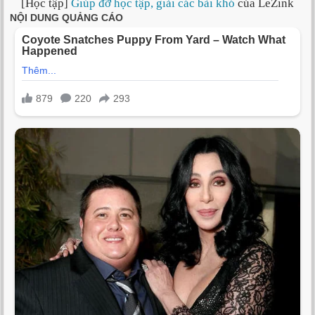
[Học tập]
Giúp đỡ học tập, giải các bài khó
của LeZink