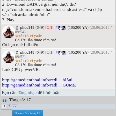
2. Download DATA và giải nén được thư
mục“com.foursakenmedia.heroesandcastles2″ và chép
vào “sdcard/android/obb”
3. Play
phuc148
(649)
[Off]
[#]
(105200 YA)
(28.06.2015 /
09:54)
tất cả vì ya4r
Có
191
lần được cảm ơn!
Có bạn nhé full tiền
phuc148
(649)
[Off]
[#]
(105200 YA)
(28.06.2015 /
09:52)
tất cả vì ya4r
Có
191
lần được cảm ơn!
Link GPU powerVR:
http://gamedienthoai.info/redi ... hI5ui
http://gamedienthoai.info/redi ... GUMaJ
Bạn cần
đăng nhập
để bình luận
Tổng số: 17
1
2
>>