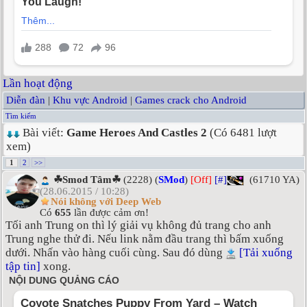
Lần hoạt động
Diễn đàn
|
Khu vực Android
|
Games crack cho Android
Tìm kiếm
Bài viết:
Game Heroes And Castles 2
(Có 6481 lượt
xem)
1
2
>>
☘Smod Tâm☘
(2228) (
SMod
)
[Off]
[#]
(61710 YA)
(28.06.2015 / 10:28)
Nói không với Deep Web
Có
655
lần được cảm ơn!
Tối anh Trung on thì lý giải vụ không đủ trang cho anh
Trung nghe thử đi. Nếu link nằm đầu trang thì bấm xuống
dưới. Nhấn vào hàng cuối cùng. Sau đó dùng
[Tải xuống
tập tin]
xong.