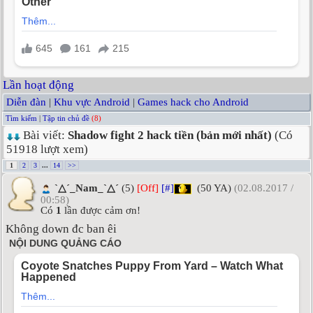
Lần hoạt động
Diễn đàn
|
Khu vực Android
|
Games hack cho Android
Tìm kiếm
|
Tập tin chủ đề
(8)
Bài viết:
Shadow fight 2 hack tiền (bản mới nhất)
(Có
51918 lượt xem)
1
2
3
...
14
>>
ˋ△ˊ_Nam_ˋ△ˊ
(5)
[Off]
[#]
(50 YA)
(02.08.2017 /
00:58)
Có
1
lần được cảm ơn!
Không down đc ban êi