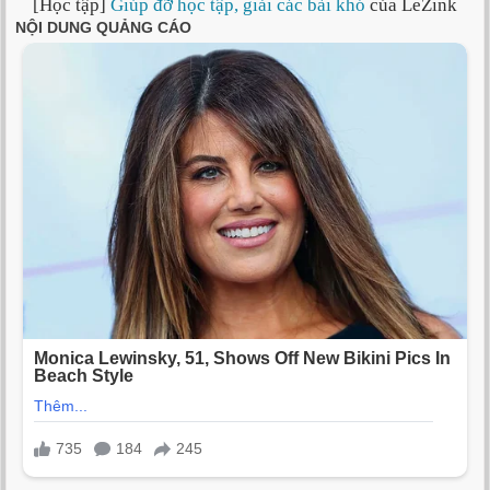
[Học tập]
Giúp đỡ học tập, giải các bài khó
của LeZink