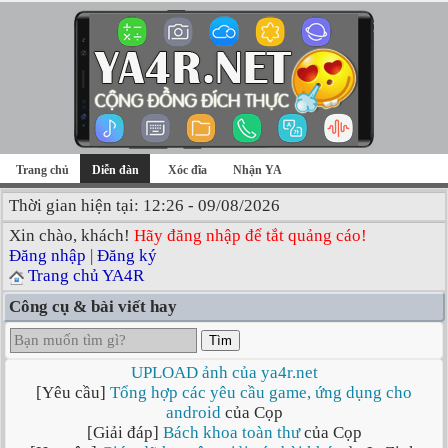
Trang chủ
Diễn đàn
Xóc đĩa
Nhận YA
Thời gian hiện tại: 12:26 - 09/08/2026
Xin chào, khách!
Hãy đăng nhập để tắt quảng cáo!
Đăng nhập
|
Đăng ký
Trang chủ YA4R
Công cụ & bài viết hay
Tìm
UPLOAD ảnh của ya4r.net
[Yêu cầu]
Tổng hợp các yêu cầu game, ứng dụng cho
android
của Cọp
[Giải đáp]
Bách khoa toàn thư
của Cọp