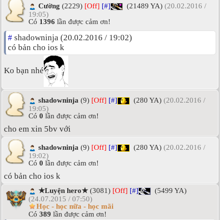
Cường
(2229)
[Off]
[#]
(21489 YA)
(20.02.2016 /
19:05)
Có
1396
lần được cảm ơn!
#
shadowninja (20.02.2016 / 19:02)
có bản cho ios k
Ko bạn nhé
shadowninja
(9)
[Off]
[#]
(280 YA)
(20.02.2016 /
19:05)
Có
0
lần được cảm ơn!
cho em xin 5bv với
shadowninja
(9)
[Off]
[#]
(280 YA)
(20.02.2016 /
19:02)
Có
0
lần được cảm ơn!
có bản cho ios k
★Luyện hero★
(3081)
[Off]
[#]
(5499 YA)
(24.07.2015 / 07:50)
Học - học nữa - học mãi
Có
389
lần được cảm ơn!