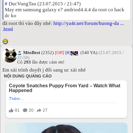
#
DucVungTau (23.07.2015 / 21:47)
May em samsung galaxy e7 andriod4.4.4 da root co hack
dc ko
đã root thì vào đây nhé:
http://ya4r.net/forum/huong-da ...
.html
MèoBest
(2352)
[Off]
[#]
(540 YA)
(23.07.2015 /
21:59)
Có
293
lần được cảm ơn!
Em xài trình duyệt j đổi sang uc xài nhé