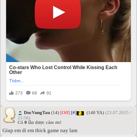
DucVungTau
(14)
[Off]
[#]
(140 YA)
(23.07.2015 /
21:56)
Có
0
lần được cảm ơn!
Giup em di em thick game nay lam