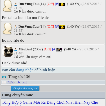
DucVungTau
(14)
[Off]
[#]
(140 YA)
(23.07.2015 /
21:56)
Có
0
lần được cảm ơn!
Em tai ca buoi ko mo file dc
DucVungTau
(14)
[Off]
[#]
(140 YA)
(23.07.2015 /
21:55)
Có
0
lần được cảm ơn!
Eo mo file dc
MèoBest
(2352)
[Off]
[#]
(540 YA)
(23.07.2015 /
21:48)
Có
293
lần được cảm ơn!
Hack được nhé
Bạn cần
đăng nhập
để bình luận
Tổng số: 136
1
2
3
...
14
>>
Cùng chuyên mục
Tổng Hợp 5 Game Mới Ra Đáng Chơi Nhất Hiện Nay Cho