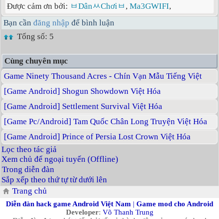
Được cảm ơn bởi:
ㅂDânㅆChơiㅂ
,
Ma3GWIFI
,
Bạn cần
đăng nhập
để bình luận
Tổng số: 5
Cùng chuyên mục
Game Ninety Thousand Acres - Chín Vạn Mẫu Tiếng Việt
[Game Android] Shogun Showdown Việt Hóa
[Game Android] Settlement Survival Việt Hóa
[Game Pc/Android] Tam Quốc Chân Long Truyện Việt Hóa
[Game Android] Prince of Persia Lost Crown Việt Hóa
Lọc theo tác giả
Xem chủ để ngoại tuyến (Offline)
Trong diễn đàn
Sắp xếp theo thứ tự từ dưới lên
Trang chủ
Diễn đàn hack game Android Việt Nam
|
Game mod cho Android
Developer
:
Võ Thanh Trung