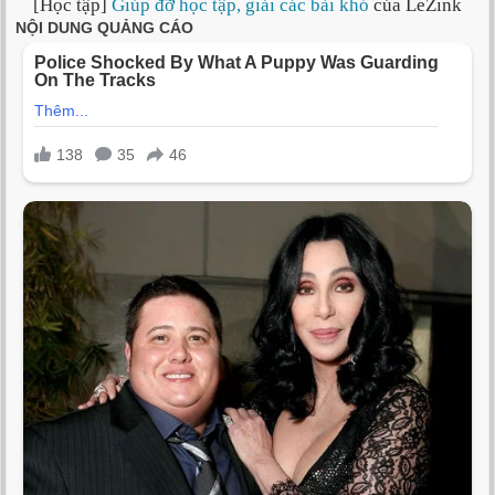
[Học tập]
Giúp đỡ học tập, giải các bài khó
của LeZink