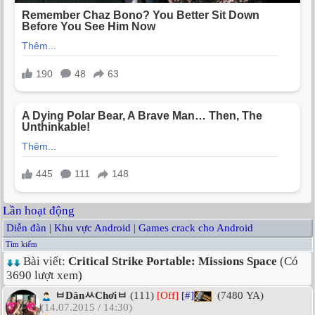
Lần hoạt động
Diễn đàn
|
Khu vực Android
|
Games crack cho Android
Tìm kiếm
Bài viết:
Critical Strike Portable: Missions Space
(Có
3690 lượt xem)
ㅂDânㅆChơiㅂ
(111)
[Off]
[#]
(7480 YA)
(14.07.2015 / 14:30)