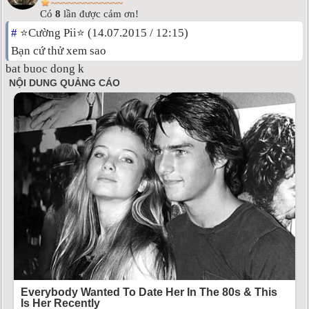
~~~~~~~~~~~~~
Có
8
lần được cảm ơn!
#
⭐Cường Pii⭐ (14.07.2015 / 12:15)
Bạn cứ thử xem sao
bat buoc dong k