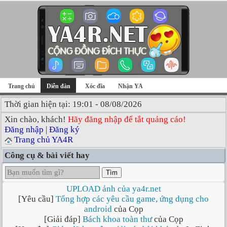
Trang chủ
Diễn đàn
Xóc đĩa
Nhận YA
Thời gian hiện tại: 19:01 - 08/08/2026
Xin chào, khách!
Hãy đăng nhập để tắt quảng cáo!
Đăng nhập
|
Đăng ký
Trang chủ YA4R
Công cụ & bài viết hay
Tìm
UPLOAD ảnh của ya4r.net
[Yêu cầu]
Tổng hợp các yêu cầu game, ứng dụng cho
android
của Cọp
[Giải đáp]
Bách khoa toàn thư
của Cọp