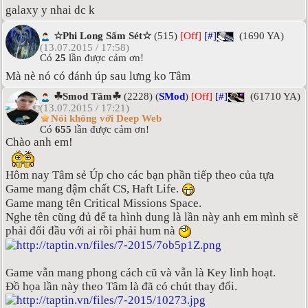
galaxy y nhai dc k
☆Phi Long Sấm Sét☆
(515)
[Off]
[#]
(1690 YA)
(13.07.2015 / 17:58)
Có
25
lần được cảm ơn!
Mà nè nó có đánh úp sau lưng ko Tâm
☘Smod Tâm☘
(2228) (
SMod
)
[Off]
[#]
(61710 YA)
(13.07.2015 / 17:21)
Nói không với Deep Web
Có
655
lần được cảm ơn!
Chào anh em!
Hôm nay Tâm sẻ Úp cho các bạn phần tiếp theo của tựa
Game mang đậm chất CS, Haft Life.
Game mang tên Critical Missions Space.
Nghe tên cũng đủ để ta hình dung là lần này anh em mình sẽ
phải đối đầu với ai rồi phải hum nà
Game vẫn mang phong cách cũ và vẫn là Key linh hoạt.
Đồ họa lần này theo Tâm là đã có chút thay đổi.