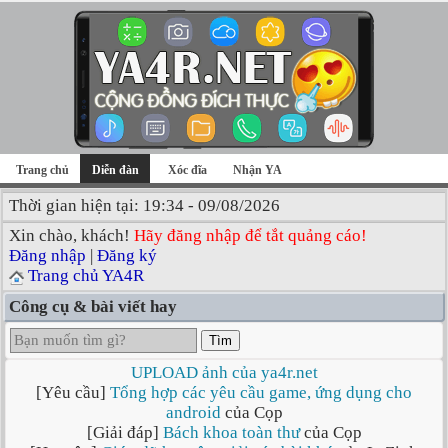
Trang chủ
Diễn đàn
Xóc đĩa
Nhận YA
Thời gian hiện tại: 19:34 - 09/08/2026
Xin chào, khách!
Hãy đăng nhập để tắt quảng cáo!
Đăng nhập
|
Đăng ký
Trang chủ YA4R
Công cụ & bài viết hay
Tìm
UPLOAD ảnh của ya4r.net
[Yêu cầu]
Tổng hợp các yêu cầu game, ứng dụng cho
android
của Cọp
[Giải đáp]
Bách khoa toàn thư
của Cọp