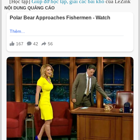
[Học tập]
Giúp đỡ học tập, giải các bài khó
của LeZink