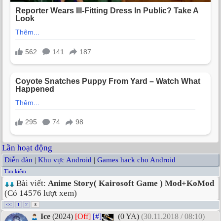
Lần hoạt động
Diễn đàn
|
Khu vực Android
|
Games hack cho Android
Tìm kiếm
Bài viết:
Anime Story( Kairosoft Game ) Mod+KoMod
(Có 14576 lượt xem)
<<
1
2
3
Ice
(2024)
[Off]
[#]
(0 YA)
(30.11.2018 / 08:10)