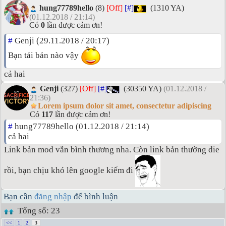
hung77789hello
(8)
[Off]
[#]
(1310 YA)
(01.12.2018 / 21:14)
Có
0
lần được cảm ơn!
#
Genji (29.11.2018 / 20:17)
Bạn tải bản nào vậy
cả hai
Genji
(327)
[Off]
[#]
(30350 YA)
(01.12.2018 /
21:36)
Lorem ipsum dolor sit amet, consectetur adipiscing
Có
117
lần được cảm ơn!
#
hung77789hello (01.12.2018 / 21:14)
cả hai
Link bản mod vẫn bình thương nha. Còn link bản thường die
rồi, bạn chịu khó lên google kiếm đi
Bạn cần
đăng nhập
để bình luận
Tổng số: 23
<<
1
2
3