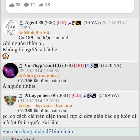
Agent 89
(906)
[Off]
[#]
(10 YA)
(25.10.2014 /
12:50)
Mình tên Vũ.
Có
189
lần được cảm ơn!
Ghi nguồn thím ơi.
Không bị người ta bắt bẻ.
Võ Thập Tam(13)
(379)
[Off]
[#]
(1370 YA)
(25.10.2014 / 13:05)
Nhìn gì mà nhìn :(
Có
106
lần được cảm ơn!
À nguồn tinhte
★Luyện hero★
(3081)
[Off]
[#]
(5499 YA)
(31.10.2014 / 22:30)
Học - học nữa - học mãi
Có
389
lần được cảm ơn!
ẹc. có cách cài trên điện thoại cực kì đơn giản bác up luôn đi.
mà fpt f9 ít người xài lắm
Bạn cần
đăng nhập
để bình luận