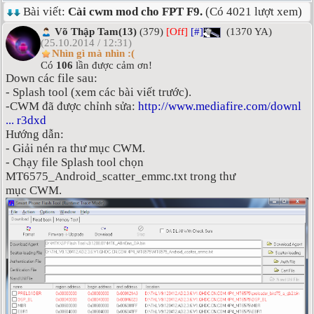
Bài viết:
Cài cwm mod cho FPT F9.
(Có 4021 lượt xem)
Võ Thập Tam(13)
(379)
[Off]
[#]
(1370 YA)
(25.10.2014 / 12:31)
Nhìn gì mà nhìn :(
Có
106
lần được cảm ơn!
Down các file sau:
- Splash tool (xem các bài viết trước).
-CWM đã được chỉnh sửa:
http://www.mediafire.com/downl
... r3dxd
Hướng dẫn:
- Giải nén ra thư mục CWM.
- Chạy file Splash tool chọn
MT6575_Android_scatter_emmc.txt trong thư
mục CWM.