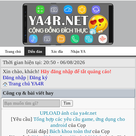
Trang chủ
Diễn đàn
Xóc đĩa
Nhận YA
Thời gian hiện tại: 20:50 - 06/08/2026
Xin chào, khách!
Hãy đăng nhập để tắt quảng cáo!
Đăng nhập
|
Đăng ký
Trang chủ YA4R
Công cụ & bài viết hay
Tìm
UPLOAD ảnh của ya4r.net
[Yêu cầu]
Tổng hợp các yêu cầu game, ứng dụng cho
android
của Cọp
[Giải đáp]
Bách khoa toàn thư
của Cọp