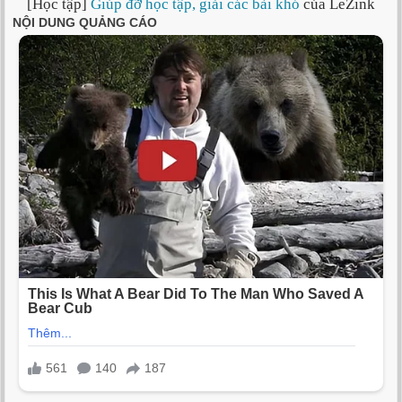
[Học tập]
Giúp đỡ học tập, giải các bài khó
của LeZink