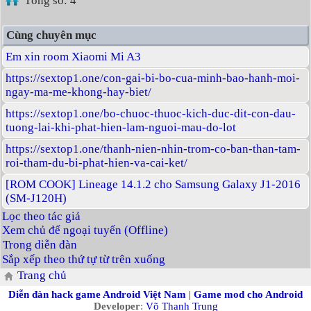
Tổng số: 4
Cùng chuyên mục
Em xin room Xiaomi Mi A3
https://sextop1.one/con-gai-bi-bo-cua-minh-bao-hanh-moi-
ngay-ma-me-khong-hay-biet/
https://sextop1.one/bo-chuoc-thuoc-kich-duc-dit-con-dau-
tuong-lai-khi-phat-hien-lam-nguoi-mau-do-lot
https://sextop1.one/thanh-nien-nhin-trom-co-ban-than-tam-
roi-tham-du-bi-phat-hien-va-cai-ket/
[ROM COOK] Lineage 14.1.2 cho Samsung Galaxy J1-2016
(SM-J120H)
Lọc theo tác giả
Xem chủ để ngoại tuyến (Offline)
Trong diễn đàn
Sắp xếp theo thứ tự từ trên xuống
Trang chủ
Diễn đàn hack game Android Việt Nam
|
Game mod cho Android
Developer
:
Võ Thanh Trung