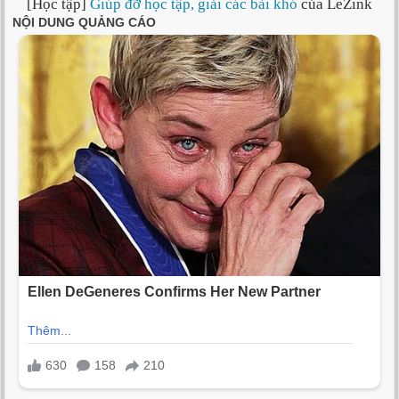
[Học tập]
Giúp đỡ học tập, giải các bài khó
của LeZink