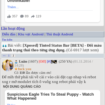
Lần hoạt động
Diễn đàn
|
Khu vực Android
|
Thủ thuật Android
Tìm kiếm
Bài viết:
[Xposed] Tinted Status Bar [BETA] - Đổi màu
thanh trạng thái theo từng ứng dụng.
(Có 6917 lượt xem)
<<
1
2
Luân
(1607)
[Off]
[#]
(250 YA)
(01.11.2014 /
14:28)
fuck you
Có
110
lần được cảm ơn!
Để mìh thử phải tải về cài r vào cài đặt cạp nhap và rebot
xog r mở modulet tích ô vuôg xog rebot phải vậy k