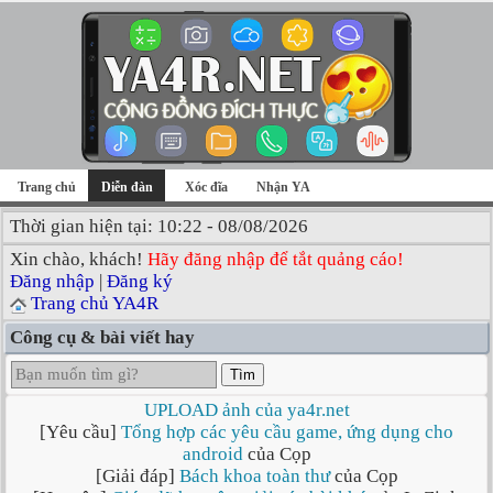
Trang chủ
Diễn đàn
Xóc đĩa
Nhận YA
Thời gian hiện tại: 10:22 - 08/08/2026
Xin chào, khách!
Hãy đăng nhập để tắt quảng cáo!
Đăng nhập
|
Đăng ký
Trang chủ YA4R
Công cụ & bài viết hay
Tìm
UPLOAD ảnh của ya4r.net
[Yêu cầu]
Tổng hợp các yêu cầu game, ứng dụng cho
android
của Cọp
[Giải đáp]
Bách khoa toàn thư
của Cọp