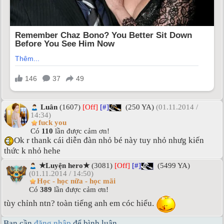
Luân
(1607)
[Off]
[#]
(250 YA)
(01.11.2014 /
14:34)
fuck you
Có
110
lần được cảm ơn!
Ok r thank cái diễn đàn nhỏ bé này tuy nhỏ nhưg kiến
thức k nhỏ hehe
★Luyện hero★
(3081)
[Off]
[#]
(5499 YA)
(01.11.2014 / 14:50)
Học - học nữa - học mãi
Có
389
lần được cảm ơn!
tùy chỉnh ntn? toàn tiếng anh em cóc hiểu.
Bạn cần
đăng nhập
để bình luận