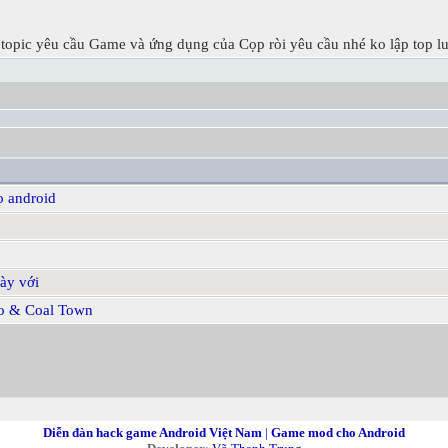
 topic yêu cầu Game và ứng dụng của Cọp ròi yêu cầu nhé ko lập top l
o android
ày với
ro & Coal Town
Diễn đàn hack game Android Việt Nam
|
Game mod cho Android