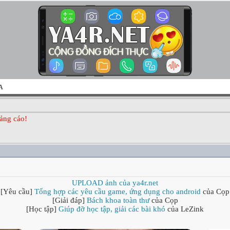
A
ảng cáo!
UPLOAD ảnh của ya4r.net
[Yêu cầu]
Tổng hợp các yêu cầu game, ứng dụng cho android
của Cọp
[Giải đáp]
Bách khoa toàn thư
của Cọp
[Học tập]
Giúp đỡ học tập, giải các bài khó
của LeZink