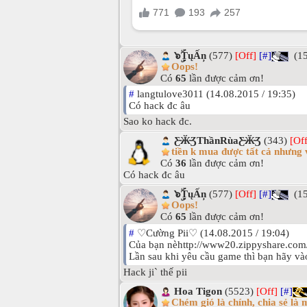
๖ۣۜȚųẤņ
(577)
[Off]
[#]
(15
Oops!
Có
65
lần được cảm ơn!
#
langtulove3011 (14.08.2015 / 19:35)
Có hack đc âu
Sao ko hack đc.
Ƹ̴Ӂ̴ƷThầnRùaƸ̴Ӂ̴Ʒ
(343)
[Off
tiền k mua được tất cả nhưng 
Có
36
lần được cảm ơn!
Có hack đc âu
๖ۣۜȚųẤņ
(577)
[Off]
[#]
(15
Oops!
Có
65
lần được cảm ơn!
#
♡Cường Pii♡ (14.08.2015 / 19:04)
Của bạn nèhttp://www20.zippyshare.co
Lần sau khi yêu cầu game thì bạn hãy và
Hack ji` thế pii
Hoa Tigon
(5523)
[Off]
[#]
Chém gió là chính, chia sẻ là 