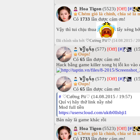
Hoa Tigon
(5523)
[Off]
[#]
Chém gió là chính, chia sẻ là 
Có
1733
lần được cảm ơn!
Vậy thì tui chịu thua
lấy xẻng b
Đã chỉnh sửa bởi
♡Cường Pii♡
(14.08.2015 / 2
๖ۣۜȚųẤņ
(577)
[Off]
[#]
(15
Oops!
Có
65
lần được cảm ơn!
Hack bằng game killer xong bị lỗi ko vào 
๖ۣۜȚųẤņ
(577)
[Off]
[#]
(15
Oops!
Có
65
lần được cảm ơn!
#
♡Cường Pii♡ (14.08.2015 / 19:57)
Quí vị hãy thử link nầy nhé
Mod full tiền
https://userscloud.com/uktb0llsbji1
Bản này là game khác rồi
Hoa Tigon
(5523)
[Off]
[#]
Chém gió là chính, chia sẻ là 
Có
1733
lần được cảm ơn!