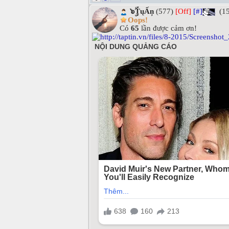
๖ۣۜȚųẤņ
(577)
[Off]
[#]
(15
Oops!
Có
65
lần được cảm ơn!