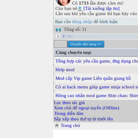
Có
1733
lần được cảm ơn!
Của bạn nè
[Tải xuống tập tin]
Lần sau khi yêu cầu game thì bạn hãy vào
Bạn cần
đăng nhập
để bình luận
Tổng số: 11
1
2
>>
Cùng chuyên mục
Tổng hợp các yêu cầu game, ứng dụng ch
Help mod
Mod cấp Vip game Liên quân giang hồ
Có ai hack menu giúp game ninja school n
Hóng cao nhân mod game Shin chan: Shi
Lọc theo tác giả
Xem chủ để ngoại tuyến (Offline)
Trong diễn đàn
Sắp xếp theo thứ tự từ dưới lên
Trang chủ