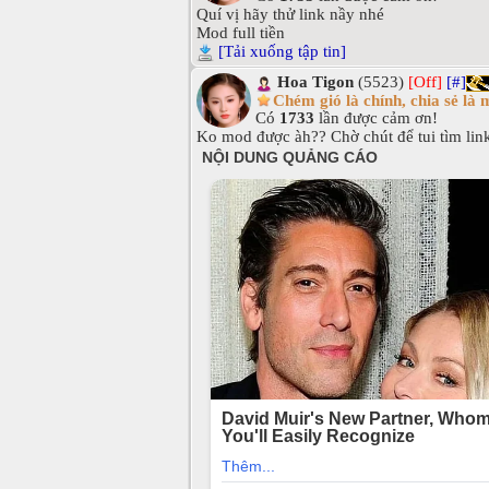
Quí vị hãy thử link nầy nhé
Mod full tiền
[Tải xuống tập tin]
Hoa Tigon
(5523)
[Off]
[#]
Chém gió là chính, chia sẻ là 
Có
1733
lần được cảm ơn!
Ko mod được àh?? Chờ chút để tui tìm lin