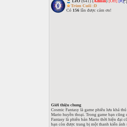
LeO
(641) (
Admin
)
[Off]
[#]
Trùm Cuối :D
Có
156
lần được cảm ơn!
Giới thiệu chung
Cosmic Fantasy là game phiêu lưu khá thú
Mario huyền thoại. Trong game bạn cũng c
Fantasy là phiên bản Mario thời hiện đại c
bạn còn được trang bị một thanh kiến ánh s