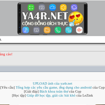
A
ảng cáo!
UPLOAD ảnh của ya4r.net
[Yêu cầu]
Tổng hợp các yêu cầu game, ứng dụng cho android
của Cọp
[Giải đáp]
Bách khoa toàn thư
của Cọp
[Học tập]
Giúp đỡ học tập, giải các bài khó
của LeZink