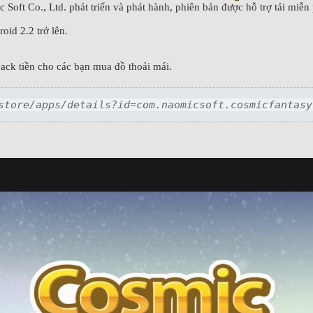
oft Co., Ltd. phát triển và phát hành, phiên bản được hỗ trợ tải miễn 
oid 2.2 trở lên.
ck tiền cho các bạn mua đồ thoải mái.
:
store/apps/details?id=com.naomicsoft.cosmicfantasy