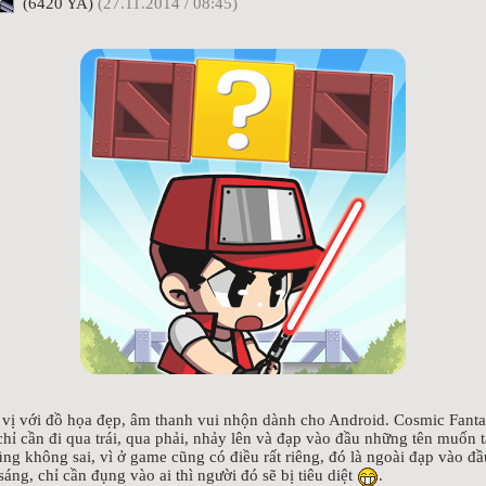
(6420 YA)
(27.11.2014 / 08:45)
 vị với đồ họa đẹp, âm thanh vui nhộn dành cho Android. Cosmic Fantas
hỉ cần đi qua trái, qua phải, nhảy lên và đạp vào đầu những tên muốn
ũng không sai, vì ở game cũng có điều rất riêng, đó là ngoài đạp vào đầ
áng, chỉ cần đụng vào ai thì người đó sẽ bị tiêu diệt
.