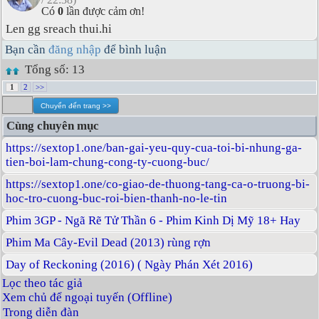
Có
0
lần được cảm ơn!
Len gg sreach thui.hi
Bạn cần
đăng nhập
để bình luận
Tổng số: 13
1
2
>>
Cùng chuyên mục
https://sextop1.one/ban-gai-yeu-quy-cua-toi-bi-nhung-ga-
tien-boi-lam-chung-cong-ty-cuong-buc/
https://sextop1.one/co-giao-de-thuong-tang-ca-o-truong-bi-
hoc-tro-cuong-buc-roi-bien-thanh-no-le-tin
Phim 3GP - Ngã Rẽ Tử Thần 6 - Phim Kinh Dị Mỹ 18+ Hay
Phim Ma Cây-Evil Dead (2013) rùng rợn
Day of Reckoning (2016) ( Ngày Phán Xét 2016)
Lọc theo tác giả
Xem chủ để ngoại tuyến (Offline)
Trong diễn đàn