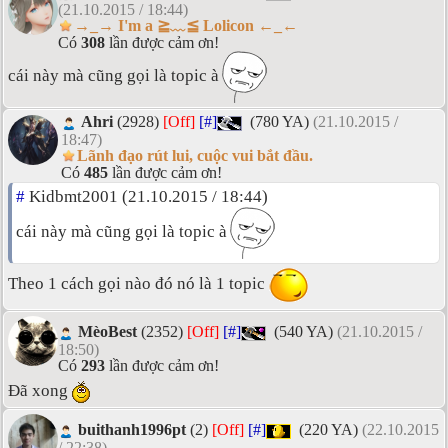
(21.10.2015 / 18:44)
→_→ I'm a ≧﹏≦ Lolicon ←_←
Có
308
lần được cảm ơn!
cái này mà cũng gọi là topic à
Ahri
(2928)
[Off]
[#]
(780 YA)
(21.10.2015 /
18:47)
Lãnh đạo rút lui, cuộc vui bắt đầu.
Có
485
lần được cảm ơn!
#
Kidbmt2001 (21.10.2015 / 18:44)
cái này mà cũng gọi là topic à
Theo 1 cách gọi nào đó nó là 1 topic
MèoBest
(2352)
[Off]
[#]
(540 YA)
(21.10.2015 /
18:50)
Có
293
lần được cảm ơn!
Đã xong
buithanh1996pt
(2)
[Off]
[#]
(220 YA)
(22.10.2015
/ 22:38)