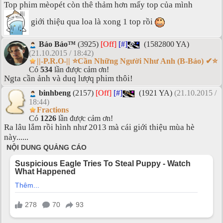
Top phim mèopét còn thê thảm hơn mấy top của mình
giới thiệu qua loa là xong 1 top rồi
Bảo Bảo™
(3925)
[Off]
[#]
(1582800 YA)
(21.10.2015 / 18:42)
||-P.R.O-|| ⭐Cần Những Người Như Anh (B-Bảo) ✔⭐
Có
534
lần được cảm ơn!
Ngta cần ảnh và duq lượq phim thôi!
binhbeng
(2157)
[Off]
[#]
(1921 YA)
(21.10.2015 /
18:44)
Fractions
Có
1226
lần được cảm ơn!
Ra lâu lắm rồi hình như 2013 mà cái giới thiệu mùa hè
này......