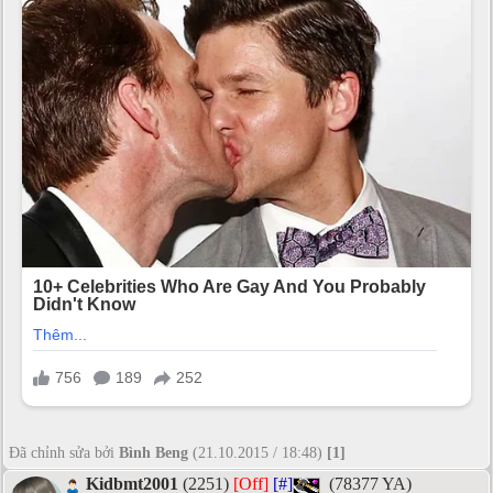
Đã chỉnh sửa bởi
Bình Beng
(21.10.2015 / 18:48)
[1]
Kidbmt2001
(2251)
[Off]
[#]
(78377 YA)