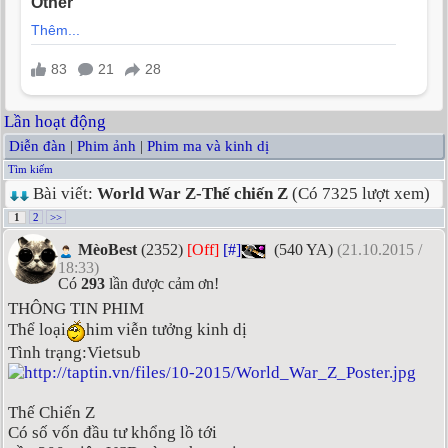
Lần hoạt động
Diễn đàn
|
Phim ảnh
|
Phim ma và kinh dị
Tìm kiếm
Bài viết:
World War Z-Thế chiến Z
(Có 7325 lượt xem)
1
2
>>
MèoBest
(2352)
[Off]
[#]
(540 YA)
(21.10.2015 /
18:33)
Có
293
lần được cảm ơn!
THÔNG TIN PHIM
Thể loại
him viễn tưởng kinh dị
Tình trạng:Vietsub
Thế Chiến Z
Có số vốn đầu tư khổng lồ tới