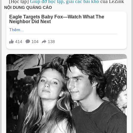
[Học tập]
Giúp đỡ học tập, giải các bài khó
của LeZink