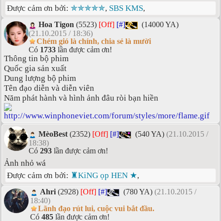
Được cảm ơn bởi:
✯✯✯✯✯
,
SBS KMS
,
Hoa Tigon
(5523)
[Off]
[#]
(14000 YA)
(21.10.2015 / 18:36)
Chém gió là chính, chia sẻ là mười
Có
1733
lần được cảm ơn!
Thông tin bộ phim
Quốc gia sản xuất
Dung lượng bộ phim
Tên đạo diễn và diễn viên
Năm phát hành và hình ảnh đâu ròi bạn hiền
MèoBest
(2352)
[Off]
[#]
(540 YA)
(21.10.2015 /
18:38)
Có
293
lần được cảm ơn!
Ảnh nhỏ wá
Được cảm ơn bởi:
♜KiNG ọp HEN ★
,
Ahri
(2928)
[Off]
[#]
(780 YA)
(21.10.2015 /
18:40)
Lãnh đạo rút lui, cuộc vui bắt đầu.
Có
485
lần được cảm ơn!