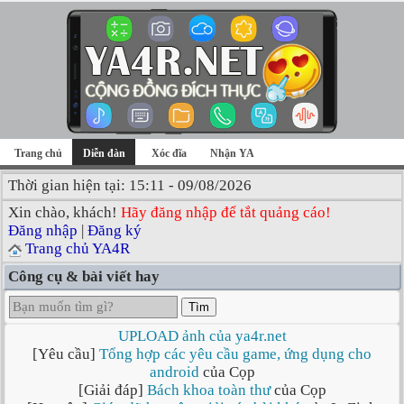
Trang chủ
Diễn đàn
Xóc đĩa
Nhận YA
Thời gian hiện tại: 15:11 - 09/08/2026
Xin chào, khách!
Hãy đăng nhập để tắt quảng cáo!
Đăng nhập
|
Đăng ký
Trang chủ YA4R
Công cụ & bài viết hay
Tìm
UPLOAD ảnh của ya4r.net
[Yêu cầu]
Tổng hợp các yêu cầu game, ứng dụng cho
android
của Cọp
[Giải đáp]
Bách khoa toàn thư
của Cọp