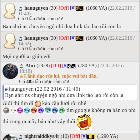
haunguyen
(30)
[Off]
[#]
(1060 YA)
(22.02.2016 /
11:40)
Có
0
lần được cảm ơn!
Bạn ahri ns chuyện ngộ nhỉ đưa link tào lao rồi còn la
haunguyen
(30)
[Off]
[#]
(1060 YA)
(22.02.2016 /
14:52)
Có
0
lần được cảm ơn!
Mọi người ai giúp với
Ahri
(2928)
[Off]
[#]
(780 YA)
(22.02.2016 /
18:18)
Lãnh đạo rút lui, cuộc vui bắt đầu.
Có
485
lần được cảm ơn!
#
haunguyen (22.02.2016 / 11:40)
Bạn ahri ns chuyện ngộ nhỉ đưa link tào lao rồi còn la
Giỏi thì tìm đi
kao cắn lưỡi rồi nhé
tìm google không ra bản có phí
thì cũng ra mấy bản như vậy thôi
nightraiddkya4r
(10)
[Off]
[#]
(1290 YA)