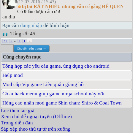
(12.03.2016 / 15:43)
bị bơ RẤT NHIỀU nhưng vẫn cố gắng ĐỂ QUEN
Có
0
lần được cảm ơn!
au dia
Bạn cần
đăng nhập
để bình luận
Tổng số: 45
<<
1
...
3
4
5
Cùng chuyên mục
Tổng hợp các yêu cầu game, ứng dụng cho android
Help mod
Mod cấp Vip game Liên quân giang hồ
Có ai hack menu giúp game ninja school này với
Hóng cao nhân mod game Shin chan: Shiro & Coal Town
Lọc theo tác giả
Xem chủ để ngoại tuyến (Offline)
Trong diễn đàn
Sắp xếp theo thứ tự từ trên xuống