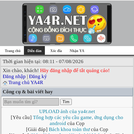
Trang chủ
Diễn đàn
Xóc đĩa
Nhận YA
Thời gian hiện tại: 08:11 - 07/08/2026
Xin chào, khách!
Hãy đăng nhập để tắt quảng cáo!
Đăng nhập
|
Đăng ký
Trang chủ YA4R
Công cụ & bài viết hay
Tìm
UPLOAD ảnh của ya4r.net
[Yêu cầu]
Tổng hợp các yêu cầu game, ứng dụng cho
android
của Cọp
[Giải đáp]
Bách khoa toàn thư
của Cọp