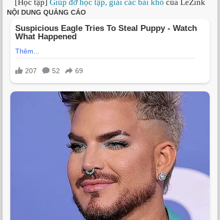
[Học tập]
Giúp đỡ học tập, giải các bài khó
của LeZink