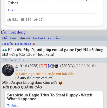
Lần hoạt động
Diễn đàn
|
Khu vực Android
|
Yêu cầu
Tìm kiếm
|
Tập tin chủ đề
(2)
Bài viết:
Mọi Người giúp em tải game Quỷ Hầu Vương
HD với ạ
(Có 13694 lượt xem)
<<
1
...
3
4
5
Ahri
(2928)
[Off]
[#]
(780 YA)
(22.02.2016 /
07:04)
Lãnh đạo rút lui, cuộc vui bắt đầu.
Có
485
lần được cảm ơn!
50k lớn quá không dám cầm nữa