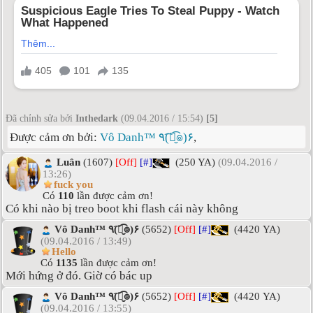
Đã chỉnh sửa bởi
Inthedark
(09.04.2016 / 15:54)
[5]
Được cảm ơn bởi:
Vô Danh™ ٩(͡๏̮͡๏)۶
,
Luân
(1607)
[Off]
[#]
(250 YA)
(09.04.2016 /
13:26)
fuck you
Có
110
lần được cảm ơn!
Có khi nào bị treo boot khi flash cái này không
Vô Danh™ ٩(͡๏̮͡๏)۶
(5652)
[Off]
[#]
(4420 YA)
(09.04.2016 / 13:49)
Hello
Có
1135
lần được cảm ơn!
Mới hứng ở đó. Giờ có bác up
Vô Danh™ ٩(͡๏̮͡๏)۶
(5652)
[Off]
[#]
(4420 YA)
(09.04.2016 / 13:55)