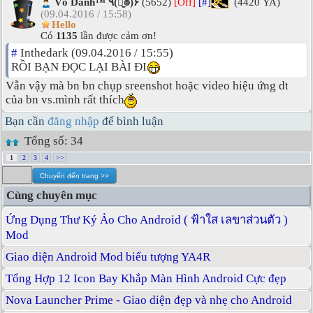
Vô Danh™ ٩(͡๏̮͡๏)۶
(5652)
[Off]
[#]
(4420 YA)
(09.04.2016 / 15:58)
Hello
Có
1135
lần được cảm ơn!
#
Inthedark (09.04.2016 / 15:55)
RỒI BẠN ĐỌC LẠI BÀI ĐI
Vẫn vậy mà bn bn chụp sreenshot hoặc video hiệu ứng dt
của bn vs.mình rất thích
Bạn cần
đăng nhập
để bình luận
Tổng số: 34
1
2
3
4
>>
Cùng chuyên mục
Ứng Dụng Thư Ký Ảo Cho Android ( ฟ้าใส เลขาส่วนตัว )
Mod
Giao diện Android Mod biểu tượng YA4R
Tổng Hợp 12 Icon Bay Khắp Màn Hình Android Cực đẹp
Nova Launcher Prime - Giao diện đẹp và nhẹ cho Android