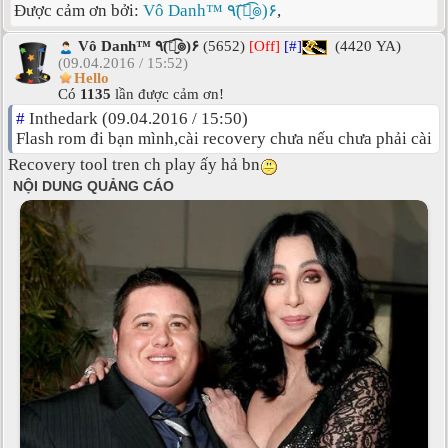
Được cảm ơn bởi:
Vô Danh™ ٩(͡๏̮͡๏)۶
,
Vô Danh™ ٩(͡๏̮͡๏)۶
(5652)
[Off]
[#]
(4420 YA)
(09.04.2016 / 15:52)
Hello
Có
1135
lần được cảm ơn!
#
Inthedark (09.04.2016 / 15:50)
Flash rom đi bạn mình,cài recovery chưa nếu chưa phải cài
Recovery tool tren ch play ấy hả bn