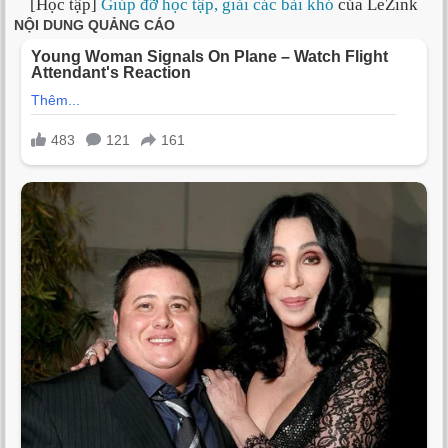
[Học tập]
Giúp đỡ học tập, giải các bài khó
của LeZink