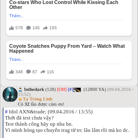
Inthedark
(128)
[Off]
[#]
(12800 YA)
(09.04.2016 /
15:52)
Tạ Trùng Linh
Có
32
lần được cảm ơn!
#
Idol AXN&trade; (09.04.2016 / 13:55)
Thớt đã test chưa vậy?
Test thành công hãy up nha bn.
Vì mình hóng tạo chuyển trag từ trc lâu lắm rồi mà ko dc.