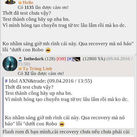
Hello
Có
1135
lần được cảm ơn!
Thớt đã test chưa vậy?
Test thành công hãy up nha bn.
Vì mình hóng tạo chuyển trag từ trc lâu lắm rồi mà ko dc.
Ko nhầm sáng giờ mh rình cái này. Qua recovery mà nó báo"
lỗi "dưới con Robo
Inthedark
(128)
[Off]
[#]
(12800 YA)
(09.04.2016 /
15:50)
Tạ Trùng Linh
Có
32
lần được cảm ơn!
#
Idol AXN&trade; (09.04.2016 / 13:55)
Thớt đã test chưa vậy?
Test thành công hãy up nha bn.
Vì mình hóng tạo chuyển trag từ trc lâu lắm rồi mà ko dc.
Ko nhầm sáng giờ mh rình cái này. Qua recovery mà nó
báo" lỗi "dưới con Robo
Flash rom đi bạn mình,cài recovery chưa nếu chưa phải cài