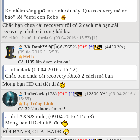
Ko nhầm sáng giờ mh rình cái này. Qua recovery mà nó
báo" lỗi "dưới con Robo
Chắc bạn chưa cài recovery rồi,có 2 cách mà bạn,cài
recovery mình có trong bài kìa
Đã chỉnh sửa bởi
Inthedark
(09.04.2016 / 15:53)
[1]
Vô Danh™ ٩(͡๏̮͡๏)۶
(5652)
[Off]
[#]
(4420 YA)
(09.04.2016 / 15:53)
Hello
Có
1135
lần được cảm ơn!
#
Inthedark (09.04.2016 / 15:52)
Chắc bạn chưa cài recovery rồi,có 2 cách mà bạn
Mong bạn HD chi tiết đi á
Inthedark
(128)
[Off]
[#]
(12800 YA)
(09.04.2016 /
15:55)
Tạ Trùng Linh
Có
32
lần được cảm ơn!
#
Idol AXN&trade; (09.04.2016 / 15:53)
Mong bạn HD chi tiết đi á
RỒI BẠN ĐỌC LẠI BÀI ĐI