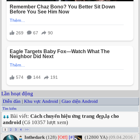
Lần hoạt động
Diễn đàn
|
Khu vực Android
|
Giao diện Android
Tìm kiếm
Bài viết:
Cách chuyển hiệu ứng trang đẹp,lạ cho
android
(Có 10357 lượt xem)
1
2
3
4
>>
Inthedark
(128)
[Off]
[#]
(12800 YA)
(09.04.2016 /