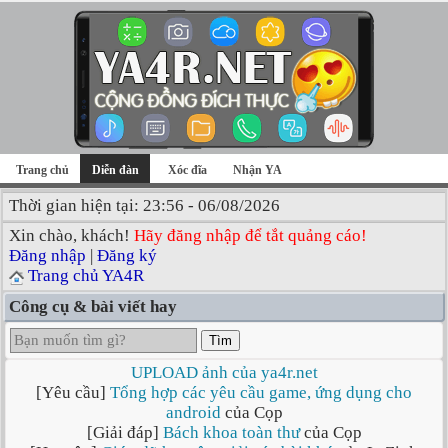
Trang chủ
Diễn đàn
Xóc đĩa
Nhận YA
Thời gian hiện tại: 23:56 - 06/08/2026
Xin chào, khách!
Hãy đăng nhập để tắt quảng cáo!
Đăng nhập
|
Đăng ký
Trang chủ YA4R
Công cụ & bài viết hay
Tìm
UPLOAD ảnh của ya4r.net
[Yêu cầu]
Tổng hợp các yêu cầu game, ứng dụng cho
android
của Cọp
[Giải đáp]
Bách khoa toàn thư
của Cọp