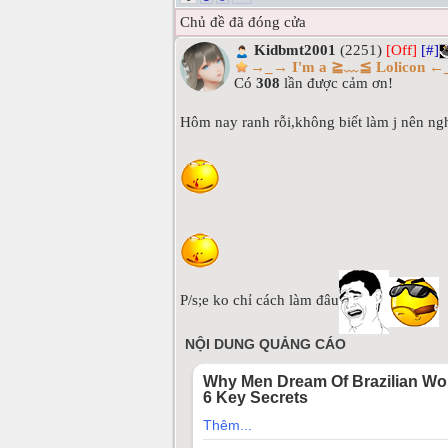
Chủ đề đã đóng cửa
Kidbmt2001
(2251)
[Off]
[#]
→_→ I'm a ≧﹏≦ Lolicon 
Có
308
lần được cảm ơn!
Hôm nay ranh rỗi,không biết làm j nên ngh
P/s;e ko chỉ cách làm đâu