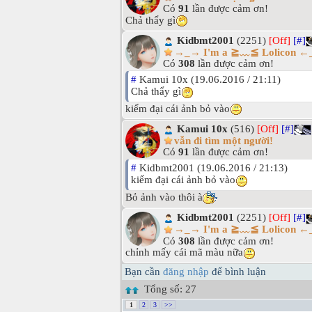
Có
91
lần được cảm ơn!
Chả thẩy gì
Kidbmt2001
(2251)
[Off]
[#]
→_→ I'm a ≧﹏≦ Lolicon 
Có
308
lần được cảm ơn!
#
Kamui 10x (19.06.2016 / 21:11)
Chả thẩy gì
kiếm đại cái ảnh bỏ vào
Kamui 10x
(516)
[Off]
[#]
vẫn đi tìm một người!
Có
91
lần được cảm ơn!
#
Kidbmt2001 (19.06.2016 / 21:13)
kiếm đại cái ảnh bỏ vào
Bỏ ảnh vào thôi à
Kidbmt2001
(2251)
[Off]
[#]
→_→ I'm a ≧﹏≦ Lolicon 
Có
308
lần được cảm ơn!
chỉnh mấy cái mã màu nữa
Bạn cần
đăng nhập
để bình luận
Tổng số: 27
1
2
3
>>