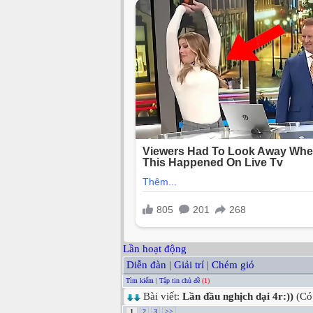
Lần hoạt động
Diễn đàn
|
Giải trí
|
Chém gió
Tìm kiếm
|
Tập tin chủ đề
(1)
Bài viết:
Lần đầu nghịch dại 4r:))
(Có
1
2
3
>>