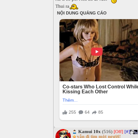
Thui ra
Kamui 10x
(516)
[Off]
[#]
vẫn đi tìm một người!