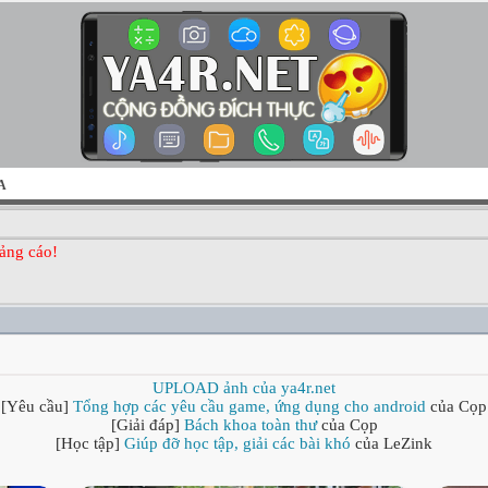
A
ảng cáo!
UPLOAD ảnh của ya4r.net
[Yêu cầu]
Tổng hợp các yêu cầu game, ứng dụng cho android
của Cọp
[Giải đáp]
Bách khoa toàn thư
của Cọp
[Học tập]
Giúp đỡ học tập, giải các bài khó
của LeZink