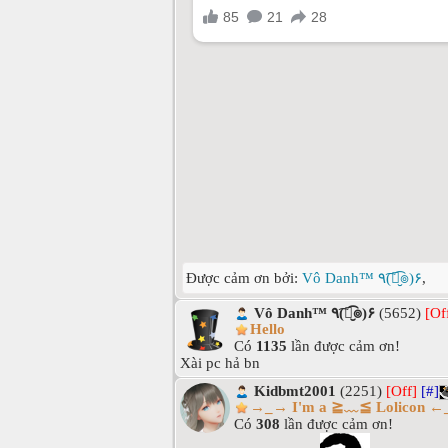
Được cảm ơn bởi:
Vô Danh™ ٩(͡๏̮͡๏)۶
,
Vô Danh™ ٩(͡๏̮͡๏)۶
(5652)
[Of
Hello
Có
1135
lần được cảm ơn!
Xài pc hả bn
Kidbmt2001
(2251)
[Off]
[#]
→_→ I'm a ≧﹏≦ Lolicon 
Có
308
lần được cảm ơn!