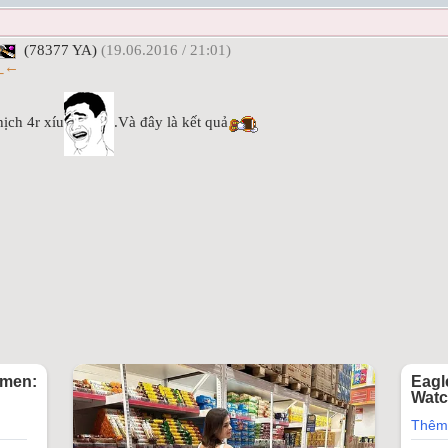
(78377 YA)
(19.06.2016 / 21:01)
←_←
ịch 4r xíu
.Và đây là kết quả