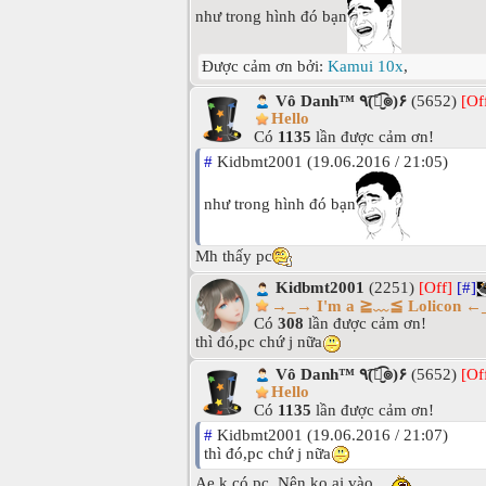
như trong hình đó bạn
Được cảm ơn bởi:
Kamui 10x
,
Vô Danh™ ٩(͡๏̮͡๏)۶
(5652)
[Of
Hello
Có
1135
lần được cảm ơn!
#
Kidbmt2001 (19.06.2016 / 21:05)
như trong hình đó bạn
Mh thấy pc
Kidbmt2001
(2251)
[Off]
[#]
→_→ I'm a ≧﹏≦ Lolicon 
Có
308
lần được cảm ơn!
thì đó,pc chứ j nữa
Vô Danh™ ٩(͡๏̮͡๏)۶
(5652)
[Of
Hello
Có
1135
lần được cảm ơn!
#
Kidbmt2001 (19.06.2016 / 21:07)
thì đó,pc chứ j nữa
Ae k có pc. Nên ko ai vào.