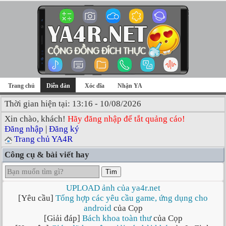
Trang chủ
Diễn đàn
Xóc đĩa
Nhận YA
Thời gian hiện tại: 13:16 - 10/08/2026
Xin chào, khách!
Hãy đăng nhập để tắt quảng cáo!
Đăng nhập
|
Đăng ký
Trang chủ YA4R
Công cụ & bài viết hay
Tìm
UPLOAD ảnh của ya4r.net
[Yêu cầu]
Tổng hợp các yêu cầu game, ứng dụng cho
android
của Cọp
[Giải đáp]
Bách khoa toàn thư
của Cọp