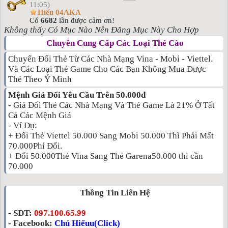
11:05)
Hiếu 04AKA
Có
6682
lần được cảm ơn!
Không thấy Có Mục Nào Nên Đăng Mục Này Cho Hợp
Chuyên Cung Cấp Các Loại Thẻ Cào
Chuyển Đổi Thẻ Từ Các Nhà Mạng Vina - Mobi - Viettel.
Và Các Loại Thẻ Game Cho Các Bạn Không Mua Được
Thẻ Theo Ý Mình
Mệnh Giá Đổi Yêu Cầu Trên 50.000đ
- Giá Đổi Thẻ Các Nhà Mạng Và Thẻ Game Là 21% Ở Tất
Cả Các Mệnh Giá
- Ví Dụ:
+ Đổi Thẻ Viettel 50.000 Sang Mobi 50.000 Thì Phải Mất
70.000Phí Đổi.
+ Đổi 50.000Thẻ Vina Sang Thẻ Garena50.000 thì cần
70.000
Thông Tin Liên Hệ
- SĐT:
097.100.65.99
- Facebook:
Chú Hiếuu(Click)