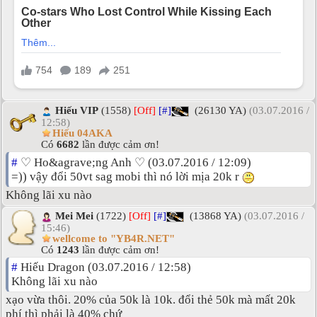
Hiếu VIP
(1558)
[Off]
[#]
(26130 YA)
(03.07.2016 /
12:58)
Hiếu 04AKA
Có
6682
lần được cảm ơn!
#
♡ Ho&agrave;ng Anh ♡ (03.07.2016 / 12:09)
=)) vậy đổi 50vt sag mobi thì nó lời mịa 20k r
Không lãi xu nào
Mei Mei
(1722)
[Off]
[#]
(13868 YA)
(03.07.2016 /
15:46)
wellcome to "YB4R.NET"
Có
1243
lần được cảm ơn!
#
Hiếu Dragon (03.07.2016 / 12:58)
Không lãi xu nào
xạo vừa thôi. 20% của 50k là 10k. đổi thẻ 50k mà mất 20k
phí thì phải là 40% chứ