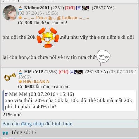
Kidbmt2001
(2251)
[Off]
[#]
(78377 YA)
(03.07.2016 / 15:58)
→_→ I'm a ≧﹏≦ Lolicon ←_←
Có
308
lần được cảm ơn!
phí đổi thẻ 20k
,nếu như vậy thà e ra tiệm e đi đổi
lại còn hơn,còn chưa nói về uy tín nữa chứ
Hiếu VIP
(1558)
[Off]
[#]
(26130 YA)
(03.07.2016 /
18:06)
Hiếu 04AKA
Có
6682
lần được cảm ơn!
#
Mei Mei (03.07.2016 / 15:46)
xạo vừa thôi. 20% của 50k là 10k. đổi thẻ 50k mà mất 20k
phí thì phải là 40% chứ
21% nhé
Bạn cần
đăng nhập
để bình luận
Tổng số: 17