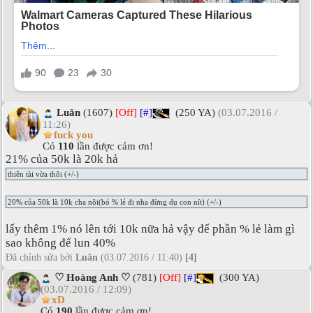
Luân
(1607)
[Off]
[#]
(250 YA)
(03.07.2016 /
11:26)
fuck you
Có
110
lần được cảm ơn!
21% của 50k là 20k hả
thiên tài vừa thôi (+/-)
20% của 50k là 10k cha nội(bỏ % lẻ đi nha đừng dụ con nít) (+/-)
lấy thêm 1% nó lên tới 10k nữa hả vậy để phần % lẻ làm gì
sao không để lun 40%
Đã chỉnh sửa bởi
Luân
(03.07.2016 / 11:40)
[4]
♡ Hoàng Anh ♡
(781)
[Off]
[#]
(300 YA)
(03.07.2016 / 12:09)
xD
Có
190
lần được cảm ơn!