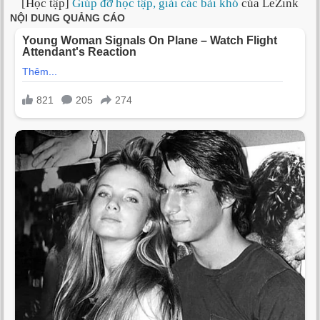
[Học tập]
Giúp đỡ học tập, giải các bài khó
của LeZink