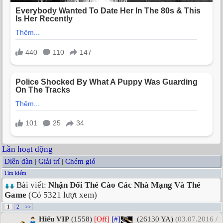
Lần hoạt động
Diễn đàn
|
Giải trí
|
Chém gió
Tìm kiếm
Bài viết:
Nhận Đổi Thẻ Cào Các Nhà Mạng Và Thẻ
Game
(Có 5321 lượt xem)
1
2
>>
Hiếu VIP
(1558)
[Off]
[#]
(26130 YA)
(03.07.2016 /