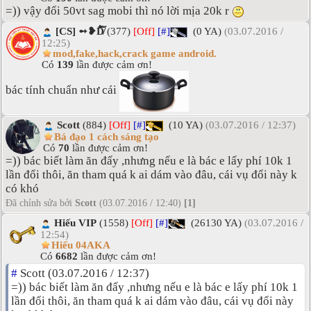
=)) vậy đổi 50vt sag mobi thì nó lời mịa 20k r
[CS] ➻❥D̸͗̌̈̋͗͗̐̀̑͠͝
(377)
[Off]
[#]
(0 YA)
(03.07.2016 /
12:25)
mod,fake,hack,crack game android.
Có
139
lần được cảm ơn!
bác tính chuẩn như cái
Scott
(884)
[Off]
[#]
(10 YA)
(03.07.2016 / 12:37)
Bá đạo 1 cách sáng tạo
Có
70
lần được cảm ơn!
=)) bác biết làm ăn đấy ,nhưng nếu e là bác e lấy phí 10k 1
lần đổi thôi, ăn tham quá k ai dám vào đâu, cái vụ đổi này k
có khó
Đã chỉnh sửa bởi
Scott
(03.07.2016 / 12:40)
[1]
Hiếu VIP
(1558)
[Off]
[#]
(26130 YA)
(03.07.2016 /
12:54)
Hiếu 04AKA
Có
6682
lần được cảm ơn!
#
Scott (03.07.2016 / 12:37)
=)) bác biết làm ăn đấy ,nhưng nếu e là bác e lấy phí 10k 1
lần đổi thôi, ăn tham quá k ai dám vào đâu, cái vụ đổi này