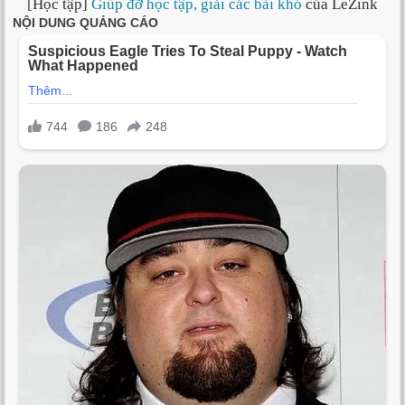
[Học tập]
Giúp đỡ học tập, giải các bài khó
của LeZink