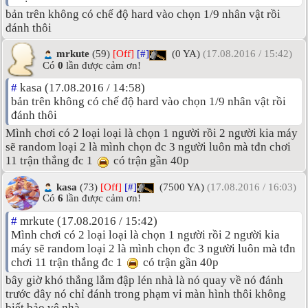
bản trên không có chế độ hard vào chọn 1/9 nhân vật rồi
đánh thôi
mrkute
(59)
[Off]
[#]
(0 YA)
(17.08.2016 / 15:42)
Có
0
lần được cảm ơn!
#
kasa (17.08.2016 / 14:58)
bản trên không có chế độ hard vào chọn 1/9 nhân vật rồi
đánh thôi
Mình chơi có 2 loại loại là chọn 1 người rồi 2 người kia máy
sẽ random loại 2 là mình chọn đc 3 người luôn mà tđn chơi
11 trận thắng đc 1
có trận gần 40p
kasa
(73)
[Off]
[#]
(7500 YA)
(17.08.2016 / 16:03)
Có
6
lần được cảm ơn!
#
mrkute (17.08.2016 / 15:42)
Mình chơi có 2 loại loại là chọn 1 người rồi 2 người kia
máy sẽ random loại 2 là mình chọn đc 3 người luôn mà tđn
chơi 11 trận thắng đc 1
có trận gần 40p
bây giờ khó thắng lắm đập lén nhà là nó quay về nó đánh
trước đây nó chỉ đánh trong phạm vi màn hình thôi không
biết bảo vệ nhà