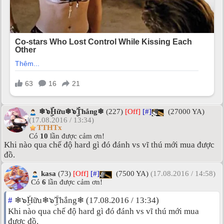
❄๖ۣۜHữu❄๖ۣۜThắng❄
(227)
[Off]
[#]
(27000 YA)
(17.08.2016 / 13:34)
TTHTx
Có
10
lần được cảm ơn!
Khi nào qua chế độ hard gì đó đánh vs vĩ thú mới mua được
đồ.
kasa
(73)
[Off]
[#]
(7500 YA)
(17.08.2016 / 14:58)
Có
6
lần được cảm ơn!
#
❄๖ۣۜHữu❄๖ۣۜThắng❄ (17.08.2016 / 13:34)
Khi nào qua chế độ hard gì đó đánh vs vĩ thú mới mua
được đồ.