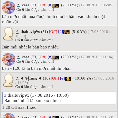
kasa
(73)
[Off]
[#]
(7500 YA)
(17.08.2016 / 06:05)
Có
6
lần được cảm ơn!
bản mới nhất mua được hình như là bấm vào khuân mặt
nhân vật
thaituvip9x
(51)
[Off]
[#]
(510 YA)
(17.08.2016 /
10:50)
Có
8
lần được cảm ơn!
Bản mới nhất là bản bao nhiêu
kasa
(73)
[Off]
[#]
(7500 YA)
(17.08.2016 / 11:04)
Có
6
lần được cảm ơn!
bản v1.20 f3 là bản mới nhất thì phải
❦ ๖ۣۜHưng ❦
(10)
[Off]
[#]
(10160 YA)
(17.08.2016
/ 11:08)
Có
0
lần được cảm ơn!
#
thaituvip9x (17.08.2016 / 10:50)
Bản mới nhất là bản bao nhiêu
1.20 Official fixed
kasa
(73)
[Off]
[#]
(7500 YA)
(17.08.2016 / 11:58)