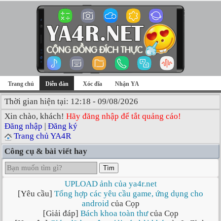
Trang chủ
Diễn đàn
Xóc đĩa
Nhận YA
Thời gian hiện tại: 12:18 - 09/08/2026
Xin chào, khách!
Hãy đăng nhập để tắt quảng cáo!
Đăng nhập
|
Đăng ký
Trang chủ YA4R
Công cụ & bài viết hay
Tìm
UPLOAD ảnh của ya4r.net
[Yêu cầu]
Tổng hợp các yêu cầu game, ứng dụng cho
android
của Cọp
[Giải đáp]
Bách khoa toàn thư
của Cọp