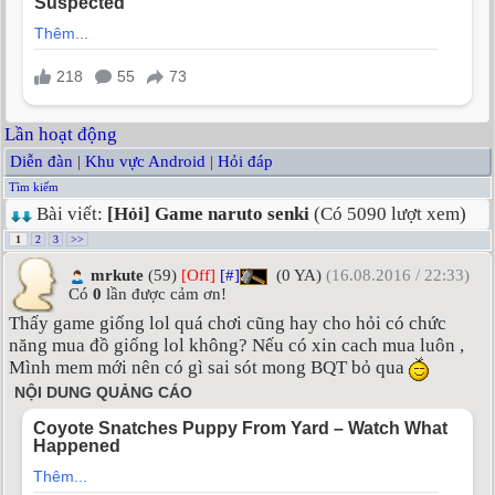
Lần hoạt động
Diễn đàn
|
Khu vực Android
|
Hỏi đáp
Tìm kiếm
Bài viết:
[Hỏi] Game naruto senki
(Có 5090 lượt xem)
1
2
3
>>
mrkute
(59)
[Off]
[#]
(0 YA)
(16.08.2016 / 22:33)
Có
0
lần được cảm ơn!
Thấy game giống lol quá chơi cũng hay cho hỏi có chức
năng mua đồ giống lol không? Nếu có xin cach mua luôn ,
Mình mem mới nên có gì sai sót mong BQT bỏ qua