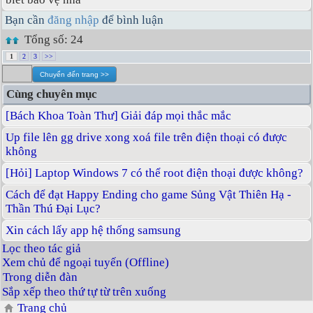
Bạn cần
đăng nhập
để bình luận
Tổng số: 24
1
2
3
>>
Cùng chuyên mục
[Bách Khoa Toàn Thư] Giải đáp mọi thắc mắc
Up file lên gg drive xong xoá file trên điện thoại có được
không
[Hỏi] Laptop Windows 7 có thể root điện thoại được không?
Cách để đạt Happy Ending cho game Sủng Vật Thiên Hạ -
Thần Thú Đại Lục?
Xin cách lấy app hệ thống samsung
Lọc theo tác giả
Xem chủ để ngoại tuyến (Offline)
Trong diễn đàn
Sắp xếp theo thứ tự từ trên xuống
Trang chủ