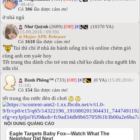
/ 08:45)
Có
306
lần được cảm ơn!
ở nhà ngủ
Như Quỳnh
(2689)
[Off]
[#]
(10370 YA)
(15.09.2016 / 09:39)
Major APK Releaser
Có
1618
lần được cảm ơn!
Tui thì chỉ ở nhà ăn bánh uống trà và online chém gió
cùng anh em ya4r hoy
Tết trung thu dành cho trẻ em mà chứ ko dành cho người lớn
nữa ròi
Bánh Phồng™
(733)
[Off]
[#]
(0 YA)
(15.09.2016 /
11:18)
Có
154
lần được cảm ơn!
tết trung thu rước đèn đi chơi