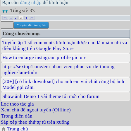
Bạn cần
đăng nhập
để bình luận
Tổng số: 33
<<
1
2
3
4
>>
Cùng chuyên mục
Tuyển tập 1 số comments bình luận được cho là nhảm nhí và
điên khùng trên Google Play Store
How to enlarge instagram profile picture
https://sextop1.one/em-nhan-vien-phuc-vu-de-thuong-
nghien-lam-tinh/
[20+] [có link download] cho anh em vui chút cùng bộ ảnh
Model gợi cảm.
Show ảnh Demo 1 vài theme tối mới cho forum
Lọc theo tác giả
Xem chủ để ngoại tuyến (Offline)
Trong diễn đàn
Sắp xếp theo thứ tự từ trên xuống
Trang chủ