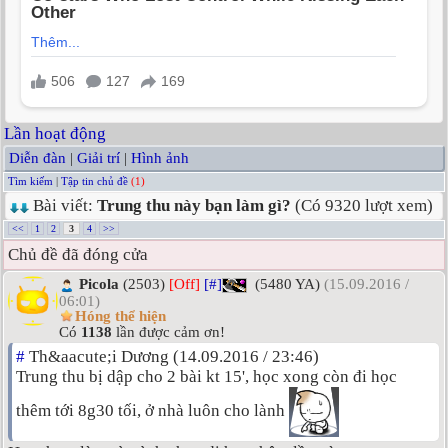
Lần hoạt động
Diễn đàn
|
Giải trí
|
Hình ảnh
Tìm kiếm
|
Tập tin chủ đề
(1)
Bài viết:
Trung thu này bạn làm gì?
(Có 9320 lượt xem)
<<
1
2
3
4
>>
Chủ đề đã đóng cửa
Picola
(2503)
[Off]
[#]
(5480 YA)
(15.09.2016 /
06:01)
Hóng thể hiện
Có
1138
lần được cảm ơn!
#
Th&aacute;i Dương (14.09.2016 / 23:46)
Trung thu bị dập cho 2 bài kt 15', học xong còn đi học
thêm tới 8g30 tối, ở nhà luôn cho lành