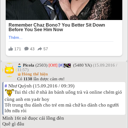
Picola
(2503)
[Off]
[#]
(5480 YA)
(15.09.2016 /
11:57)
Hóng thể hiện
Có
1138
lần được cảm ơn!
#
Như Quỳnh (15.09.2016 / 09:39)
Tui thì chỉ ở nhà ăn bánh uống trà và online chém gió
cùng anh em ya4r hoy
Tết trung thu dành cho trẻ em mà chứ ko dành cho người
lớn nữa ròi
Mình 16t nè đuọc cái lồng đèn
Quê gì đâu