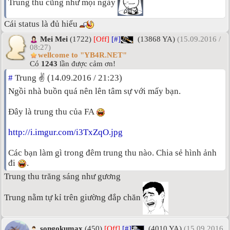
Trung thu cũng như mọi ngày
Cái status là đủ hiểu
Mei Mei
(1722)
[Off]
[#]
(13868 YA)
(15.09.2016 /
08:27)
wellcome to "YB4R.NET"
Có
1243
lần được cảm ơn!
#
Trung ✌ (14.09.2016 / 21:23)
Ngồi nhà buồn quá nên lên tâm sự với mấy bạn.
Đây là trung thu của FA
http://i.imgur.com/i3TxZqO.jpg
Các bạn làm gì trong đêm trung thu nào. Chia sẻ hình ảnh
đi
.
Trung thu trăng sáng như gương
Trung nằm tự kỉ trên giường đắp chăn
songokumax
(450)
[Off]
[#]
(4010 YA)
(15.09.2016