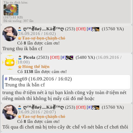
Tập tin đính kèm:
(1675.61 KB)
Đã tải xuống: 397 lần
ღ™✌ßøŷ﹏Kä✌™ღ
(253)
[Off]
[#]
(15760 YA)
(16.09.2016 / 16:02)
Ŧao-sợ-bọn-çhảņh-chó
Có
8
lần được cảm ơn!
Trung thu ik bắn cf
Picola
(2503)
[Off]
[#]
(5480 YA)
(16.09.2016 /
18:00)
Hóng thể hiện
Có
1138
lần được cảm ơn!
#
Phong69 (16.09.2016 / 16:02)
Trung thu ik bắn cf
trung thu ở tiệm nét à tụi bạn kình cũng vậy toàn ở tiệm nét
riêng mình thì không bị mấy cái đó mê hoặc
ღ™✌ßøŷ﹏Kä✌™ღ
(253)
[Off]
[#]
(15760 YA)
(16.09.2016 / 20:07)
Ŧao-sợ-bọn-çhảņh-chó
Có
8
lần được cảm ơn!
Tối qua đi chơi mà bị trèo cây ức chế vô nét bắn cf chơi thôi