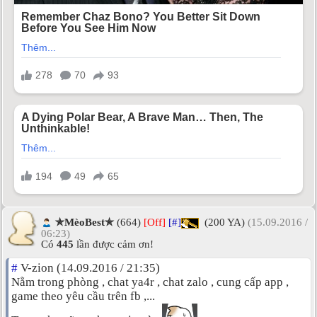
✯MèoBest✯
(664)
[Off]
[#]
(200 YA)
(15.09.2016 /
06:23)
Có
445
lần được cảm ơn!
#
V-zion (14.09.2016 / 21:35)
Nằm trong phòng , chat ya4r , chat zalo , cung cấp app ,
game theo yêu cầu trên fb ,...