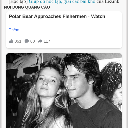
[Học tập]
Giúp đỡ học tập, giải các bài khó
của LeZink