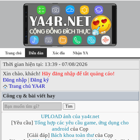
Trang chủ
Diễn đàn
Xóc đĩa
Nhận YA
Thời gian hiện tại: 13:39 - 07/08/2026
Xin chào, khách!
Hãy đăng nhập để tắt quảng cáo!
Đăng nhập
|
Đăng ký
Trang chủ YA4R
Công cụ & bài viết hay
Tìm
UPLOAD ảnh của ya4r.net
[Yêu cầu]
Tổng hợp các yêu cầu game, ứng dụng cho
android
của Cọp
[Giải đáp]
Bách khoa toàn thư
của Cọp