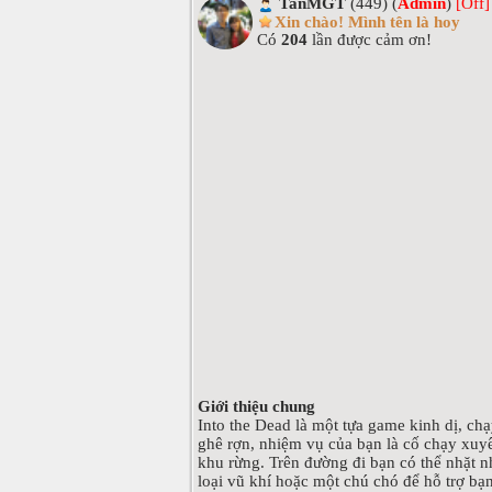
TanMGT
(449) (
Admin
)
[Off]
Xin chào! Mình tên là hoy
Có
204
lần được cảm ơn!
Giới thiệu chung
Into the Dead là một tựa game kinh dị, ch
ghê rợn, nhiệm vụ của bạn là cố chạy xuyê
khu rừng. Trên đường đi bạn có thể nhặt n
loại vũ khí hoặc một chú chó để hỗ trợ bạ