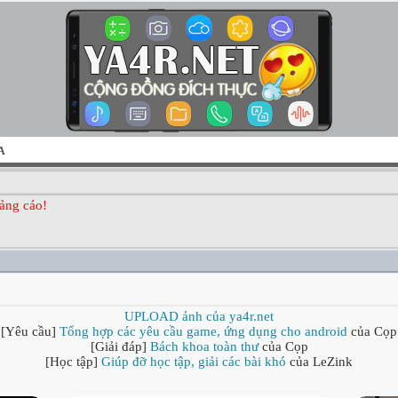
A
ảng cáo!
UPLOAD ảnh của ya4r.net
[Yêu cầu]
Tổng hợp các yêu cầu game, ứng dụng cho android
của Cọp
[Giải đáp]
Bách khoa toàn thư
của Cọp
[Học tập]
Giúp đỡ học tập, giải các bài khó
của LeZink