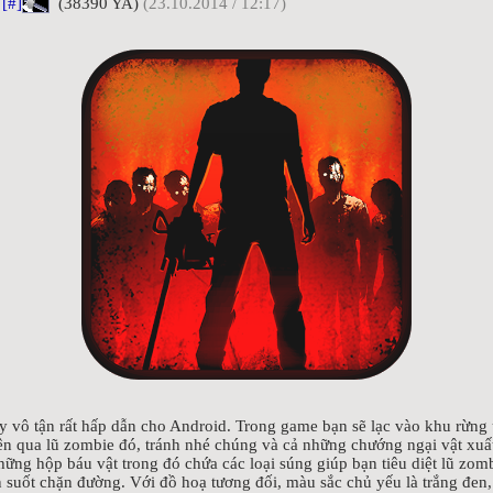
[#]
(38390 YA)
(23.10.2014 / 12:17)
ạy vô tận rất hấp dẫn cho Android. Trong game bạn sẽ lạc vào khu rừng
n qua lũ zombie đó, tránh nhé chúng và cả những chướng ngại vật xuất
hững hộp báu vật trong đó chứa các loại súng giúp bạn tiêu diệt lũ zom
n suốt chặn đường. Với đồ hoạ tương đối, màu sắc chủ yếu là trắng đen