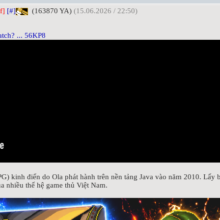
f]
[#]
(163870 YA)
(15.06.2026 / 22:50)
tch? ... 56KP8
) kinh điển do Ola phát hành trên nền tảng Java vào năm 2010. Lấy bố
ủa nhiều thế hệ game thủ Việt Nam.