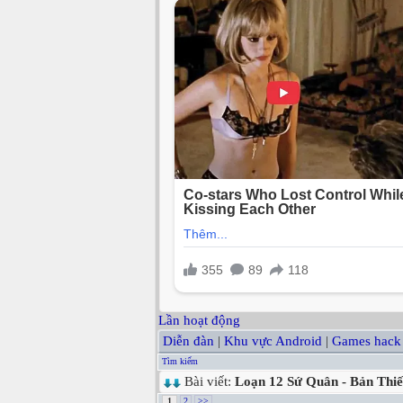
Lần hoạt động
Diễn đàn
|
Khu vực Android
|
Games hack
Tìm kiếm
Bài viết:
Loạn 12 Sứ Quân - Bản Thi
1
2
>>