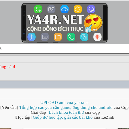
A
ảng cáo!
UPLOAD ảnh của ya4r.net
[Yêu cầu]
Tổng hợp các yêu cầu game, ứng dụng cho android
của Cọp
[Giải đáp]
Bách khoa toàn thư
của Cọp
[Học tập]
Giúp đỡ học tập, giải các bài khó
của LeZink