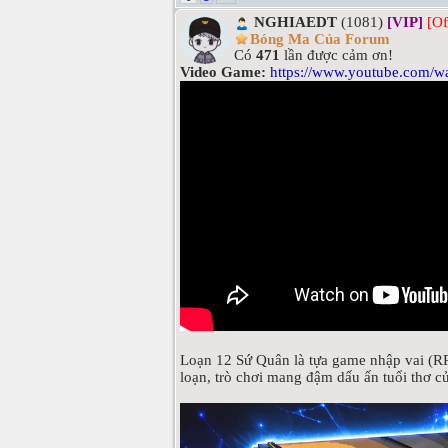
NGHIAEDT
(1081)
[VIP]
[Of
Bóng Ma Của Forum
Có
471
lần được cảm ơn!
Video Game:
https://www.youtube.com/wa
Loạn 12 Sứ Quân là tựa game nhập vai (RPG
loạn, trò chơi mang đậm dấu ấn tuổi thơ c