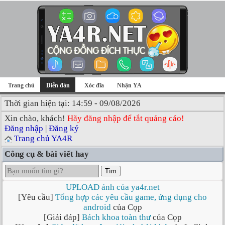
Trang chủ
Diễn đàn
Xóc đĩa
Nhận YA
Thời gian hiện tại: 14:59 - 09/08/2026
Xin chào, khách!
Hãy đăng nhập để tắt quảng cáo!
Đăng nhập
|
Đăng ký
Trang chủ YA4R
Công cụ & bài viết hay
Tìm
UPLOAD ảnh của ya4r.net
[Yêu cầu]
Tổng hợp các yêu cầu game, ứng dụng cho
android
của Cọp
[Giải đáp]
Bách khoa toàn thư
của Cọp