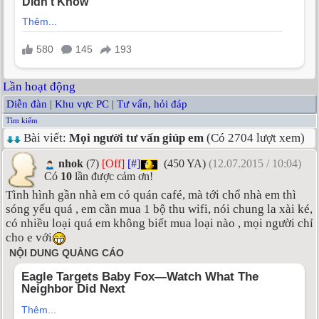
Lần hoạt động
Diễn đàn
|
Khu vực PC
|
Tư vấn, hỏi đáp
Tìm kiếm
Bài viết:
Mọi người tư vấn giúp em
(Có 2704 lượt xem)
nhok
(7)
[Off]
[#]
(450 YA)
(12.07.2015 / 10:04)
Có
10
lần được cảm ơn!
Tình hình gần nhà em có quán café, mà tới chổ nhà em thì
sóng yếu quá , em cần mua 1 bộ thu wifi, nói chung la xài ké,
có nhiều loại quá em không biết mua loại nào , mọi người chỉ
cho e với