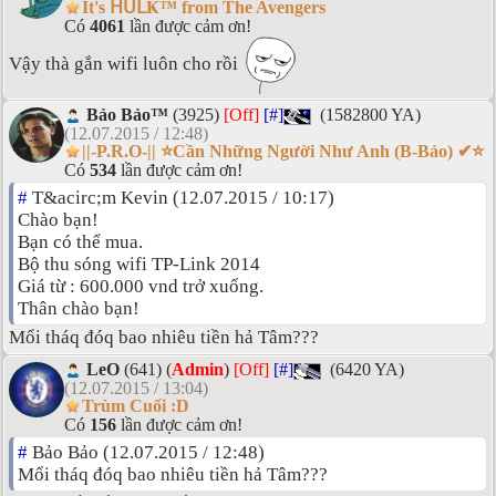
It's ᕼᑌᒪҜ™ from The Avengers
Có
4061
lần được cảm ơn!
Vậy thà gắn wifi luôn cho rồi
Bảo Bảo™
(3925)
[Off]
[#]
(1582800 YA)
(12.07.2015 / 12:48)
||-P.R.O-|| ⭐Cần Những Người Như Anh (B-Bảo) ✔⭐
Có
534
lần được cảm ơn!
#
T&acirc;m Kevin (12.07.2015 / 10:17)
Chào bạn!
Bạn có thể mua.
Bộ thu sóng wifi TP-Link 2014
Giá từ : 600.000 vnd trở xuống.
Thân chào bạn!
Mổi tháq đóq bao nhiêu tiền hả Tâm???
LeO
(641) (
Admin
)
[Off]
[#]
(6420 YA)
(12.07.2015 / 13:04)
Trùm Cuối :D
Có
156
lần được cảm ơn!
#
Bảo Bảo (12.07.2015 / 12:48)
Mổi tháq đóq bao nhiêu tiền hả Tâm???