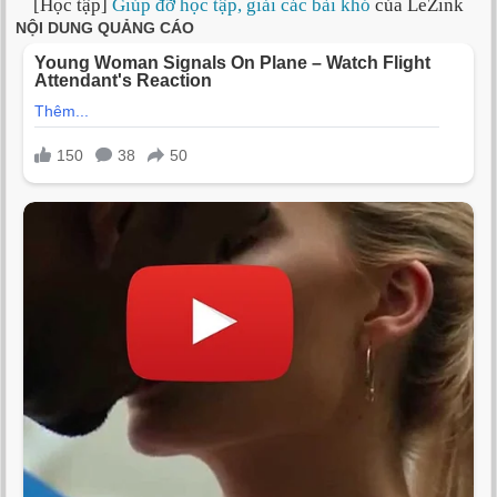
[Học tập]
Giúp đỡ học tập, giải các bài khó
của LeZink