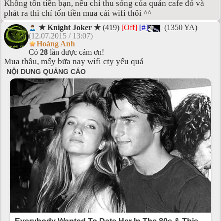
Không tốn tiền bạn, nếu chỉ thu sóng của quán cafe đó và
phát ra thì chỉ tốn tiền mua cái wifi thôi ^^
★ Knight Joker ★
(419)
[Off]
[#]
(1350 YA)
(12.07.2015 / 13:07)
Hoàng Anh
Có
28
lần được cảm ơn!
Mua thâu, mấy bữa nay wifi cty yếu quá