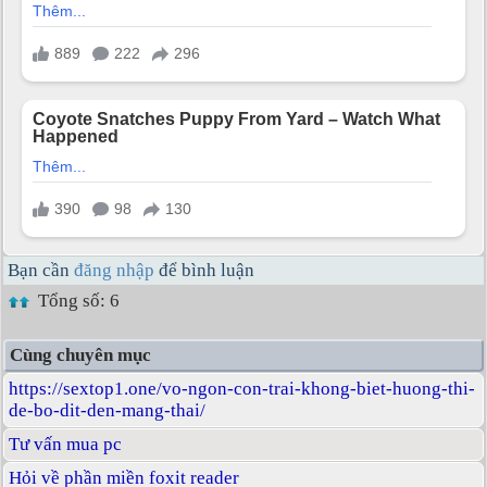
Bạn cần
đăng nhập
để bình luận
Tổng số: 6
Cùng chuyên mục
https://sextop1.one/vo-ngon-con-trai-khong-biet-huong-thi-
de-bo-dit-den-mang-thai/
Tư vấn mua pc
Hỏi về phần miền foxit reader