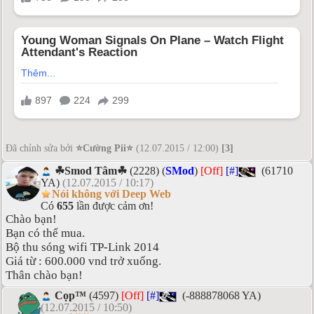
Đã chỉnh sửa bởi
⭐Cường Pii⭐
(12.07.2015 / 12:00)
[3]
☘Smod Tâm☘
(2228) (
SMod
)
[Off]
[#]
(61710
YA)
(12.07.2015 / 10:17)
Nói không với Deep Web
Có
655
lần được cảm ơn!
Chào bạn!
Bạn có thể mua.
Bộ thu sóng wifi TP-Link 2014
Giá từ : 600.000 vnd trở xuống.
Thân chào bạn!
Cọp™
(4597)
[Off]
[#]
(-888878068 YA)
(12.07.2015 / 10:50)