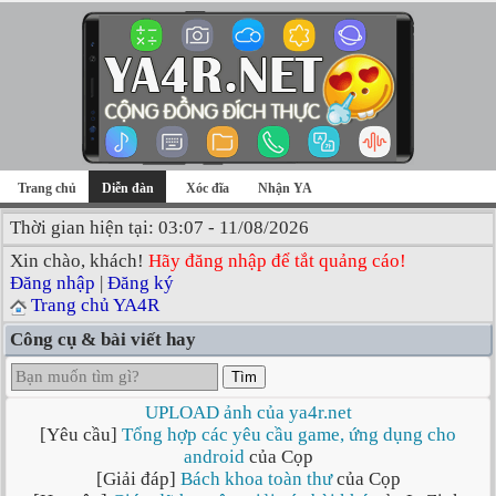
Trang chủ
Diễn đàn
Xóc đĩa
Nhận YA
Thời gian hiện tại: 03:07 - 11/08/2026
Xin chào, khách!
Hãy đăng nhập để tắt quảng cáo!
Đăng nhập
|
Đăng ký
Trang chủ YA4R
Công cụ & bài viết hay
Tìm
UPLOAD ảnh của ya4r.net
[Yêu cầu]
Tổng hợp các yêu cầu game, ứng dụng cho
android
của Cọp
[Giải đáp]
Bách khoa toàn thư
của Cọp