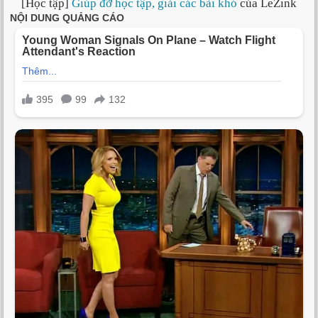
[Học tập]
Giúp đỡ học tập, giải các bài khó
của LeZink