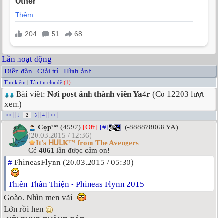
Lần hoạt động
Diễn đàn
|
Giải trí
|
Hình ảnh
Tìm kiếm
|
Tập tin chủ đề
(1)
Bài viết:
Nơi post ảnh thành viên Ya4r
(Có 12203 lượt
xem)
<<
1
2
3
4
>>
Cọp™
(4597)
[Off]
[#]
(-888878068 YA)
(20.03.2015 / 12:36)
It's ᕼᑌᒪҜ™ from The Avengers
Có
4061
lần được cảm ơn!
#
PhineasFlynn (20.03.2015 / 05:30)
Thiên Thân Thiện - Phineas Flynn 2015
Goào. Nhìn men vãi
Lớn rồi hen