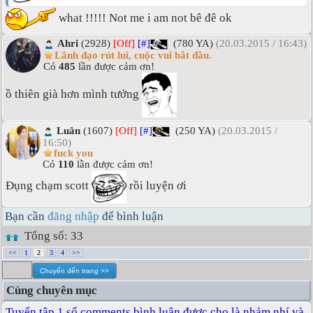
what !!!!! Not me i am not bê đê ok
Ahri
(2928)
[Off]
[#]
(780 YA)
(20.03.2015 / 16:43)
Lãnh đạo rút lui, cuộc vui bắt đầu.
Có
485
lần được cảm ơn!
ồ thiên già hơn mình tưởng
Luân
(1607)
[Off]
[#]
(250 YA)
(20.03.2015 /
16:50)
fuck you
Có
110
lần được cảm ơn!
Đụng chạm scott
rồi luyện ơi
Bạn cần
đăng nhập
để bình luận
Tổng số: 33
<<
1
2
3
4
>>
Cùng chuyên mục
Tuyển tập 1 số comments bình luận được cho là nhảm nhí và