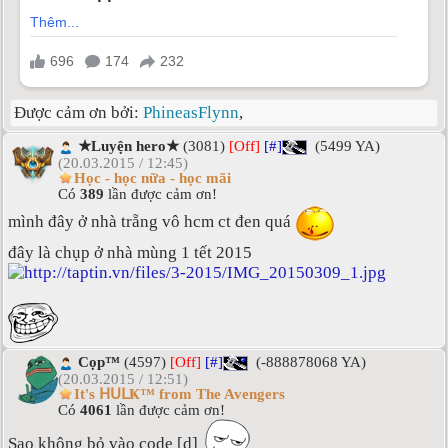
Được cảm ơn bởi:
PhineasFlynn
,
★Luyện hero★
(3081)
[Off]
[#]
(5499 YA)
(20.03.2015 / 12:45)
Học - học nữa - học mãi
Có
389
lần được cảm ơn!
mình đây ở nhà trẵng vô hcm ct đen quá
đây là chụp ở nhà mùng 1 tết 2015
Cọp™
(4597)
[Off]
[#]
(-888878068 YA)
(20.03.2015 / 12:51)
It's ᕼᑌᒪҜ™ from The Avengers
Có
4061
lần được cảm ơn!
Sao không bỏ vào code [d]