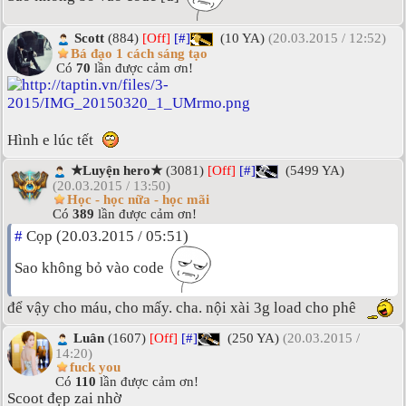
Scott
(884)
[Off]
[#]
(10 YA)
(20.03.2015 / 12:52)
Bá đạo 1 cách sáng tạo
Có
70
lần được cảm ơn!
Hình e lúc tết
★Luyện hero★
(3081)
[Off]
[#]
(5499 YA)
(20.03.2015 / 13:50)
Học - học nữa - học mãi
Có
389
lần được cảm ơn!
#
Cọp (20.03.2015 / 05:51)
Sao không bỏ vào code
để vậy cho máu, cho mấy. cha. nội xài 3g load cho phê
Luân
(1607)
[Off]
[#]
(250 YA)
(20.03.2015 /
14:20)
fuck you
Có
110
lần được cảm ơn!
Scoot đẹp zai nhờ