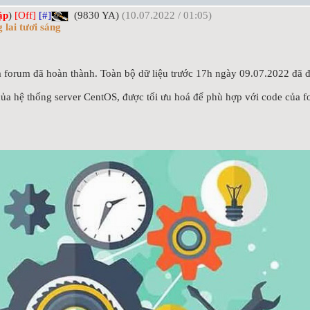
ập
)
[Off]
[#]
(9830 YA)
(10.07.2022 / 01:05)
 lai tươi sáng
ủa forum đã hoàn thành. Toàn bộ dữ liệu trước 17h ngày 09.07.2022 đã 
ủa hệ thống server CentOS, được tối ưu hoá để phù hợp với code của for