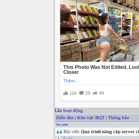
Lần hoạt động
Diễn đàn
|
Khu vực BQT
|
Thông báo
Tìm kiếm
Bài viết:
Quá trình nâng cấp server c
1
2
>>