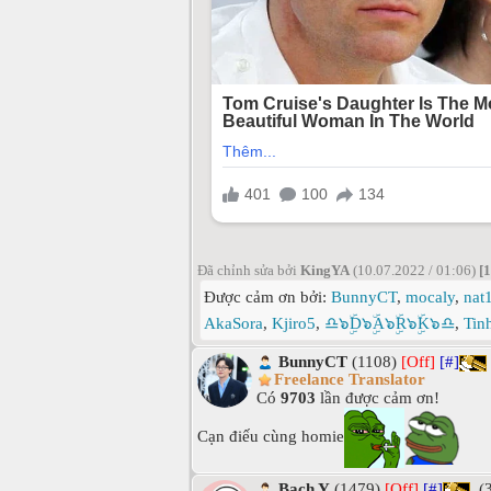
Đã chỉnh sửa bởi
KingYA
(10.07.2022 / 01:06)
[1
Được cảm ơn bởi:
BunnyCT
,
mocaly
,
nat
AkaSora
,
Kjiro5
,
♎๖ۣۜD๖ۣۜA๖ۣۜR๖ۣۜK๖♎
,
Tin
BunnyCT
(1108)
[Off]
[#]
Freelance Translator
Có
9703
lần được cảm ơn!
Cạn điếu cùng homie
Bạch Y
(1479)
[Off]
[#]
(3