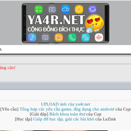
A
ảng cáo!
UPLOAD ảnh của ya4r.net
[Yêu cầu]
Tổng hợp các yêu cầu game, ứng dụng cho android
của Cọp
[Giải đáp]
Bách khoa toàn thư
của Cọp
[Học tập]
Giúp đỡ học tập, giải các bài khó
của LeZink