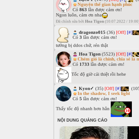
Nguyện thế gian hạnh phúc
Có
863
lần được cảm ơn!
Ngon luôn, cảm ơn nha
Đã chỉnh sửa bởi
Hoa Tigon
(10.07.2022 / 19:00
dragonzo015
(36)
[Off]
[#]
Có
3
lần được cảm ơn!
tưởng bị ddos chứ, rén thật
Hoa Tigon
(5523)
[Off]
[#]
Chém gió là chính, chia sẻ là 
Có
1733
lần được cảm ơn!
Tốc độ giờ cải thiệt rồi hehe
Kyon✓
(35)
[Off]
[#]
(10
In the shadow, I seek light
Có
5
lần được cảm ơn!
Thấy tốc độ nhanh hơn hẳn