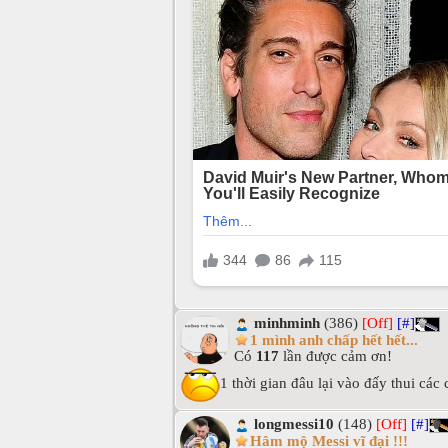
minhminh
(386)
[Off]
[#]
1 mình anh chấp hết hết...
Có
117
lần được cảm ơn!
1 thời gian đâu lại vào đấy thui các
longmessi10
(148)
[Off]
[#]
Hâm mộ Messi vĩ đại !!!