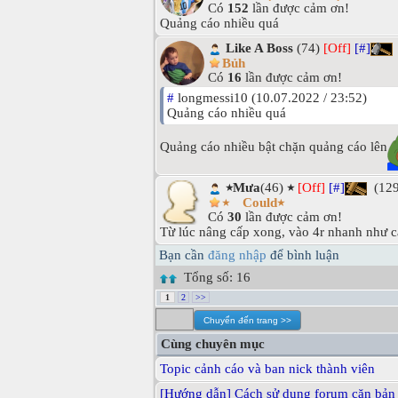
Có
152
lần được cảm ơn!
Quảng cáo nhiều quá
Like A Boss
(74)
[Off]
[#]
Bủh
Có
16
lần được cảm ơn!
#
longmessi10 (10.07.2022 / 23:52)
Quảng cáo nhiều quá
Quảng cáo nhiều bật chặn quảng cáo lên
٭Mưa٭
(46)
[Off]
[#]
(129
‎٭ Could٭
Có
30
lần được cảm ơn!
Từ lúc nâng cấp xong, vào 4r nhanh như c
Bạn cần
đăng nhập
để bình luận
Tổng số: 16
1
2
>>
Cùng chuyên mục
Topic cảnh cáo và ban nick thành viên
[Hướng dẫn] Cách sử dụng forum căn bản 