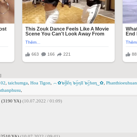
]
102
,
taichumga
,
Hoa Tigon
,
︵✿๖ۣۜtĭếη ๖ۣۜoηĭĭ ๖ۣۜcɦαη‿✿
,
Phanthioeuhuan
hthanphusu
,
(3190 YA)
(10.07.2022 / 01:09)
2510 YA)
(10.07.2022 / 09:41)