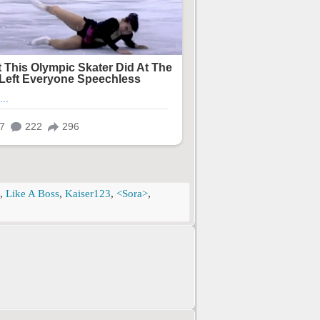
,
Like A Boss
,
Kaiser123
,
<Sora>
,