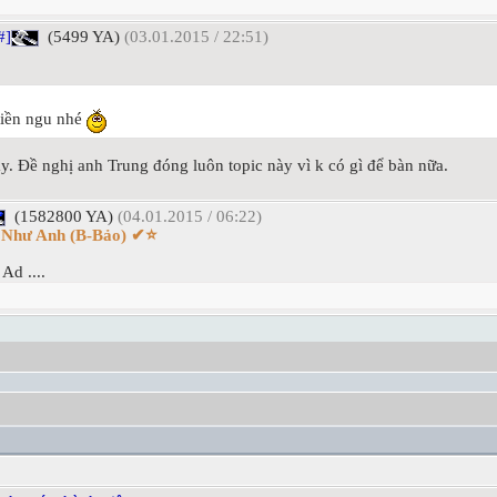
#]
(5499 YA)
(03.01.2015 / 22:51)
tiền ngu nhé
. Đề nghị anh Trung đóng luôn topic này vì k có gì để bàn nữa.
(1582800 YA)
(04.01.2015 / 06:22)
i Như Anh (B-Bảo) ✔⭐
Ad ....