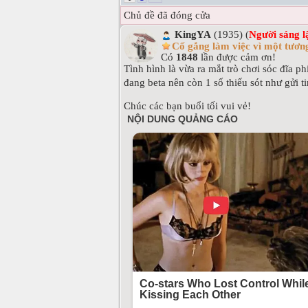
Chủ đề đã đóng cửa
KingYA
(1935) (
Người sáng l
Cố gắng làm việc vì một tương
Có
1848
lần được cảm ơn!
Tình hình là vừa ra mắt trò chơi sóc đĩa 
đang beta nên còn 1 số thiếu sót như gửi t
Chúc các bạn buổi tối vui vẻ!