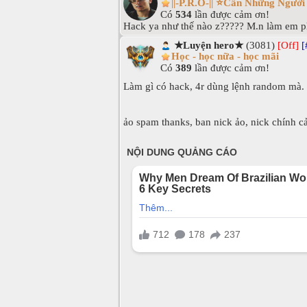
||-P.R.O-|| ⭐Cần Những Ngườ
Có
534
lần được cảm ơn!
Hack ya như thế nào z????? M.n làm em ph
★Luyện hero★
(3081)
[Off]
[
Học - học nữa - học mãi
Có
389
lần được cảm ơn!
Làm gì có hack, 4r dùng lệnh random mà.
ảo spam thanks, ban nick ảo, nick chính 