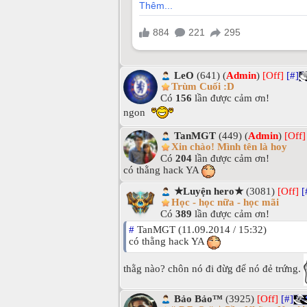
LeO
(641) (
Admin
)
[Off]
[#]
Trùm Cuối :D
Có
156
lần được cảm ơn!
ngon
TanMGT
(449) (
Admin
)
[Off]
Xin chào! Mình tên là hoy
Có
204
lần được cảm ơn!
có thằng hack YA
★Luyện hero★
(3081)
[Off]
[
Học - học nữa - học mãi
Có
389
lần được cảm ơn!
#
TanMGT (11.09.2014 / 15:32)
có thằng hack YA
thằg nào? chôn nó đi đừg để nó đẻ trứng.
Bảo Bảo™
(3925)
[Off]
[#]