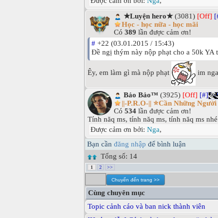
Được cảm ơn bởi:
Nga
,
★Luyện hero★
(3081)
[Off]
[
Học - học nữa - học mãi
Có
389
lần được cảm ơn!
#
+22 (03.01.2015 / 15:43)
Đề ngị thým này nộp phạt cho a 50k YA 
Êy, em làm gì mà nộp phạt
im ngay
Bảo Bảo™
(3925)
[Off]
[#]
||-P.R.O-|| ⭐Cần Những Ngườ
Có
534
lần được cảm ơn!
Tính năq ms, tính năq ms, tính năq ms nhé 
Được cảm ơn bởi:
Nga
,
Bạn cần
đăng nhập
để bình luận
Tổng số: 14
1
2
>>
Cùng chuyên mục
Topic cảnh cáo và ban nick thành viên