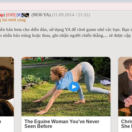
ập
)
[Off]
[#]
(9830 YA)
(11.09.2014 / 21:32)
 lai tươi sáng
phiên bản beta cho diễn đàn, sử dụng YA để chơi game nhé các bạn. Bạn
in nhắn báo trúng hoặc thua, ghi nhận người chiến thắng,... sẽ được cập