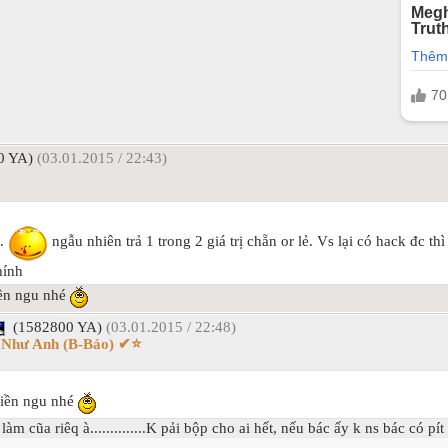
0 YA)
(03.01.2015 / 22:43)
à.
ngẫu nhiên trả 1 trong 2 giá trị chẵn or lẻ. Vs lại có hack đc th
hính
iền ngu nhé
(1582800 YA)
(03.01.2015 / 22:48)
i Như Anh (B-Bảo) ✔⭐
tiền ngu nhé
 cũa riêq à..............K pải bộp cho ai hết, nếu bác ấy k ns bác có pí