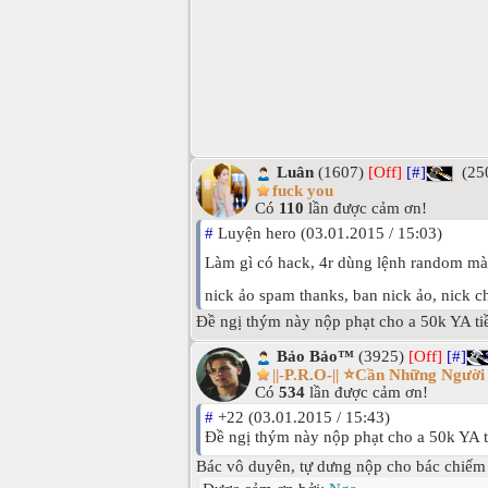
Luân
(1607)
[Off]
[#]
(25
fuck you
Có
110
lần được cảm ơn!
#
Luyện hero (03.01.2015 / 15:03)
Làm gì có hack, 4r dùng lệnh random m
nick ảo spam thanks, ban nick ảo, nick c
Đề ngị thým này nộp phạt cho a 50k YA t
Bảo Bảo™
(3925)
[Off]
[#]
||-P.R.O-|| ⭐Cần Những Ngườ
Có
534
lần được cảm ơn!
#
+22 (03.01.2015 / 15:43)
Đề ngị thým này nộp phạt cho a 50k YA 
Bác vô duyên, tự dưng nộp cho bác chiếm làm