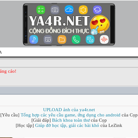
A
ảng cáo!
UPLOAD ảnh của ya4r.net
[Yêu cầu]
Tổng hợp các yêu cầu game, ứng dụng cho android
của Cọp
[Giải đáp]
Bách khoa toàn thư
của Cọp
[Học tập]
Giúp đỡ học tập, giải các bài khó
của LeZink