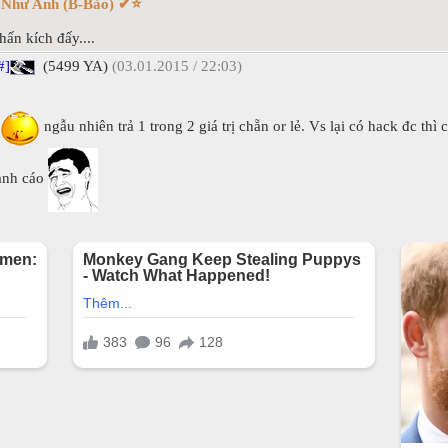
i Như Anh (B-Bảo) ✔⭐
ấn kích đấy....
#]
(5499 YA)
(03.01.2015 / 22:03)
ngẫu nhiên trả 1 trong 2 giá trị chẵn or lẻ. Vs lại có hack đc thì
cảnh cáo