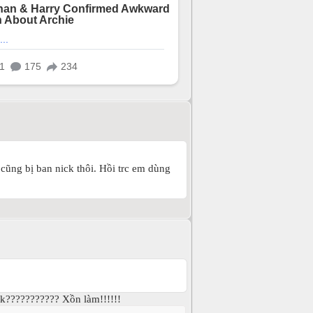
ì cũng bị ban nick thôi. Hồi trc em dùng
t k??????????? Xồn làm!!!!!!