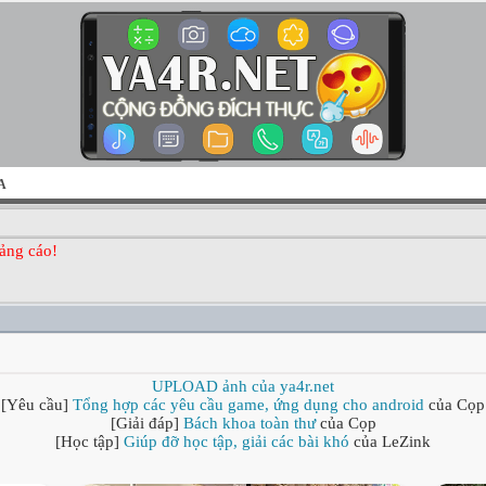
A
ảng cáo!
UPLOAD ảnh của ya4r.net
[Yêu cầu]
Tổng hợp các yêu cầu game, ứng dụng cho android
của Cọp
[Giải đáp]
Bách khoa toàn thư
của Cọp
[Học tập]
Giúp đỡ học tập, giải các bài khó
của LeZink