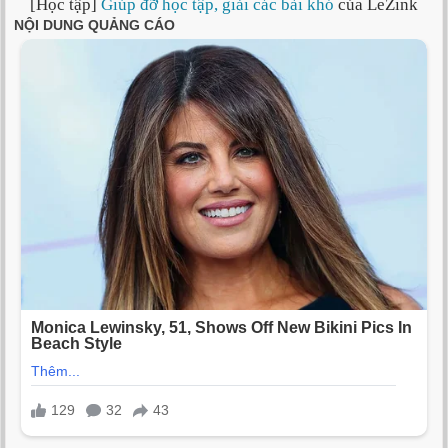
[Học tập]
Giúp đỡ học tập, giải các bài khó
của LeZink