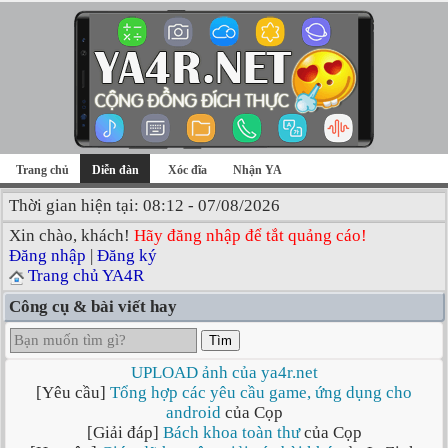
Trang chủ
Diễn đàn
Xóc đĩa
Nhận YA
Thời gian hiện tại: 08:12 - 07/08/2026
Xin chào, khách!
Hãy đăng nhập để tắt quảng cáo!
Đăng nhập
|
Đăng ký
Trang chủ YA4R
Công cụ & bài viết hay
Tìm
UPLOAD ảnh của ya4r.net
[Yêu cầu]
Tổng hợp các yêu cầu game, ứng dụng cho
android
của Cọp
[Giải đáp]
Bách khoa toàn thư
của Cọp