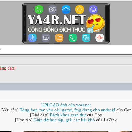
A
ảng cáo!
UPLOAD ảnh của ya4r.net
[Yêu cầu]
Tổng hợp các yêu cầu game, ứng dụng cho android
của Cọp
[Giải đáp]
Bách khoa toàn thư
của Cọp
[Học tập]
Giúp đỡ học tập, giải các bài khó
của LeZink