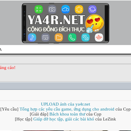
A
ảng cáo!
UPLOAD ảnh của ya4r.net
[Yêu cầu]
Tổng hợp các yêu cầu game, ứng dụng cho android
của Cọp
[Giải đáp]
Bách khoa toàn thư
của Cọp
[Học tập]
Giúp đỡ học tập, giải các bài khó
của LeZink