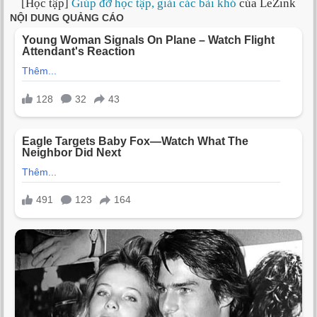
[Học tập]
Giúp đỡ học tập, giải các bài khó
của LeZink