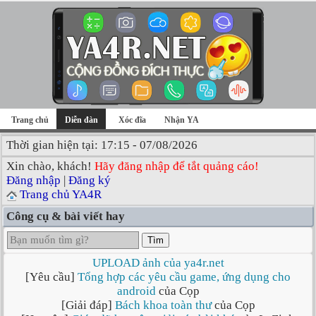
Trang chủ
Diễn đàn
Xóc đĩa
Nhận YA
Thời gian hiện tại: 17:15 - 07/08/2026
Xin chào, khách!
Hãy đăng nhập để tắt quảng cáo!
Đăng nhập
|
Đăng ký
Trang chủ YA4R
Công cụ & bài viết hay
Tìm
UPLOAD ảnh của ya4r.net
[Yêu cầu]
Tổng hợp các yêu cầu game, ứng dụng cho
android
của Cọp
[Giải đáp]
Bách khoa toàn thư
của Cọp