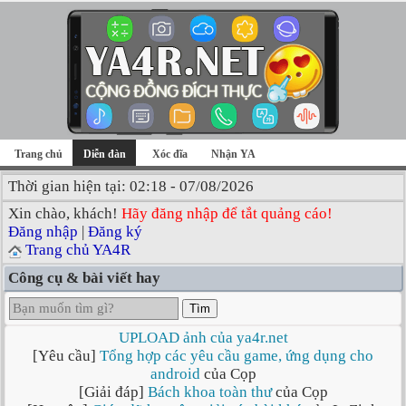
Trang chủ
Diễn đàn
Xóc đĩa
Nhận YA
Thời gian hiện tại: 02:18 - 07/08/2026
Xin chào, khách!
Hãy đăng nhập để tắt quảng cáo!
Đăng nhập
|
Đăng ký
Trang chủ YA4R
Công cụ & bài viết hay
Tìm
UPLOAD ảnh của ya4r.net
[Yêu cầu]
Tổng hợp các yêu cầu game, ứng dụng cho
android
của Cọp
[Giải đáp]
Bách khoa toàn thư
của Cọp