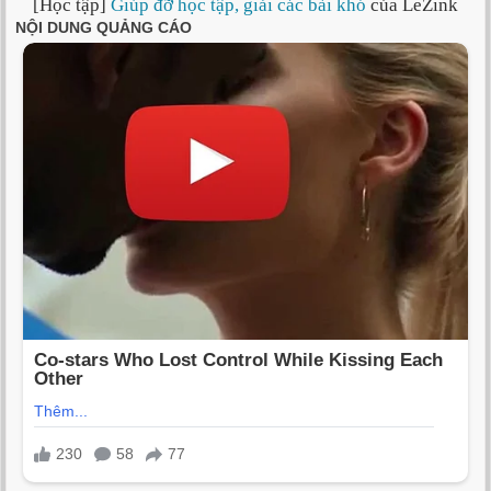
[Học tập]
Giúp đỡ học tập, giải các bài khó
của LeZink