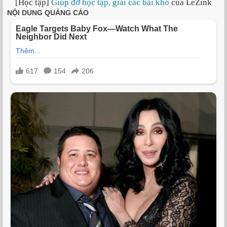
[Học tập]
Giúp đỡ học tập, giải các bài khó
của LeZink