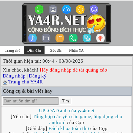
Trang chủ
Diễn đàn
Xóc đĩa
Nhận YA
Thời gian hiện tại: 00:44 - 08/08/2026
Xin chào, khách!
Hãy đăng nhập để tắt quảng cáo!
Đăng nhập
|
Đăng ký
Trang chủ YA4R
Công cụ & bài viết hay
Tìm
UPLOAD ảnh của ya4r.net
[Yêu cầu]
Tổng hợp các yêu cầu game, ứng dụng cho
android
của Cọp
[Giải đáp]
Bách khoa toàn thư
của Cọp