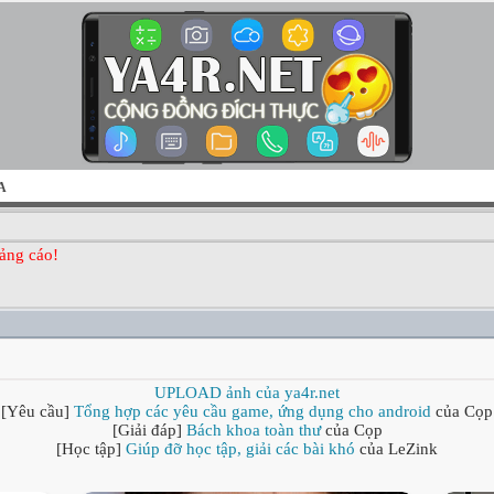
A
ảng cáo!
UPLOAD ảnh của ya4r.net
[Yêu cầu]
Tổng hợp các yêu cầu game, ứng dụng cho android
của Cọp
[Giải đáp]
Bách khoa toàn thư
của Cọp
[Học tập]
Giúp đỡ học tập, giải các bài khó
của LeZink