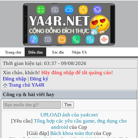
Trang chủ
Diễn đàn
Xóc đĩa
Nhận YA
Thời gian hiện tại: 03:37 - 09/08/2026
Xin chào, khách!
Hãy đăng nhập để tắt quảng cáo!
Đăng nhập
|
Đăng ký
Trang chủ YA4R
Công cụ & bài viết hay
Tìm
UPLOAD ảnh của ya4r.net
[Yêu cầu]
Tổng hợp các yêu cầu game, ứng dụng cho
android
của Cọp
[Giải đáp]
Bách khoa toàn thư
của Cọp