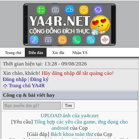
Trang chủ
Diễn đàn
Xóc đĩa
Nhận YA
Thời gian hiện tại: 13:28 - 09/08/2026
Xin chào, khách!
Hãy đăng nhập để tắt quảng cáo!
Đăng nhập
|
Đăng ký
Trang chủ YA4R
Công cụ & bài viết hay
Tìm
UPLOAD ảnh của ya4r.net
[Yêu cầu]
Tổng hợp các yêu cầu game, ứng dụng cho
android
của Cọp
[Giải đáp]
Bách khoa toàn thư
của Cọp