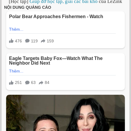
[Học tập]
Giúp đỡ học tập, giải các bài khó
của LeZink